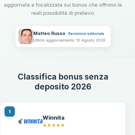
aggiornata e focalizzata sui bonus che offrono le
reali possibilità di prelievo.
Matteo Russo
Revisione editoriale
Ultimo aggiornamento: 10 Agosto 2026
Classifica bonus senza
deposito 2026
1
Winnita
★★★★★