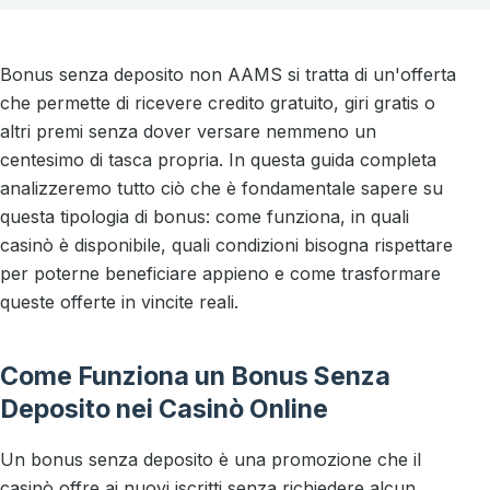
Bonus senza deposito non AAMS si tratta di un'offerta
che permette di ricevere credito gratuito, giri gratis o
altri premi senza dover versare nemmeno un
centesimo di tasca propria. In questa guida completa
analizzeremo tutto ciò che è fondamentale sapere su
questa tipologia di bonus: come funziona, in quali
casinò è disponibile, quali condizioni bisogna rispettare
per poterne beneficiare appieno e come trasformare
queste offerte in vincite reali.
Come Funziona un Bonus Senza
Deposito nei Casinò Online
Un bonus senza deposito è una promozione che il
casinò offre ai nuovi iscritti senza richiedere alcun