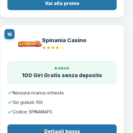
Vai alla promo
16
Spinania Casino
★★★★☆
BONUS
100 Giri Gratis senza deposito
Nessuna ricarica richiesta
Giri gratuiti: 100
Codice: SPINANIAFS
Dettagli bonus