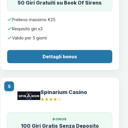
50 Giri Gratuiti su Book Of Sirens
Prelievo massimo €25
Requisito giri x3
Valido per 5 giorni
Dettagli bonus
5
Spinarium Casino
★★★★☆
BONUS
100 Giri Gratis Senza Deposito