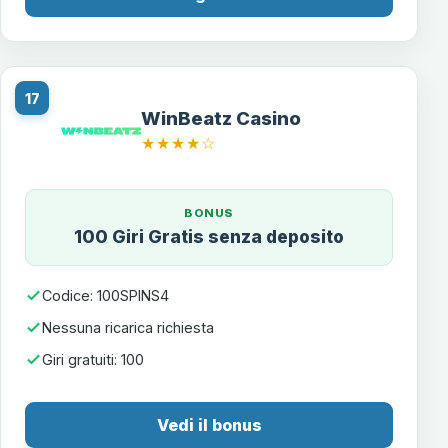
17
WinBeatz Casino
★★★★☆
BONUS
100 Giri Gratis senza deposito
Codice: 100SPINS4
Nessuna ricarica richiesta
Giri gratuiti: 100
Vedi il bonus