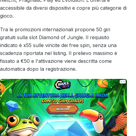
accessibile da diversi dispositivi e copre più categorie di
gioco.
Tra le promozioni internazionali propone 50 giri
gratuiti sulla slot Diamond of Jungle. Il requisito
indicato è x55 sulle vincite dei free spin, senza una
scadenza riportata nel listing. Il prelievo massimo è
fissato a €50 e l'attivazione viene descritta come
automatica dopo la registrazione.