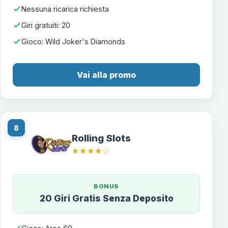
Nessuna ricarica richiesta
Giri gratuiti: 20
Gioco: Wild Joker's Diamonds
Vai alla promo
8
Rolling Slots
★★★★☆
BONUS
20 Giri Gratis Senza Deposito