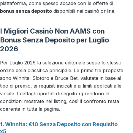
piattaforma, come spesso accade con le offerte di
bonus senza deposito
disponibili nei casinò online.
I Migliori Casinò Non AAMS con
Bonus Senza Deposito per Luglio
2026
Per Luglio 2026 la selezione editoriale segue lo stesso
ordine della classifica principale. Le prime tre proposte
sono Winnita, Slotoro e Bruce Bet, valutate in base al
tipo di premio, ai requisiti indicati e ai limiti applicati alle
vincite. I dettagli riportati di seguito riprendono le
condizioni mostrate nel listing, così il confronto resta
coerente in tutta la pagina.
1. Winnita: €10 Senza Deposito con Requisito
x5