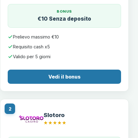
BONUS
€10 Senza deposito
Prelievo massimo €10
Requisito cash x5
Valido per 5 giorni
Vedi il bonus
2
Slotoro
★★★★★