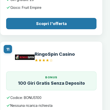
Gioco: Fruit Empire
Scopri l'offerta
11
RingoSpin Casino
★★★★☆
BONUS
100 Giri Gratis Senza Deposito
Codice: BONUS100
Nessuna ricarica richiesta