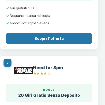
Giri gratuiti: 100
Nessuna ricarica richiesta
Gioco: Hot Triple Sevens
Scopri l'offerta
7
Need for Spin
★★★★☆
BONUS
20 Giri Gratis Senza Deposito