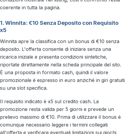
coerente in tutta la pagina.
1. Winnita: €10 Senza Deposito con Requisito
x5
Winnita apre la classifica con un bonus di €10 senza
deposito. L'offerta consente di iniziare senza una
ricarica iniziale e presenta condizioni sintetiche,
riportate direttamente nella scheda principale del sito.
È una proposta in formato cash, quindi il valore
promozionale è espresso in euro anziché in giri gratuiti
su una slot specifica.
Il requisito indicato è x5 sul credito cash. La
promozione resta valida per 5 giorni e prevede un
prelievo massimo di €10. Prima di utilizzare il bonus è
comunque necessario leggere i termini collegati
all'offerta e verificare eventuali limitazioni sui giochi