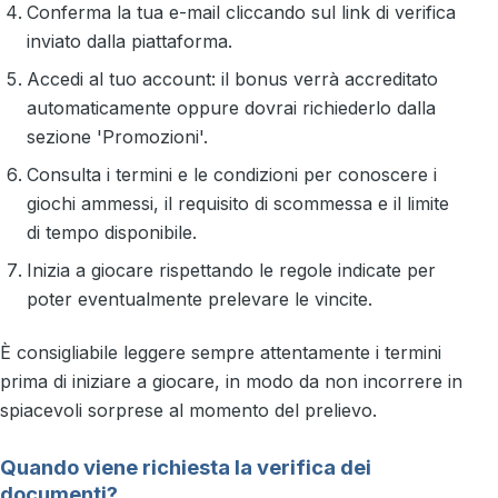
Conferma la tua e-mail cliccando sul link di verifica
inviato dalla piattaforma.
Accedi al tuo account: il bonus verrà accreditato
automaticamente oppure dovrai richiederlo dalla
sezione 'Promozioni'.
Consulta i termini e le condizioni per conoscere i
giochi ammessi, il requisito di scommessa e il limite
di tempo disponibile.
Inizia a giocare rispettando le regole indicate per
poter eventualmente prelevare le vincite.
È consigliabile leggere sempre attentamente i termini
prima di iniziare a giocare, in modo da non incorrere in
spiacevoli sorprese al momento del prelievo.
Quando viene richiesta la verifica dei
documenti?