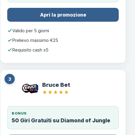
Apri la promozione
Valido per 5 giorni
Prelievo massimo €25
Requisito cash x5
3
Bruce Bet
★★★★★
BONUS
50 Giri Gratuiti su Diamond of Jungle