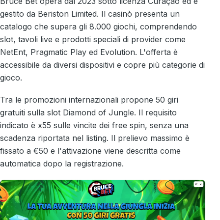
Bruce Bet opera dal 2023 sotto licenza Curaçao ed è
gestito da Beriston Limited. Il casinò presenta un
catalogo che supera gli 8.000 giochi, comprendendo
slot, tavoli live e prodotti speciali di provider come
NetEnt, Pragmatic Play ed Evolution. L'offerta è
accessibile da diversi dispositivi e copre più categorie di
gioco.
Tra le promozioni internazionali propone 50 giri
gratuiti sulla slot Diamond of Jungle. Il requisito
indicato è x55 sulle vincite dei free spin, senza una
scadenza riportata nel listing. Il prelievo massimo è
fissato a €50 e l'attivazione viene descritta come
automatica dopo la registrazione.