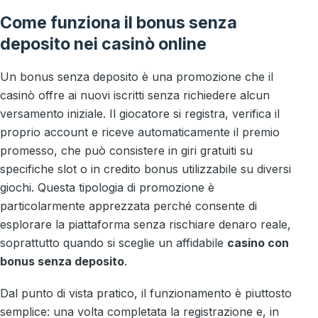
Come funziona il bonus senza
deposito nei casinò online
Un bonus senza deposito è una promozione che il
casinò offre ai nuovi iscritti senza richiedere alcun
versamento iniziale. Il giocatore si registra, verifica il
proprio account e riceve automaticamente il premio
promesso, che può consistere in giri gratuiti su
specifiche slot o in credito bonus utilizzabile su diversi
giochi. Questa tipologia di promozione è
particolarmente apprezzata perché consente di
esplorare la piattaforma senza rischiare denaro reale,
soprattutto quando si sceglie un affidabile
casino con
bonus senza deposito
.
Dal punto di vista pratico, il funzionamento è piuttosto
semplice: una volta completata la registrazione e, in