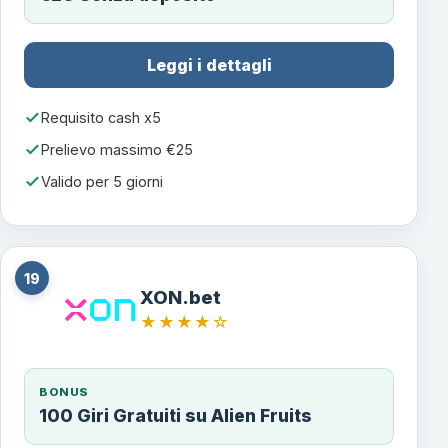
Leggi i dettagli
Requisito cash x5
Prelievo massimo €25
Valido per 5 giorni
19
XON.bet
★★★★☆
BONUS
100 Giri Gratuiti su Alien Fruits