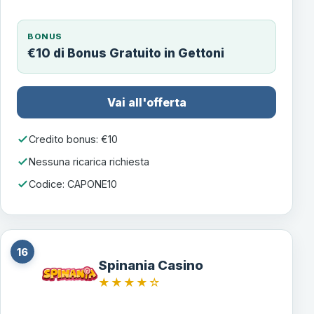
BONUS
€10 di Bonus Gratuito in Gettoni
Vai all'offerta
Credito bonus: €10
Nessuna ricarica richiesta
Codice: CAPONE10
16
Spinania Casino
★★★★☆