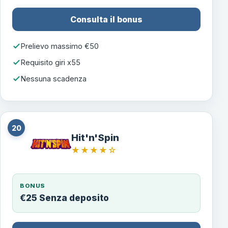
Consulta il bonus
Prelievo massimo €50
Requisito giri x55
Nessuna scadenza
20
Hit'n'Spin
★★★★☆
BONUS
€25 Senza deposito