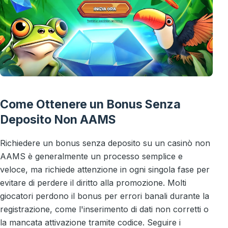
Come Ottenere un Bonus Senza
Deposito Non AAMS
Richiedere un bonus senza deposito su un casinò non
AAMS è generalmente un processo semplice e
veloce, ma richiede attenzione in ogni singola fase per
evitare di perdere il diritto alla promozione. Molti
giocatori perdono il bonus per errori banali durante la
registrazione, come l'inserimento di dati non corretti o
la mancata attivazione tramite codice. Seguire i