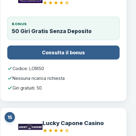
★★★★☆
BONUS
50 Giri Gratis Senza Deposito
Consulta il bonus
Codice: LORI50
Nessuna ricarica richiesta
Giri gratuiti: 50
15
Lucky Capone Casino
★★★★☆