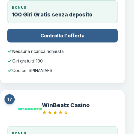
BONUS
100 Giri Gratis senza deposito
Controlla l'offerta
Nessuna ricarica richiesta
Giri gratuiti: 100
Codice: SPINANIAFS
17
WinBeatz Casino
★★★★☆
BONUS