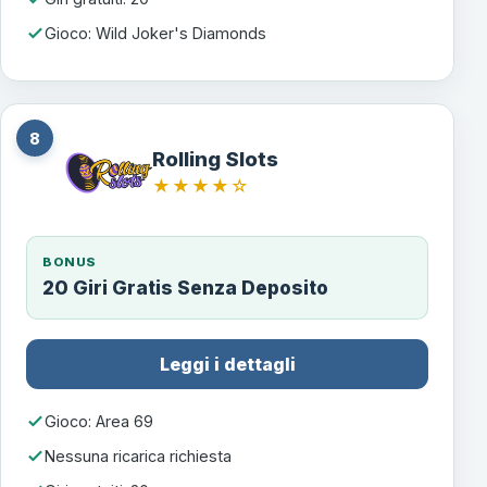
Gioco: Wild Joker's Diamonds
8
Rolling Slots
★★★★☆
BONUS
20 Giri Gratis Senza Deposito
Leggi i dettagli
Gioco: Area 69
Nessuna ricarica richiesta