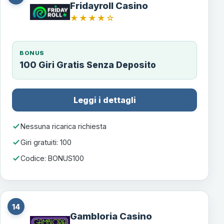
Fridayroll Casino
★★★★☆
BONUS
100 Giri Gratis Senza Deposito
Leggi i dettagli
Nessuna ricarica richiesta
Giri gratuiti: 100
Codice: BONUS100
14
Gambloria Casino