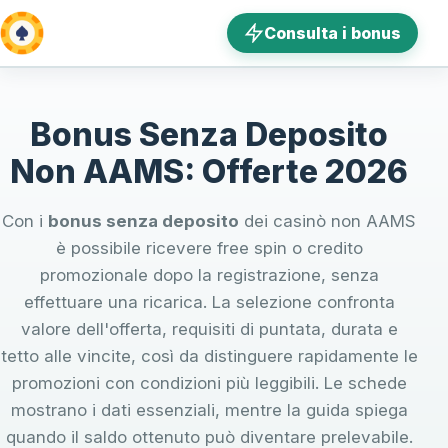
Consulta i bonus
Bonus Senza Deposito
Non AAMS: Offerte 2026
Con i
bonus senza deposito
dei casinò non AAMS
è possibile ricevere free spin o credito
promozionale dopo la registrazione, senza
effettuare una ricarica. La selezione confronta
valore dell'offerta, requisiti di puntata, durata e
tetto alle vincite, così da distinguere rapidamente le
promozioni con condizioni più leggibili. Le schede
mostrano i dati essenziali, mentre la guida spiega
quando il saldo ottenuto può diventare prelevabile.