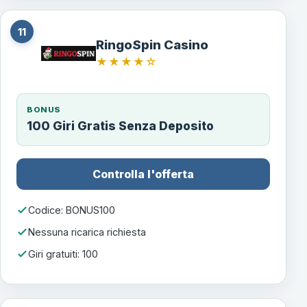
11
RingoSpin Casino
★★★★☆
BONUS
100 Giri Gratis Senza Deposito
Controlla l'offerta
Codice: BONUS100
Nessuna ricarica richiesta
Giri gratuiti: 100