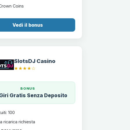
 Crown Coins
Vedi il bonus
SlotsDJ Casino
★★★★☆
BONUS
Giri Gratis Senza Deposito
uiti: 100
 ricarica richiesta