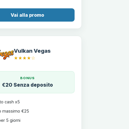
Vai alla promo
Vulkan Vegas
★★★★☆
BONUS
€20 Senza deposito
to cash x5
vo massimo €25
per 5 giorni