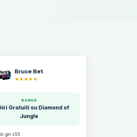
Bruce Bet
★★★★★
BONUS
iri Gratuiti su Diamond of
Jungle
to giri x55