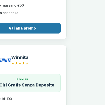
vo massimo €50
a scadenza
Vai alla promo
Winnita
★★★★☆
BONUS
Giri Gratis Senza Deposito
uiti: 100