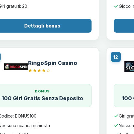
Giri gratuiti: 20
Gioco:
Dettagli bonus
12
RingoSpin Casino
★★★★☆
BONUS
100 Giri Gratis Senza Deposito
100 
Codice: BONUS100
Giri grat
Nessuna ricarica richiesta
Nessuna