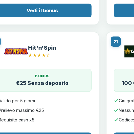
Vedi il bonus
21
Hit'n'Spin
★★★★☆
BONUS
€25 Senza deposito
100 
Valido per 5 giorni
Giri grat
Prelievo massimo €25
Nessuna
Requisito cash x5
Codice: