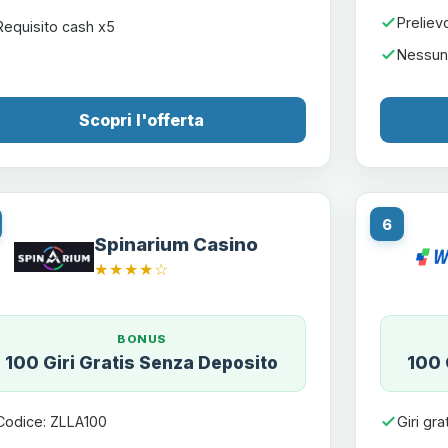
Prelie
Requisito cash x5
Nessun
Scopri l'offerta
6
Spinarium Casino
★★★★☆
BONUS
100 Giri Gratis Senza Deposito
100 
Codice: ZLLA100
Giri grat