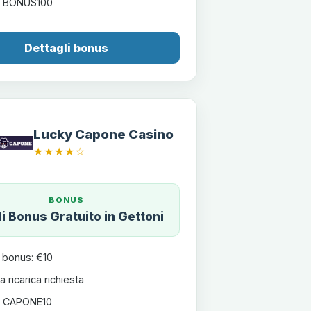
: BONUS100
Dettagli bonus
Lucky Capone Casino
★★★★☆
BONUS
i Bonus Gratuito in Gettoni
 bonus: €10
 ricarica richiesta
: CAPONE10