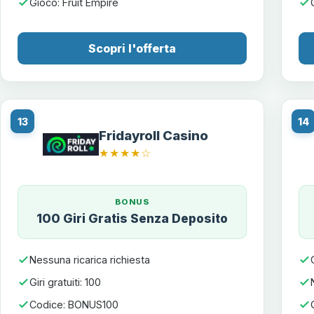
Gioco: Fruit Empire
Scopri l'offerta
13
14
Fridayroll Casino
★★★★☆
BONUS
100 Giri Gratis Senza Deposito
Nessuna ricarica richiesta
Giri gratuiti: 100
Codice: BONUS100