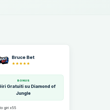
Bruce Bet
★★★★★
BONUS
iri Gratuiti su Diamond of
Jungle
to giri x55