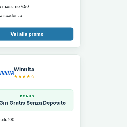
vo massimo €50
a scadenza
Vai alla promo
Winnita
★★★★☆
BONUS
Giri Gratis Senza Deposito
uiti: 100