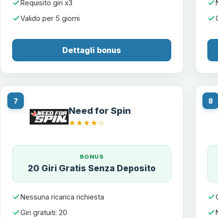
Requisito giri x3
Valido per 5 giorni
Dettagli bonus
7
8
Need for Spin
★★★★☆
BONUS
20 Giri Gratis Senza Deposito
Nessuna ricarica richiesta
Giri gratuiti: 20