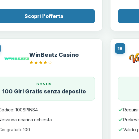
Scopri l'offerta
18
WinBeatz Casino
★★★★☆
BONUS
100 Giri Gratis senza deposito
Codice: 100SPINS4
Requisi
Nessuna ricarica richiesta
Prelie
Giri gratuiti: 100
Valido 