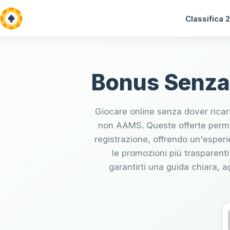
Classifica 
Bonus Senza
Giocare online senza dover ricari
non AAMS. Queste offerte perme
registrazione, offrendo un'esperi
le promozioni più trasparent
garantirti una guida chiara, a