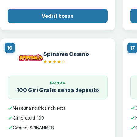
Vedi il bonus
16
17
Spinania Casino
★★★★☆
BONUS
100 Giri Gratis senza deposito
Nessuna ricarica richiesta
Giri gratuiti: 100
Codice: SPINANIAFS