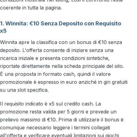
coerente in tutta la pagina.
1. Winnita: €10 Senza Deposito con Requisito
x5
Winnita apre la classifica con un bonus di €10 senza
deposito. L'offerta consente di iniziare senza una
ricarica iniziale e presenta condizioni sintetiche,
riportate direttamente nella scheda principale del sito.
È una proposta in formato cash, quindi il valore
promozionale è espresso in euro anziché in giri gratuiti
su una slot specifica.
Il requisito indicato è x5 sul credito cash. La
promozione resta valida per 5 giorni e prevede un
prelievo massimo di €10. Prima di utilizzare il bonus è
comunque necessario leggere i termini collegati
all'offerta e verificare eventuali limitazioni sui giochi