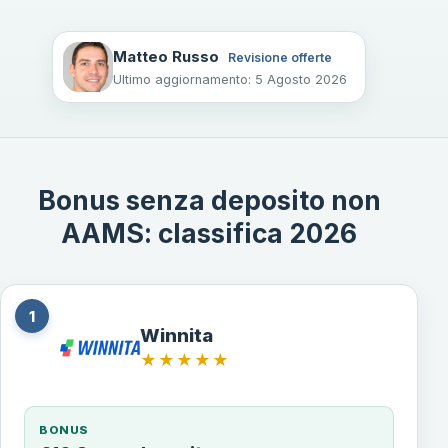
Matteo Russo
Revisione offerte
Ultimo aggiornamento: 5 Agosto 2026
Bonus senza deposito non
AAMS: classifica 2026
1
Winnita
★★★★★
BONUS