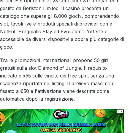
Bruce Bet opera dal 2023 sotto licenza Curaçao ed è
gestito da Beriston Limited. Il casinò presenta un
catalogo che supera gli 8.000 giochi, comprendendo
slot, tavoli live e prodotti speciali di provider come
NetEnt, Pragmatic Play ed Evolution. L'offerta è
accessibile da diversi dispositivi e copre più categorie di
gioco.
Tra le promozioni internazionali propone 50 giri
gratuiti sulla slot Diamond of Jungle. Il requisito
indicato è x55 sulle vincite dei free spin, senza una
scadenza riportata nel listing. Il prelievo massimo è
fissato a €50 e l'attivazione viene descritta come
automatica dopo la registrazione.