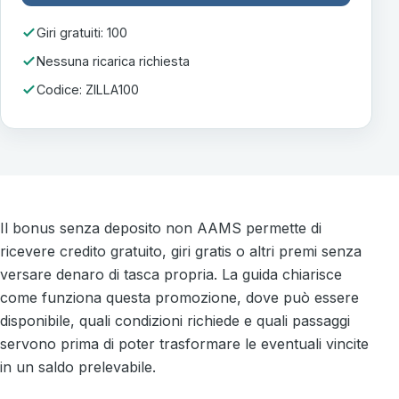
Giri gratuiti: 100
Nessuna ricarica richiesta
Codice: ZILLA100
Il bonus senza deposito non AAMS permette di
ricevere credito gratuito, giri gratis o altri premi senza
versare denaro di tasca propria. La guida chiarisce
come funziona questa promozione, dove può essere
disponibile, quali condizioni richiede e quali passaggi
servono prima di poter trasformare le eventuali vincite
in un saldo prelevabile.