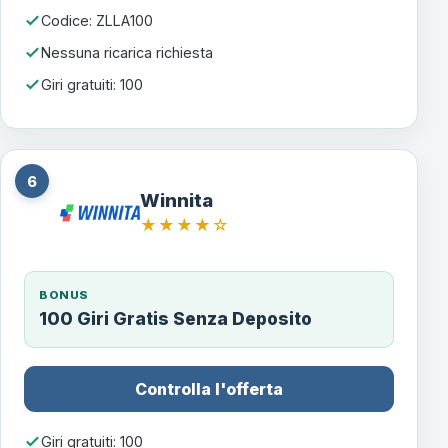
Codice: ZLLA100
Nessuna ricarica richiesta
Giri gratuiti: 100
6
Winnita
★★★★☆
BONUS
100 Giri Gratis Senza Deposito
Controlla l'offerta
Giri gratuiti: 100