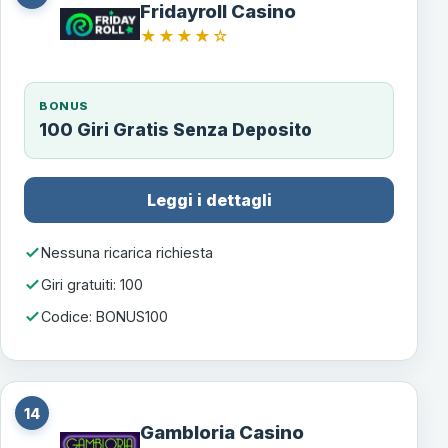
Fridayroll Casino
★★★★☆
BONUS
100 Giri Gratis Senza Deposito
Leggi i dettagli
Nessuna ricarica richiesta
Giri gratuiti: 100
Codice: BONUS100
14
Gambloria Casino