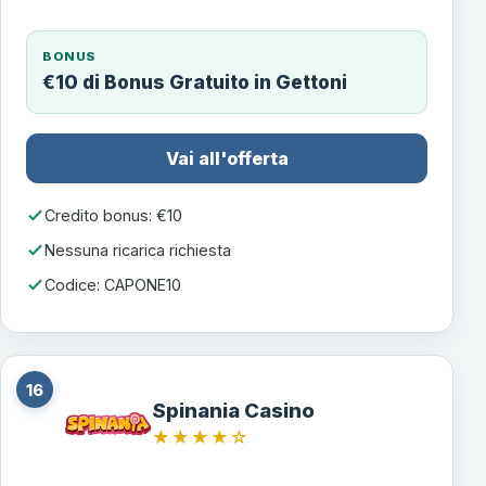
BONUS
€10 di Bonus Gratuito in Gettoni
Vai all'offerta
Credito bonus: €10
Nessuna ricarica richiesta
Codice: CAPONE10
16
Spinania Casino
★★★★☆