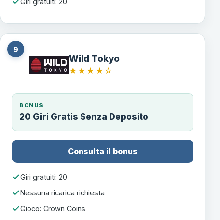
Giri gratuiti: 20
9
Wild Tokyo
★★★★☆
BONUS
20 Giri Gratis Senza Deposito
Consulta il bonus
Giri gratuiti: 20
Nessuna ricarica richiesta
Gioco: Crown Coins