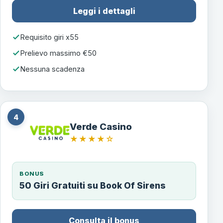
Leggi i dettagli
Requisito giri x55
Prelievo massimo €50
Nessuna scadenza
4
Verde Casino
★★★★☆
BONUS
50 Giri Gratuiti su Book Of Sirens
Consulta il bonus