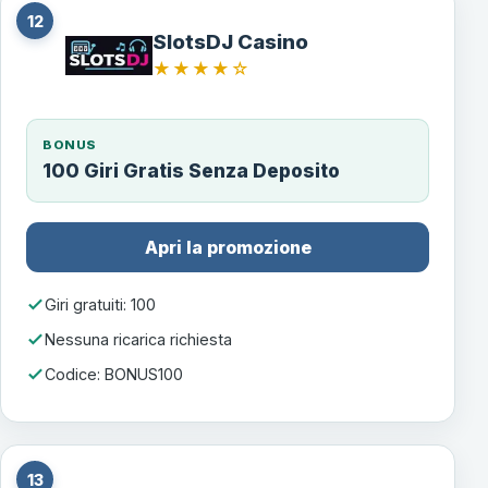
12
SlotsDJ Casino
★★★★☆
BONUS
100 Giri Gratis Senza Deposito
Apri la promozione
Giri gratuiti: 100
Nessuna ricarica richiesta
Codice: BONUS100
13