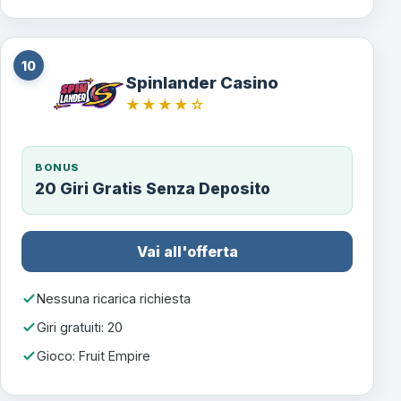
10
Spinlander Casino
★★★★☆
BONUS
20 Giri Gratis Senza Deposito
Vai all'offerta
Nessuna ricarica richiesta
Giri gratuiti: 20
Gioco: Fruit Empire