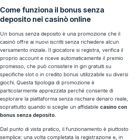
Come funziona il bonus senza
deposito nei casinò online
Un bonus senza deposito è una promozione che il
casinò offre ai nuovi iscritti senza richiedere alcun
versamento iniziale. Il giocatore si registra, verifica il
proprio account e riceve automaticamente il premio
promesso, che può consistere in giri gratuiti su
specifiche slot o in credito bonus utilizzabile su diversi
giochi. Questa tipologia di promozione è
particolarmente apprezzata perché consente di
esplorare la piattaforma senza rischiare denaro reale,
soprattutto quando si sceglie un affidabile
casino con
bonus senza deposito
.
Dal punto di vista pratico, il funzionamento è piuttosto
semplice: una volta completata la registrazione e, in