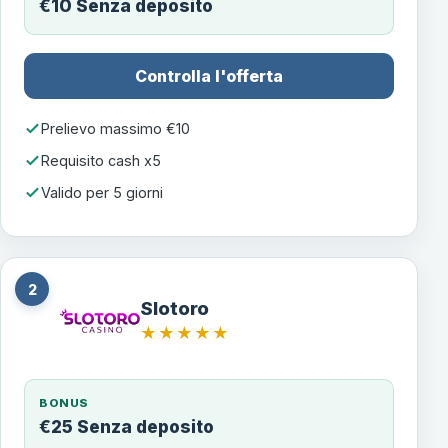
€10 Senza deposito
Controlla l'offerta
Prelievo massimo €10
Requisito cash x5
Valido per 5 giorni
2
Slotoro
★★★★★
BONUS
€25 Senza deposito