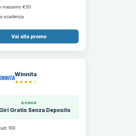
vo massimo €50
a scadenza
Vai alla promo
Winnita
★★★★☆
BONUS
Giri Gratis Senza Deposito
uiti: 100