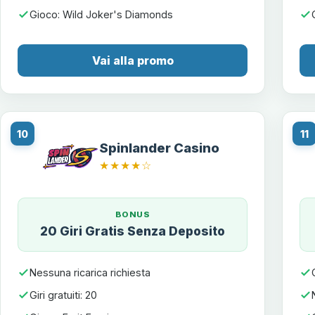
Gioco: Wild Joker's Diamonds
Vai alla promo
10
11
Spinlander Casino
★★★★☆
BONUS
20 Giri Gratis Senza Deposito
Nessuna ricarica richiesta
Giri gratuiti: 20