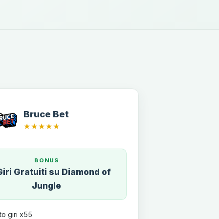
Bruce Bet
★★★★★
BONUS
iri Gratuiti su Diamond of
Jungle
to giri x55