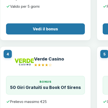
Valido per 5 giorni
Vedi il bonus
4
5
Verde Casino
★★★★☆
BONUS
50 Giri Gratuiti su Book Of Sirens
Prelievo massimo €25