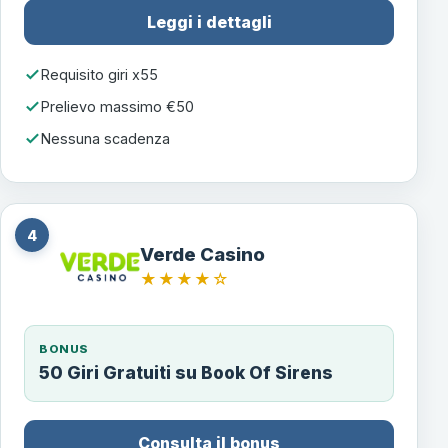
Leggi i dettagli
Requisito giri x55
Prelievo massimo €50
Nessuna scadenza
4
Verde Casino
★★★★☆
BONUS
50 Giri Gratuiti su Book Of Sirens
Consulta il bonus