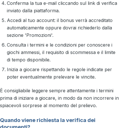
Conferma la tua e-mail cliccando sul link di verifica
inviato dalla piattaforma.
Accedi al tuo account: il bonus verrà accreditato
automaticamente oppure dovrai richiederlo dalla
sezione 'Promozioni'.
Consulta i termini e le condizioni per conoscere i
giochi ammessi, il requisito di scommessa e il limite
di tempo disponibile.
Inizia a giocare rispettando le regole indicate per
poter eventualmente prelevare le vincite.
È consigliabile leggere sempre attentamente i termini
prima di iniziare a giocare, in modo da non incorrere in
spiacevoli sorprese al momento del prelievo.
Quando viene richiesta la verifica dei
documenti?