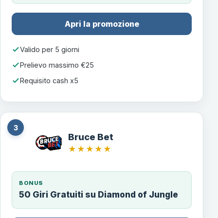
Apri la promozione
Valido per 5 giorni
Prelievo massimo €25
Requisito cash x5
3
Bruce Bet
★★★★★
BONUS
50 Giri Gratuiti su Diamond of Jungle