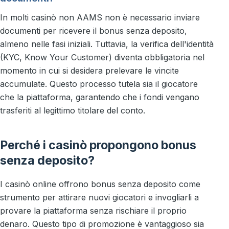
In molti casinò non AAMS non è necessario inviare
documenti per ricevere il bonus senza deposito,
almeno nelle fasi iniziali. Tuttavia, la verifica dell'identità
(KYC, Know Your Customer) diventa obbligatoria nel
momento in cui si desidera prelevare le vincite
accumulate. Questo processo tutela sia il giocatore
che la piattaforma, garantendo che i fondi vengano
trasferiti al legittimo titolare del conto.
Perché i casinò propongono bonus
senza deposito?
I casinò online offrono bonus senza deposito come
strumento per attirare nuovi giocatori e invogliarli a
provare la piattaforma senza rischiare il proprio
denaro. Questo tipo di promozione è vantaggioso sia