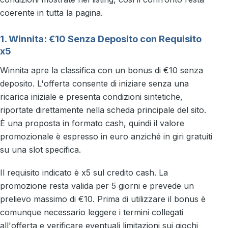
coerente in tutta la pagina.
1. Winnita: €10 Senza Deposito con Requisito
x5
Winnita apre la classifica con un bonus di €10 senza
deposito. L'offerta consente di iniziare senza una
ricarica iniziale e presenta condizioni sintetiche,
riportate direttamente nella scheda principale del sito.
È una proposta in formato cash, quindi il valore
promozionale è espresso in euro anziché in giri gratuiti
su una slot specifica.
Il requisito indicato è x5 sul credito cash. La
promozione resta valida per 5 giorni e prevede un
prelievo massimo di €10. Prima di utilizzare il bonus è
comunque necessario leggere i termini collegati
all'offerta e verificare eventuali limitazioni sui giochi