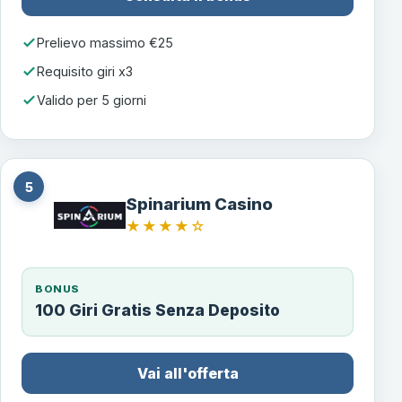
Prelievo massimo €25
Requisito giri x3
Valido per 5 giorni
5
Spinarium Casino
★★★★☆
BONUS
100 Giri Gratis Senza Deposito
Vai all'offerta