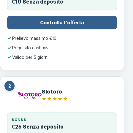
€10 Senza deposito
Controlla l'offerta
Prelievo massimo €10
Requisito cash x5
Valido per 5 giorni
2
Slotoro
★★★★★
BONUS
€25 Senza deposito