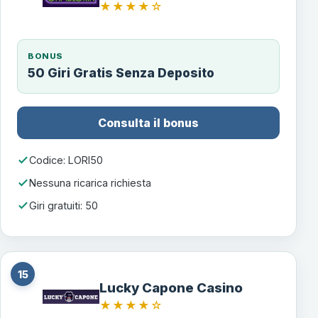
★★★★☆
BONUS
50 Giri Gratis Senza Deposito
Consulta il bonus
Codice: LORI50
Nessuna ricarica richiesta
Giri gratuiti: 50
15
Lucky Capone Casino
★★★★☆