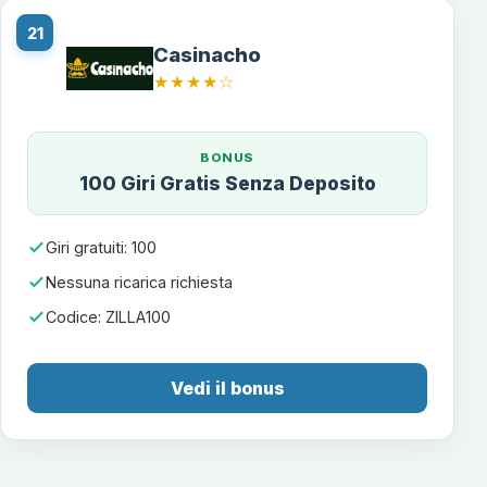
21
Casinacho
★★★★☆
BONUS
100 Giri Gratis Senza Deposito
Giri gratuiti: 100
Nessuna ricarica richiesta
Codice: ZILLA100
Vedi il bonus