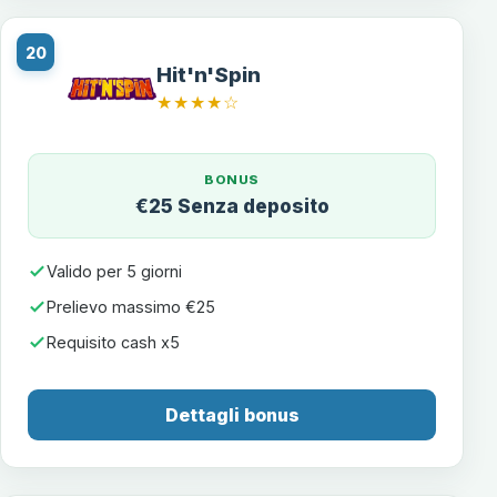
20
Hit'n'Spin
★★★★☆
BONUS
€25 Senza deposito
Valido per 5 giorni
Prelievo massimo €25
Requisito cash x5
Dettagli bonus