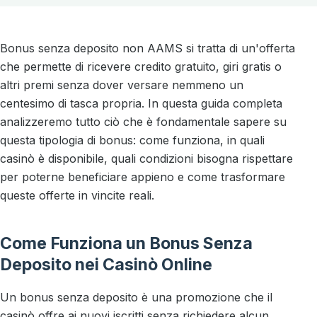
Bonus senza deposito non AAMS si tratta di un'offerta
che permette di ricevere credito gratuito, giri gratis o
altri premi senza dover versare nemmeno un
centesimo di tasca propria. In questa guida completa
analizzeremo tutto ciò che è fondamentale sapere su
questa tipologia di bonus: come funziona, in quali
casinò è disponibile, quali condizioni bisogna rispettare
per poterne beneficiare appieno e come trasformare
queste offerte in vincite reali.
Come Funziona un Bonus Senza
Deposito nei Casinò Online
Un bonus senza deposito è una promozione che il
casinò offre ai nuovi iscritti senza richiedere alcun