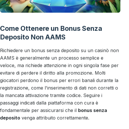
Come Ottenere un Bonus Senza
Deposito Non AAMS
Richiedere un bonus senza deposito su un casinò non
AAMS è generalmente un processo semplice e
veloce, ma richiede attenzione in ogni singola fase per
evitare di perdere il diritto alla promozione. Molti
giocatori perdono il bonus per errori banali durante la
registrazione, come l'inserimento di dati non corretti o
la mancata attivazione tramite codice. Seguire i
passaggi indicati dalla piattaforma con cura è
fondamentale per assicurarsi che il
bonus senza
deposito
venga attribuito correttamente.