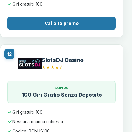
Giri gratuiti: 100
Vai alla promo
12
SlotsDJ Casino
★★★★☆
BONUS
100 Giri Gratis Senza Deposito
Giri gratuiti: 100
Nessuna ricarica richiesta
Codice: BONUS100