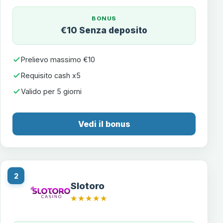
BONUS
€10 Senza deposito
Prelievo massimo €10
Requisito cash x5
Valido per 5 giorni
Vedi il bonus
2
Slotoro
★★★★★