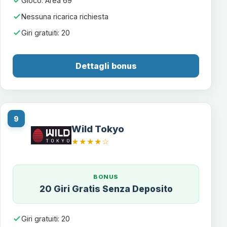
Gioco: Area 69
Nessuna ricarica richiesta
Giri gratuiti: 20
Dettagli bonus
9
Wild Tokyo
★★★★☆
BONUS
20 Giri Gratis Senza Deposito
Giri gratuiti: 20