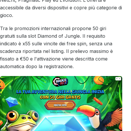
accessibile da diversi dispositivi e copre più categorie di
gioco.
Tra le promozioni internazionali propone 50 giri
gratuiti sulla slot Diamond of Jungle. Il requisito
indicato è x55 sulle vincite dei free spin, senza una
scadenza riportata nel listing. Il prelievo massimo è
fissato a €50 e l'attivazione viene descritta come
automatica dopo la registrazione.