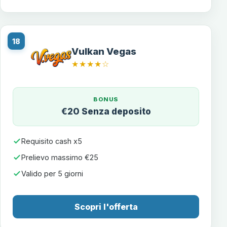
18
Vulkan Vegas
★★★★☆
BONUS
€20 Senza deposito
Requisito cash x5
Prelievo massimo €25
Valido per 5 giorni
Scopri l'offerta