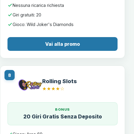
Nessuna ricarica richiesta
Giri gratuiti: 20
Gioco: Wild Joker's Diamonds
Vai alla promo
8
Rolling Slots
★★★★☆
BONUS
20 Giri Gratis Senza Deposito