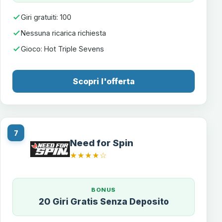
Giri gratuiti: 100
Nessuna ricarica richiesta
Gioco: Hot Triple Sevens
Scopri l'offerta
7
Need for Spin
★★★★☆
BONUS
20 Giri Gratis Senza Deposito