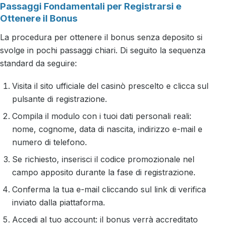
Passaggi Fondamentali per Registrarsi e
Ottenere il Bonus
La procedura per ottenere il bonus senza deposito si
svolge in pochi passaggi chiari. Di seguito la sequenza
standard da seguire:
Visita il sito ufficiale del casinò prescelto e clicca sul
pulsante di registrazione.
Compila il modulo con i tuoi dati personali reali:
nome, cognome, data di nascita, indirizzo e-mail e
numero di telefono.
Se richiesto, inserisci il codice promozionale nel
campo apposito durante la fase di registrazione.
Conferma la tua e-mail cliccando sul link di verifica
inviato dalla piattaforma.
Accedi al tuo account: il bonus verrà accreditato