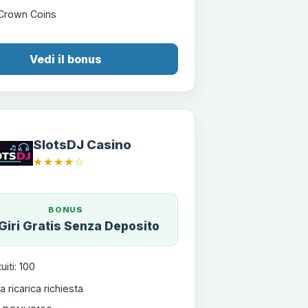
 Crown Coins
Vedi il bonus
SlotsDJ Casino
★★★★☆
BONUS
Giri Gratis Senza Deposito
uiti: 100
 ricarica richiesta