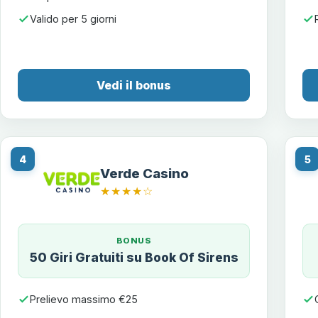
Valido per 5 giorni
Vedi il bonus
4
5
Verde Casino
★★★★☆
BONUS
50 Giri Gratuiti su Book Of Sirens
Prelievo massimo €25