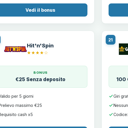
Vedi il bonus
21
Hit'n'Spin
★★★★☆
BONUS
€25 Senza deposito
100 
Valido per 5 giorni
Giri grat
Prelievo massimo €25
Nessuna
Requisito cash x5
Codice: