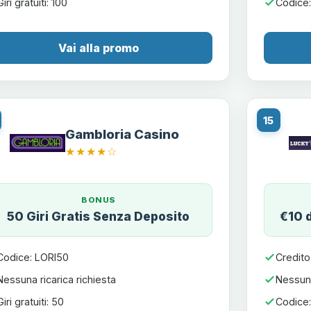
Giri gratuiti: 100
Codice
Vai alla promo
15
Gambloria Casino
★★★★☆
BONUS
50 Giri Gratis Senza Deposito
€10 d
Codice: LORI50
Credito
Nessuna ricarica richiesta
Nessuna
Giri gratuiti: 50
Codice