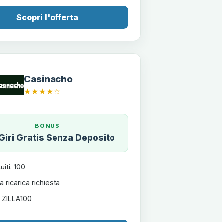
Scopri l'offerta
Casinacho
★★★★☆
BONUS
Giri Gratis Senza Deposito
uiti: 100
 ricarica richiesta
 ZILLA100