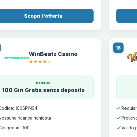
Scopri l'offerta
18
WinBeatz Casino
★★★★☆
BONUS
100 Giri Gratis senza deposito
Codice: 100SPINS4
Requisi
Nessuna ricarica richiesta
Prelie
Giri gratuiti: 100
Valido 