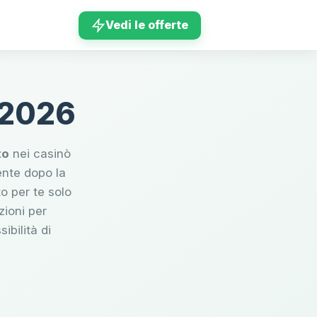
Vedi le offerte
 2026
to
nei casinò
ente dopo la
o per te solo
zioni per
ibilità di