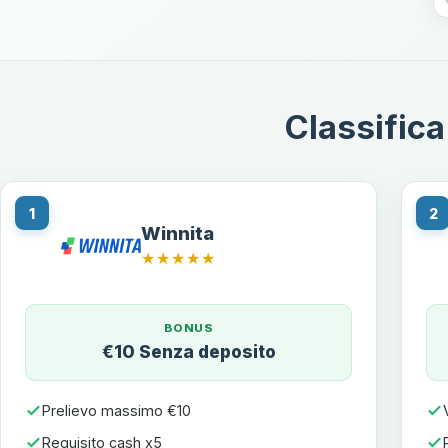
Classific
1
2
Winnita
★★★★★
BONUS
€10 Senza deposito
Prelievo massimo €10
Requisito cash x5