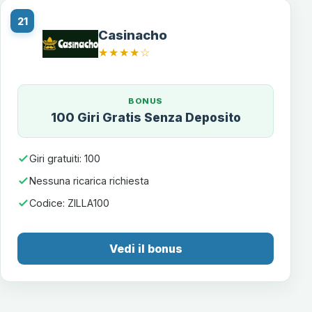
21
Casinacho
★★★★☆
BONUS
100 Giri Gratis Senza Deposito
Giri gratuiti: 100
Nessuna ricarica richiesta
Codice: ZILLA100
Vedi il bonus