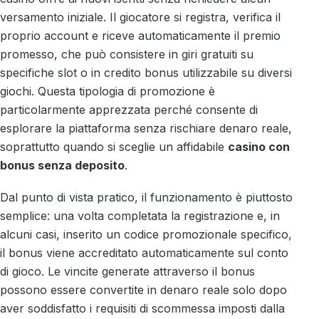
versamento iniziale. Il giocatore si registra, verifica il
proprio account e riceve automaticamente il premio
promesso, che può consistere in giri gratuiti su
specifiche slot o in credito bonus utilizzabile su diversi
giochi. Questa tipologia di promozione è
particolarmente apprezzata perché consente di
esplorare la piattaforma senza rischiare denaro reale,
soprattutto quando si sceglie un affidabile
casino con
bonus senza deposito
.
Dal punto di vista pratico, il funzionamento è piuttosto
semplice: una volta completata la registrazione e, in
alcuni casi, inserito un codice promozionale specifico,
il bonus viene accreditato automaticamente sul conto
di gioco. Le vincite generate attraverso il bonus
possono essere convertite in denaro reale solo dopo
aver soddisfatto i requisiti di scommessa imposti dalla