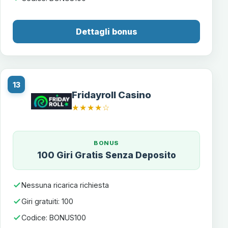
Dettagli bonus
13
Fridayroll Casino
★★★★☆
BONUS
100 Giri Gratis Senza Deposito
Nessuna ricarica richiesta
Giri gratuiti: 100
Codice: BONUS100