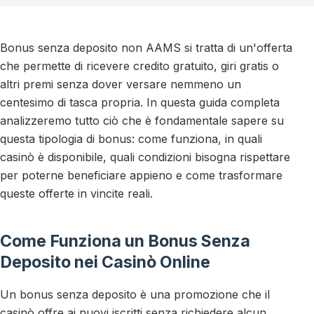
Bonus senza deposito non AAMS si tratta di un'offerta
che permette di ricevere credito gratuito, giri gratis o
altri premi senza dover versare nemmeno un
centesimo di tasca propria. In questa guida completa
analizzeremo tutto ciò che è fondamentale sapere su
questa tipologia di bonus: come funziona, in quali
casinò è disponibile, quali condizioni bisogna rispettare
per poterne beneficiare appieno e come trasformare
queste offerte in vincite reali.
Come Funziona un Bonus Senza
Deposito nei Casinò Online
Un bonus senza deposito è una promozione che il
casinò offre ai nuovi iscritti senza richiedere alcun