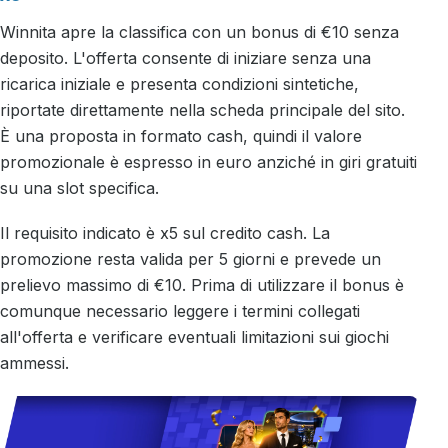
Winnita apre la classifica con un bonus di €10 senza
deposito. L'offerta consente di iniziare senza una
ricarica iniziale e presenta condizioni sintetiche,
riportate direttamente nella scheda principale del sito.
È una proposta in formato cash, quindi il valore
promozionale è espresso in euro anziché in giri gratuiti
su una slot specifica.
Il requisito indicato è x5 sul credito cash. La
promozione resta valida per 5 giorni e prevede un
prelievo massimo di €10. Prima di utilizzare il bonus è
comunque necessario leggere i termini collegati
all'offerta e verificare eventuali limitazioni sui giochi
ammessi.