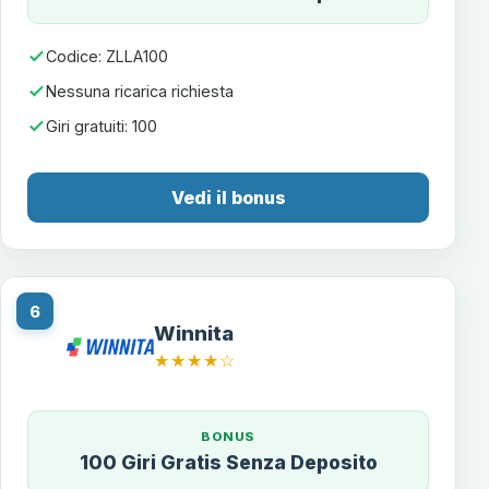
Codice: ZLLA100
Nessuna ricarica richiesta
Giri gratuiti: 100
Vedi il bonus
6
Winnita
★★★★☆
BONUS
100 Giri Gratis Senza Deposito