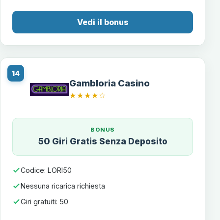
Vedi il bonus
14
Gambloria Casino
★★★★☆
BONUS
50 Giri Gratis Senza Deposito
Codice: LORI50
Nessuna ricarica richiesta
Giri gratuiti: 50