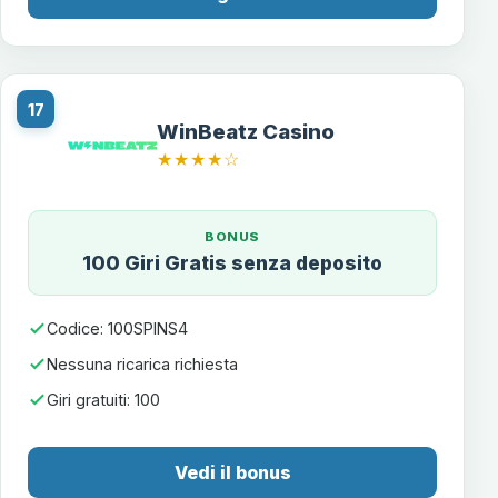
17
WinBeatz Casino
★★★★☆
BONUS
100 Giri Gratis senza deposito
Codice: 100SPINS4
Nessuna ricarica richiesta
Giri gratuiti: 100
Vedi il bonus