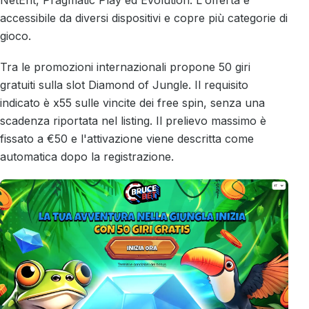
accessibile da diversi dispositivi e copre più categorie di
gioco.
Tra le promozioni internazionali propone 50 giri
gratuiti sulla slot Diamond of Jungle. Il requisito
indicato è x55 sulle vincite dei free spin, senza una
scadenza riportata nel listing. Il prelievo massimo è
fissato a €50 e l'attivazione viene descritta come
automatica dopo la registrazione.