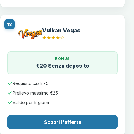
18
Vulkan Vegas
★★★★☆
BONUS
€20 Senza deposito
Requisito cash x5
Prelievo massimo €25
Valido per 5 giorni
Scopri l'offerta