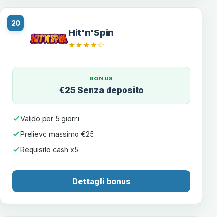
20
Hit'n'Spin
★★★★☆
BONUS
€25 Senza deposito
Valido per 5 giorni
Prelievo massimo €25
Requisito cash x5
Dettagli bonus