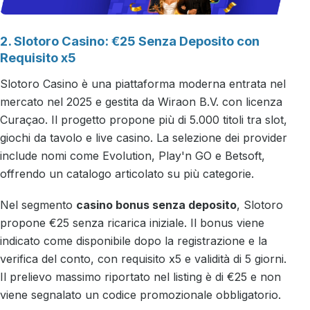
2. Slotoro Casino: €25 Senza Deposito con
Requisito x5
Slotoro Casino è una piattaforma moderna entrata nel
mercato nel 2025 e gestita da Wiraon B.V. con licenza
Curaçao. Il progetto propone più di 5.000 titoli tra slot,
giochi da tavolo e live casino. La selezione dei provider
include nomi come Evolution, Play'n GO e Betsoft,
offrendo un catalogo articolato su più categorie.
Nel segmento
casino bonus senza deposito
, Slotoro
propone €25 senza ricarica iniziale. Il bonus viene
indicato come disponibile dopo la registrazione e la
verifica del conto, con requisito x5 e validità di 5 giorni.
Il prelievo massimo riportato nel listing è di €25 e non
viene segnalato un codice promozionale obbligatorio.