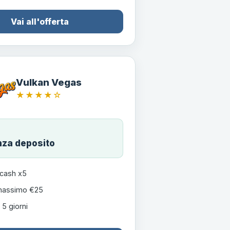
Vai all'offerta
Vulkan Vegas
★★★★☆
za deposito
 cash x5
 massimo €25
 5 giorni