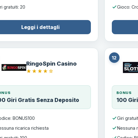
ri gratuiti: 20
Gioco: Cr
Leggi i dettagli
12
RingoSpin Casino
★★★★☆
ONUS
BONUS
00 Giri Gratis Senza Deposito
100 Gir
odice: BONUS100
Giri gratuit
ssuna ricarica richiesta
Nessuna ri
ri gratuiti: 100
Codice: 