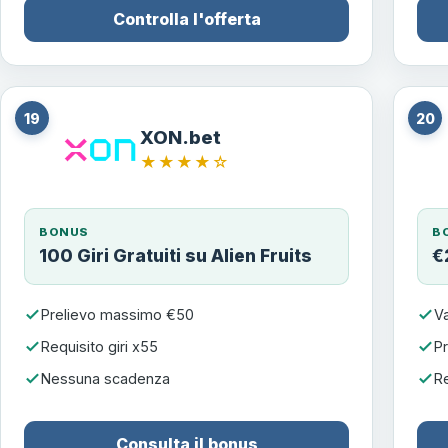
Controlla l'offerta
19
20
XON.bet
★★★★☆
BONUS
B
100 Giri Gratuiti su Alien Fruits
€
Prelievo massimo €50
Va
Requisito giri x55
P
Nessuna scadenza
R
Consulta il bonus