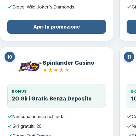
Gioco: Wild Joker's Diamonds
Gi
Apri la promozione
10
11
Spinlander Casino
★★★★☆
BONUS
B
20 Giri Gratis Senza Deposito
1
Nessuna ricarica richiesta
C
Giri gratuiti: 20
Ne
Gioco: Fruit Empire
Gi