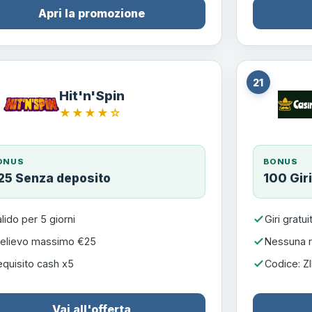
Apri la promozione
21
Hit'n'Spin
★★★★☆
ONUS
BONUS
25 Senza deposito
100 Gir
lido per 5 giorni
Giri gratuit
relievo massimo €25
Nessuna ri
equisito cash x5
Codice: Z
Vai all'offerta