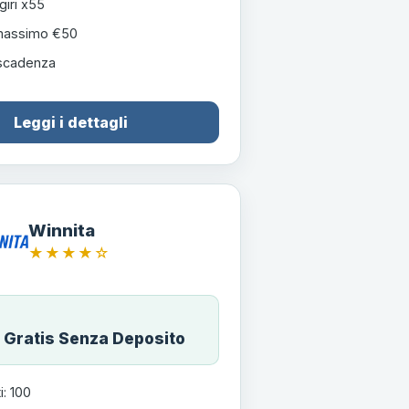
giri x55
 massimo €50
scadenza
Leggi i dettagli
Winnita
★★★★☆
i Gratis Senza Deposito
i: 100