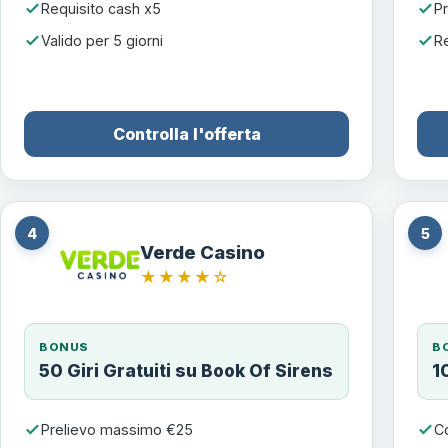
Requisito cash x5
P
Valido per 5 giorni
R
Controlla l'offerta
4
5
Verde Casino
★★★★☆
BONUS
B
50 Giri Gratuiti su Book Of Sirens
1
Prelievo massimo €25
C