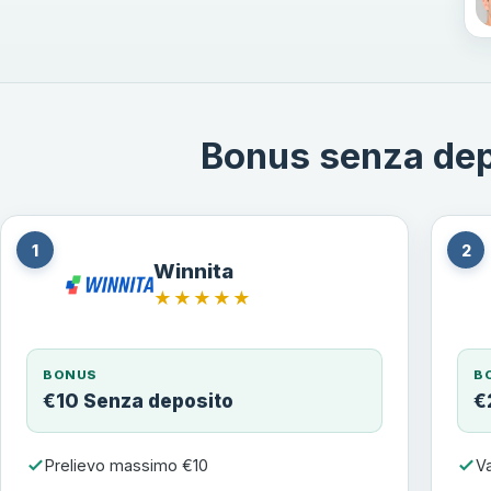
Bonus senza dep
1
2
Winnita
★★★★★
BONUS
B
€10 Senza deposito
€
Prelievo massimo €10
Va