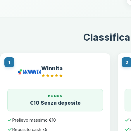
Classific
1
2
Winnita
★★★★★
BONUS
€10 Senza deposito
Prelievo massimo €10
Requisito cash x5