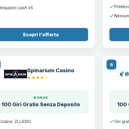
Prelie
Requisito cash x5
Nessun
Scopri l'offerta
6
Spinarium Casino
★★★★☆
BONUS
100 Giri Gratis Senza Deposito
100 
Codice: ZLLA100
Giri grat