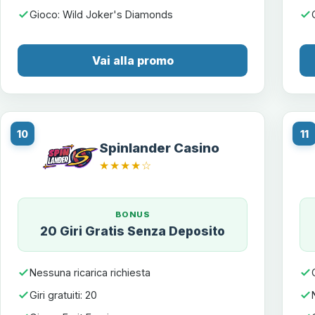
Gioco: Wild Joker's Diamonds
Vai alla promo
10
11
Spinlander Casino
★★★★☆
BONUS
20 Giri Gratis Senza Deposito
Nessuna ricarica richiesta
Giri gratuiti: 20