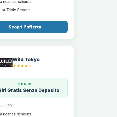
 ricarica richiesta
Hot Triple Sevens
Scopri l'offerta
Wild Tokyo
★★★★☆
BONUS
Giri Gratis Senza Deposito
uiti: 20
 ricarica richiesta