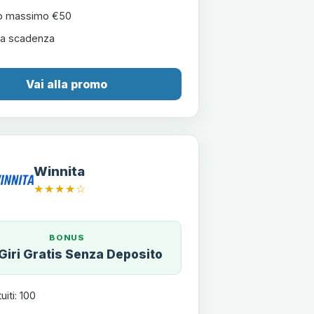
vo massimo €50
a scadenza
Vai alla promo
Winnita
★★★★☆
BONUS
Giri Gratis Senza Deposito
uiti: 100