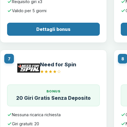
Requisito giri x3
Valido per 5 giorni
Dettagli bonus
7
8
Need for Spin
★★★★☆
BONUS
20 Giri Gratis Senza Deposito
Nessuna ricarica richiesta
Giri gratuiti: 20