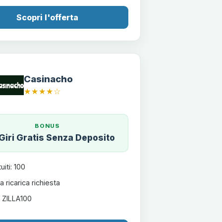
Scopri l'offerta
Casinacho
★★★★☆
BONUS
Giri Gratis Senza Deposito
uiti: 100
 ricarica richiesta
 ZILLA100