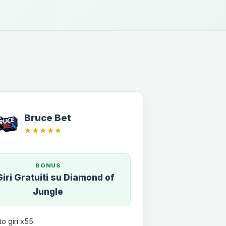
Bruce Bet
★★★★★
BONUS
iri Gratuiti su Diamond of
Jungle
to giri x55