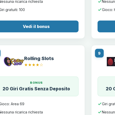
Nessuna ricarica richiesta
Nessuna
Giri gratuiti: 100
Gioco: 
Vedi il bonus
9
Rolling Slots
★★★★☆
BONUS
20 Giri Gratis Senza Deposito
20 
Gioco: Area 69
Giri grat
Nessuna ricarica richiesta
Nessuna