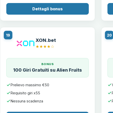
Dettagli bonus
19
20
XON.bet
★★★★☆
BONUS
100 Giri Gratuiti su Alien Fruits
Prelievo massimo €50
Requisito giri x55
Nessuna scadenza