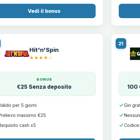
Vedi il bonus
21
Hit'n'Spin
★★★★☆
BONUS
€25 Senza deposito
100 
Valido per 5 giorni
Giri grat
Prelievo massimo €25
Nessuna
Requisito cash x5
Codice: