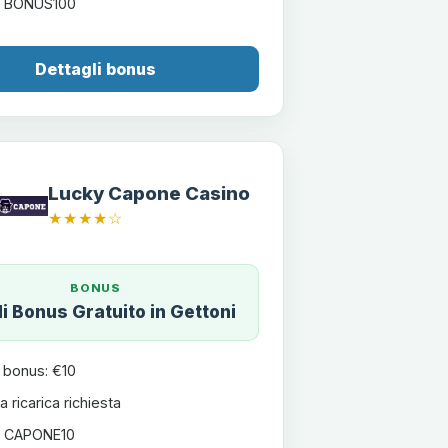
: BONUS100
Dettagli bonus
Lucky Capone Casino
★★★★☆
BONUS
i Bonus Gratuito in Gettoni
 bonus: €10
 ricarica richiesta
: CAPONE10