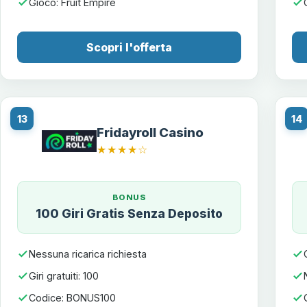
Gioco: Fruit Empire
Scopri l'offerta
13
14
Fridayroll Casino
★★★★☆
BONUS
100 Giri Gratis Senza Deposito
Nessuna ricarica richiesta
Giri gratuiti: 100
Codice: BONUS100