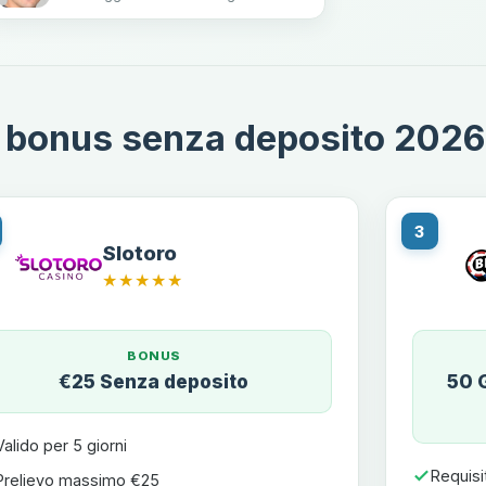
a bonus senza deposito 2026
3
Slotoro
★★★★★
BONUS
€25 Senza deposito
50 G
Valido per 5 giorni
Requisi
Prelievo massimo €25