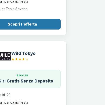
 ricarica richiesta
Hot Triple Sevens
Scopri l'offerta
Wild Tokyo
★★★★☆
BONUS
Giri Gratis Senza Deposito
uiti: 20
 ricarica richiesta