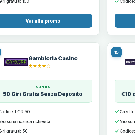
Giri gratuiti: 100
Codice
Vai alla promo
15
Gambloria Casino
★★★★☆
BONUS
50 Giri Gratis Senza Deposito
€10 d
Codice: LORI50
Credito
Nessuna ricarica richiesta
Nessuna
Giri gratuiti: 50
Codice