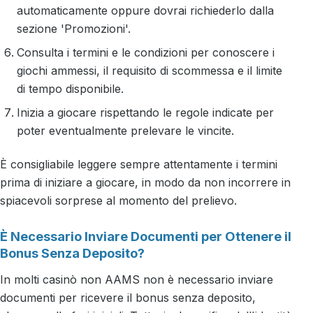
automaticamente oppure dovrai richiederlo dalla
sezione 'Promozioni'.
Consulta i termini e le condizioni per conoscere i
giochi ammessi, il requisito di scommessa e il limite
di tempo disponibile.
Inizia a giocare rispettando le regole indicate per
poter eventualmente prelevare le vincite.
È consigliabile leggere sempre attentamente i termini
prima di iniziare a giocare, in modo da non incorrere in
spiacevoli sorprese al momento del prelievo.
È Necessario Inviare Documenti per Ottenere il
Bonus Senza Deposito?
In molti casinò non AAMS non è necessario inviare
documenti per ricevere il bonus senza deposito,