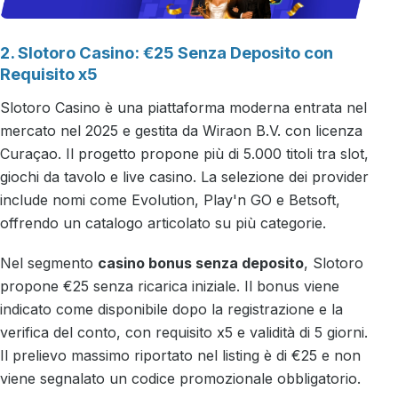
2. Slotoro Casino: €25 Senza Deposito con
Requisito x5
Slotoro Casino è una piattaforma moderna entrata nel
mercato nel 2025 e gestita da Wiraon B.V. con licenza
Curaçao. Il progetto propone più di 5.000 titoli tra slot,
giochi da tavolo e live casino. La selezione dei provider
include nomi come Evolution, Play'n GO e Betsoft,
offrendo un catalogo articolato su più categorie.
Nel segmento
casino bonus senza deposito
, Slotoro
propone €25 senza ricarica iniziale. Il bonus viene
indicato come disponibile dopo la registrazione e la
verifica del conto, con requisito x5 e validità di 5 giorni.
Il prelievo massimo riportato nel listing è di €25 e non
viene segnalato un codice promozionale obbligatorio.