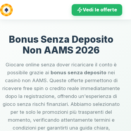
Vedi le offerte
Bonus Senza Deposito
Non AAMS 2026
Giocare online senza dover ricaricare il conto è
possibile grazie ai
bonus senza deposito
nei
casinò non AAMS. Queste offerte permettono di
ricevere free spin o credito reale immediatamente
dopo la registrazione, offrendo un'esperienza di
gioco senza rischi finanziari. Abbiamo selezionato
per te solo le promozioni più trasparenti del
momento, verificando attentamente termini e
condizioni per garantirti una guida chiara,