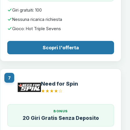
Giri gratuiti: 100
Nessuna ricarica richiesta
Gioco: Hot Triple Sevens
Scopri l'offerta
7
Need for Spin
★★★★☆
BONUS
20 Giri Gratis Senza Deposito