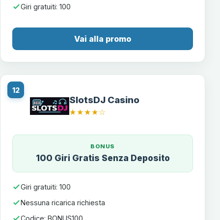
Giri gratuiti: 100
Vai alla promo
12
SlotsDJ Casino
★★★★☆
BONUS
100 Giri Gratis Senza Deposito
Giri gratuiti: 100
Nessuna ricarica richiesta
Codice: BONUS100