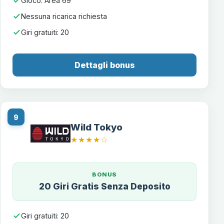
Gioco: Area 69
Nessuna ricarica richiesta
Giri gratuiti: 20
Dettagli bonus
9
Wild Tokyo
★★★★☆
BONUS
20 Giri Gratis Senza Deposito
Giri gratuiti: 20