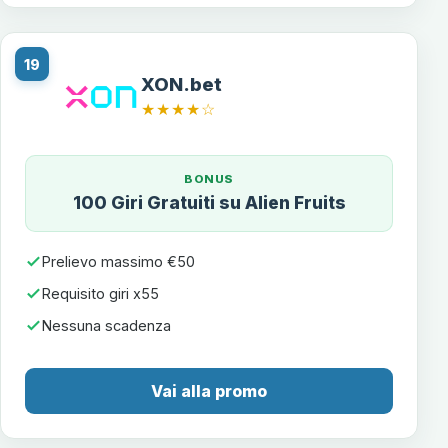
19
XON.bet
★★★★☆
BONUS
100 Giri Gratuiti su Alien Fruits
Prelievo massimo €50
Requisito giri x55
Nessuna scadenza
Vai alla promo