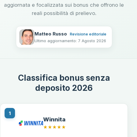
aggiornata e focalizzata sui bonus che offrono le
reali possibilità di prelievo.
Matteo Russo
Revisione editoriale
Ultimo aggiornamento: 7 Agosto 2026
Classifica bonus senza
deposito 2026
1
Winnita
★★★★★