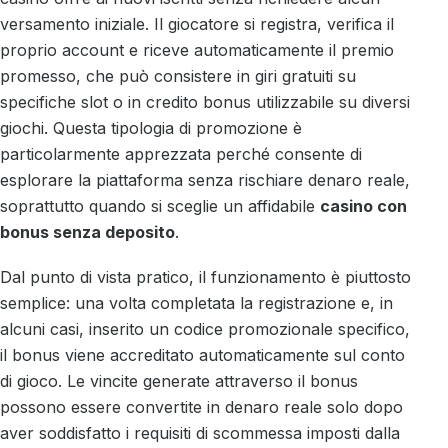
versamento iniziale. Il giocatore si registra, verifica il
proprio account e riceve automaticamente il premio
promesso, che può consistere in giri gratuiti su
specifiche slot o in credito bonus utilizzabile su diversi
giochi. Questa tipologia di promozione è
particolarmente apprezzata perché consente di
esplorare la piattaforma senza rischiare denaro reale,
soprattutto quando si sceglie un affidabile
casino con
bonus senza deposito
.
Dal punto di vista pratico, il funzionamento è piuttosto
semplice: una volta completata la registrazione e, in
alcuni casi, inserito un codice promozionale specifico,
il bonus viene accreditato automaticamente sul conto
di gioco. Le vincite generate attraverso il bonus
possono essere convertite in denaro reale solo dopo
aver soddisfatto i requisiti di scommessa imposti dalla