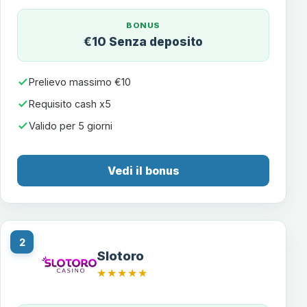
BONUS
€10 Senza deposito
Prelievo massimo €10
Requisito cash x5
Valido per 5 giorni
Vedi il bonus
2
Slotoro
★★★★★