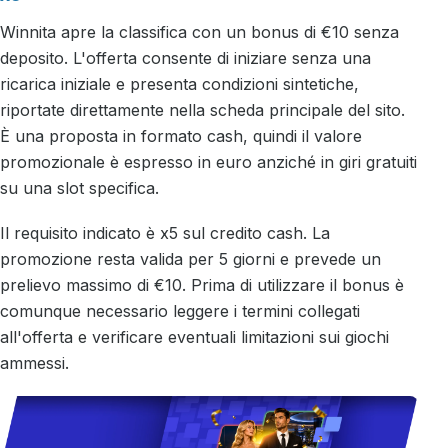
Winnita apre la classifica con un bonus di €10 senza
deposito. L'offerta consente di iniziare senza una
ricarica iniziale e presenta condizioni sintetiche,
riportate direttamente nella scheda principale del sito.
È una proposta in formato cash, quindi il valore
promozionale è espresso in euro anziché in giri gratuiti
su una slot specifica.
Il requisito indicato è x5 sul credito cash. La
promozione resta valida per 5 giorni e prevede un
prelievo massimo di €10. Prima di utilizzare il bonus è
comunque necessario leggere i termini collegati
all'offerta e verificare eventuali limitazioni sui giochi
ammessi.