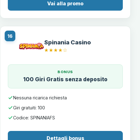
Vai alla promo
16
Spinania Casino
★★★★☆
BONUS
100 Giri Gratis senza deposito
Nessuna ricarica richiesta
Giri gratuiti: 100
Codice: SPINANIAFS
Dettagli bonus