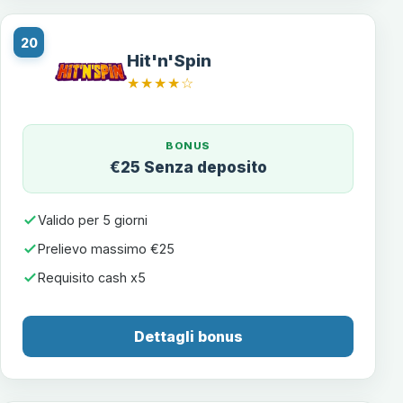
20
Hit'n'Spin
★★★★☆
BONUS
€25 Senza deposito
Valido per 5 giorni
Prelievo massimo €25
Requisito cash x5
Dettagli bonus