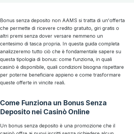
Bonus senza deposito non AAMS si tratta di un'offerta
che permette di ricevere credito gratuito, giri gratis o
altri premi senza dover versare nemmeno un
centesimo di tasca propria. In questa guida completa
analizzeremo tutto ciò che è fondamentale sapere su
questa tipologia di bonus: come funziona, in quali
casinò è disponibile, quali condizioni bisogna rispettare
per poterne beneficiare appieno e come trasformare
queste offerte in vincite reali.
Come Funziona un Bonus Senza
Deposito nei Casinò Online
Un bonus senza deposito è una promozione che il
casinò offre ai nuovi iscritti senza richiedere alcun