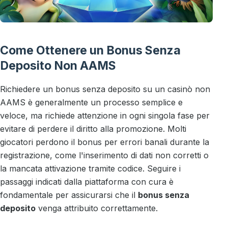
Come Ottenere un Bonus Senza
Deposito Non AAMS
Richiedere un bonus senza deposito su un casinò non
AAMS è generalmente un processo semplice e
veloce, ma richiede attenzione in ogni singola fase per
evitare di perdere il diritto alla promozione. Molti
giocatori perdono il bonus per errori banali durante la
registrazione, come l'inserimento di dati non corretti o
la mancata attivazione tramite codice. Seguire i
passaggi indicati dalla piattaforma con cura è
fondamentale per assicurarsi che il
bonus senza
deposito
venga attribuito correttamente.