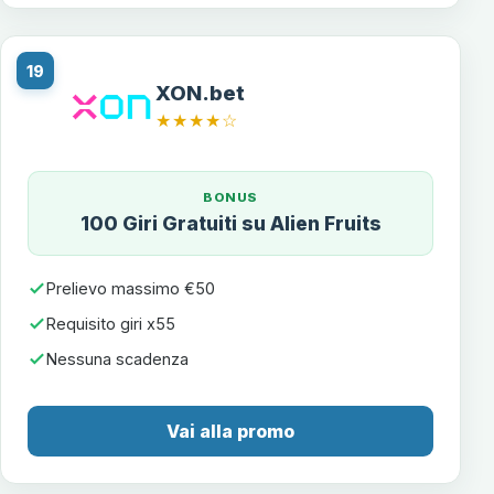
19
XON.bet
★★★★☆
BONUS
100 Giri Gratuiti su Alien Fruits
Prelievo massimo €50
Requisito giri x55
Nessuna scadenza
Vai alla promo