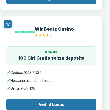
17
WinBeatz Casino
★★★★☆
BONUS
100 Giri Gratis senza deposito
Codice: 100SPINS4
Nessuna ricarica richiesta
Giri gratuiti: 100
Vedi il bonus