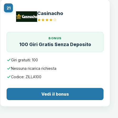
21
Casinacho
★★★★☆
BONUS
100 Giri Gratis Senza Deposito
Giri gratuiti: 100
Nessuna ricarica richiesta
Codice: ZILLA100
Vedi il bonus