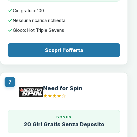
Giri gratuiti: 100
Nessuna ricarica richiesta
Gioco: Hot Triple Sevens
Scopri l'offerta
7
Need for Spin
★★★★☆
BONUS
20 Giri Gratis Senza Deposito