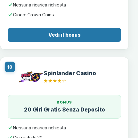
Nessuna ricarica richiesta
Gioco: Crown Coins
Vedi il bonus
10
Spinlander Casino
★★★★☆
BONUS
20 Giri Gratis Senza Deposito
Nessuna ricarica richiesta
Giri gratuiti: 20