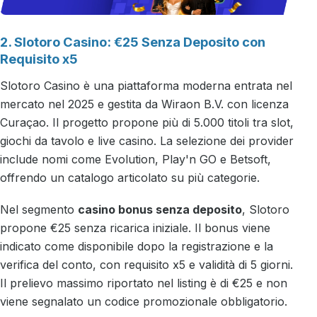
2. Slotoro Casino: €25 Senza Deposito con
Requisito x5
Slotoro Casino è una piattaforma moderna entrata nel
mercato nel 2025 e gestita da Wiraon B.V. con licenza
Curaçao. Il progetto propone più di 5.000 titoli tra slot,
giochi da tavolo e live casino. La selezione dei provider
include nomi come Evolution, Play'n GO e Betsoft,
offrendo un catalogo articolato su più categorie.
Nel segmento
casino bonus senza deposito
, Slotoro
propone €25 senza ricarica iniziale. Il bonus viene
indicato come disponibile dopo la registrazione e la
verifica del conto, con requisito x5 e validità di 5 giorni.
Il prelievo massimo riportato nel listing è di €25 e non
viene segnalato un codice promozionale obbligatorio.