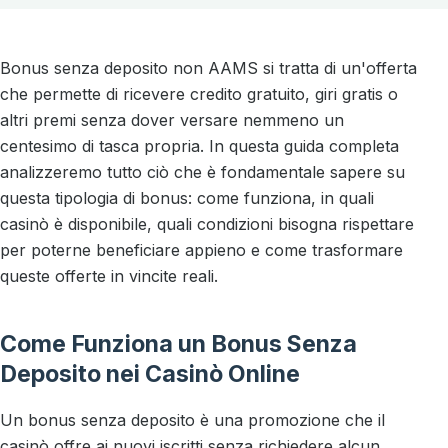
Bonus senza deposito non AAMS si tratta di un'offerta
che permette di ricevere credito gratuito, giri gratis o
altri premi senza dover versare nemmeno un
centesimo di tasca propria. In questa guida completa
analizzeremo tutto ciò che è fondamentale sapere su
questa tipologia di bonus: come funziona, in quali
casinò è disponibile, quali condizioni bisogna rispettare
per poterne beneficiare appieno e come trasformare
queste offerte in vincite reali.
Come Funziona un Bonus Senza
Deposito nei Casinò Online
Un bonus senza deposito è una promozione che il
casinò offre ai nuovi iscritti senza richiedere alcun