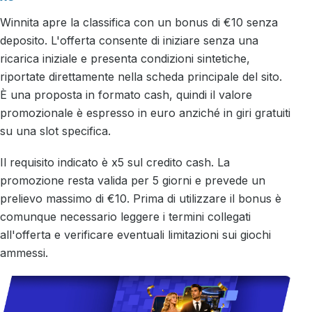
Winnita apre la classifica con un bonus di €10 senza
deposito. L'offerta consente di iniziare senza una
ricarica iniziale e presenta condizioni sintetiche,
riportate direttamente nella scheda principale del sito.
È una proposta in formato cash, quindi il valore
promozionale è espresso in euro anziché in giri gratuiti
su una slot specifica.
Il requisito indicato è x5 sul credito cash. La
promozione resta valida per 5 giorni e prevede un
prelievo massimo di €10. Prima di utilizzare il bonus è
comunque necessario leggere i termini collegati
all'offerta e verificare eventuali limitazioni sui giochi
ammessi.