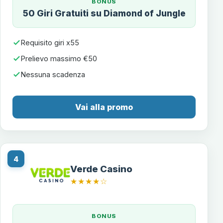
BONUS
50 Giri Gratuiti su Diamond of Jungle
Requisito giri x55
Prelievo massimo €50
Nessuna scadenza
Vai alla promo
4
Verde Casino
★★★★☆
BONUS