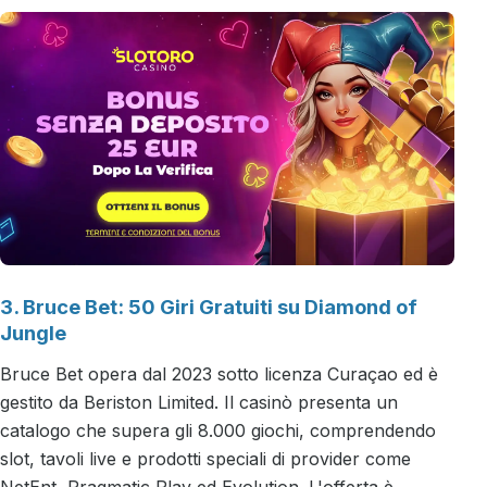
3. Bruce Bet: 50 Giri Gratuiti su Diamond of
Jungle
Bruce Bet opera dal 2023 sotto licenza Curaçao ed è
gestito da Beriston Limited. Il casinò presenta un
catalogo che supera gli 8.000 giochi, comprendendo
slot, tavoli live e prodotti speciali di provider come
NetEnt, Pragmatic Play ed Evolution. L'offerta è