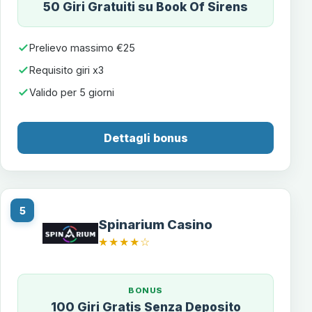
50 Giri Gratuiti su Book Of Sirens
Prelievo massimo €25
Requisito giri x3
Valido per 5 giorni
Dettagli bonus
5
Spinarium Casino
★★★★☆
BONUS
100 Giri Gratis Senza Deposito