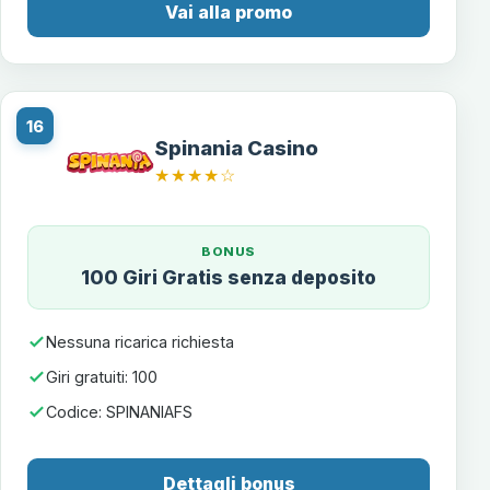
Vai alla promo
16
Spinania Casino
★★★★☆
BONUS
100 Giri Gratis senza deposito
Nessuna ricarica richiesta
Giri gratuiti: 100
Codice: SPINANIAFS
Dettagli bonus