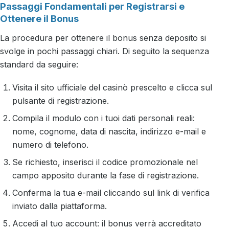
Passaggi Fondamentali per Registrarsi e
Ottenere il Bonus
La procedura per ottenere il bonus senza deposito si
svolge in pochi passaggi chiari. Di seguito la sequenza
standard da seguire:
Visita il sito ufficiale del casinò prescelto e clicca sul
pulsante di registrazione.
Compila il modulo con i tuoi dati personali reali:
nome, cognome, data di nascita, indirizzo e-mail e
numero di telefono.
Se richiesto, inserisci il codice promozionale nel
campo apposito durante la fase di registrazione.
Conferma la tua e-mail cliccando sul link di verifica
inviato dalla piattaforma.
Accedi al tuo account: il bonus verrà accreditato