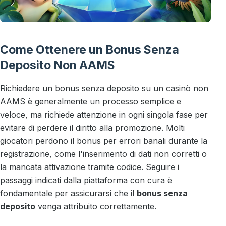
Come Ottenere un Bonus Senza
Deposito Non AAMS
Richiedere un bonus senza deposito su un casinò non
AAMS è generalmente un processo semplice e
veloce, ma richiede attenzione in ogni singola fase per
evitare di perdere il diritto alla promozione. Molti
giocatori perdono il bonus per errori banali durante la
registrazione, come l'inserimento di dati non corretti o
la mancata attivazione tramite codice. Seguire i
passaggi indicati dalla piattaforma con cura è
fondamentale per assicurarsi che il
bonus senza
deposito
venga attribuito correttamente.