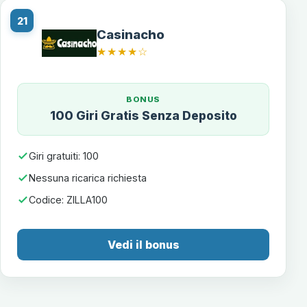
21
Casinacho
★★★★☆
BONUS
100 Giri Gratis Senza Deposito
Giri gratuiti: 100
Nessuna ricarica richiesta
Codice: ZILLA100
Vedi il bonus