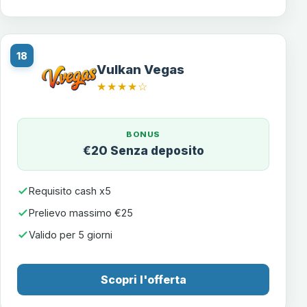
18
Vulkan Vegas
★★★★☆
BONUS
€20 Senza deposito
Requisito cash x5
Prelievo massimo €25
Valido per 5 giorni
Scopri l'offerta