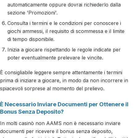
automaticamente oppure dovrai richiederlo dalla
sezione 'Promozioni'.
Consulta i termini e le condizioni per conoscere i
giochi ammessi, il requisito di scommessa e il limite
di tempo disponibile.
Inizia a giocare rispettando le regole indicate per
poter eventualmente prelevare le vincite.
È consigliabile leggere sempre attentamente i termini
prima di iniziare a giocare, in modo da non incorrere in
spiacevoli sorprese al momento del prelievo.
È Necessario Inviare Documenti per Ottenere il
Bonus Senza Deposito?
In molti casinò non AAMS non è necessario inviare
documenti per ricevere il bonus senza deposito,