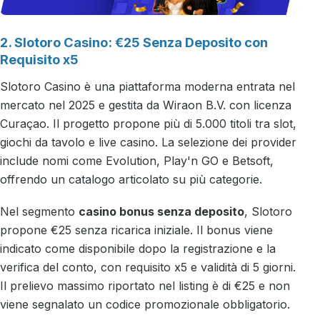
2. Slotoro Casino: €25 Senza Deposito con
Requisito x5
Slotoro Casino è una piattaforma moderna entrata nel
mercato nel 2025 e gestita da Wiraon B.V. con licenza
Curaçao. Il progetto propone più di 5.000 titoli tra slot,
giochi da tavolo e live casino. La selezione dei provider
include nomi come Evolution, Play'n GO e Betsoft,
offrendo un catalogo articolato su più categorie.
Nel segmento
casino bonus senza deposito
, Slotoro
propone €25 senza ricarica iniziale. Il bonus viene
indicato come disponibile dopo la registrazione e la
verifica del conto, con requisito x5 e validità di 5 giorni.
Il prelievo massimo riportato nel listing è di €25 e non
viene segnalato un codice promozionale obbligatorio.