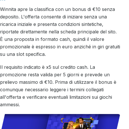
Winnita apre la classifica con un bonus di €10 senza
deposito. L'offerta consente di iniziare senza una
ricarica iniziale e presenta condizioni sintetiche,
riportate direttamente nella scheda principale del sito.
È una proposta in formato cash, quindi il valore
promozionale è espresso in euro anziché in giri gratuiti
su una slot specifica.
Il requisito indicato è x5 sul credito cash. La
promozione resta valida per 5 giorni e prevede un
prelievo massimo di €10. Prima di utilizzare il bonus è
comunque necessario leggere i termini collegati
all'offerta e verificare eventuali limitazioni sui giochi
ammessi.