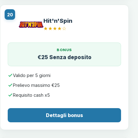
20
Hit'n'Spin
★★★★☆
BONUS
€25 Senza deposito
Valido per 5 giorni
Prelievo massimo €25
Requisito cash x5
Dettagli bonus