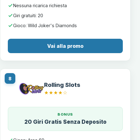
Nessuna ricarica richiesta
Giri gratuiti: 20
Gioco: Wild Joker's Diamonds
Vai alla promo
8
Rolling Slots
★★★★☆
BONUS
20 Giri Gratis Senza Deposito