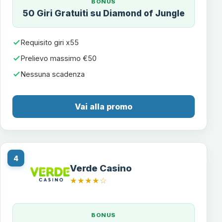
BONUS
50 Giri Gratuiti su Diamond of Jungle
Requisito giri x55
Prelievo massimo €50
Nessuna scadenza
Vai alla promo
4
Verde Casino
★★★★☆
BONUS