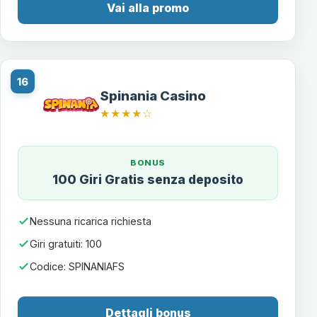
Vai alla promo
16
Spinania Casino
★★★★☆
BONUS
100 Giri Gratis senza deposito
Nessuna ricarica richiesta
Giri gratuiti: 100
Codice: SPINANIAFS
Dettagli bonus