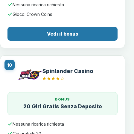
Nessuna ricarica richiesta
Gioco: Crown Coins
Vedi il bonus
10
Spinlander Casino
★★★★☆
BONUS
20 Giri Gratis Senza Deposito
Nessuna ricarica richiesta
Giri gratuiti: 20