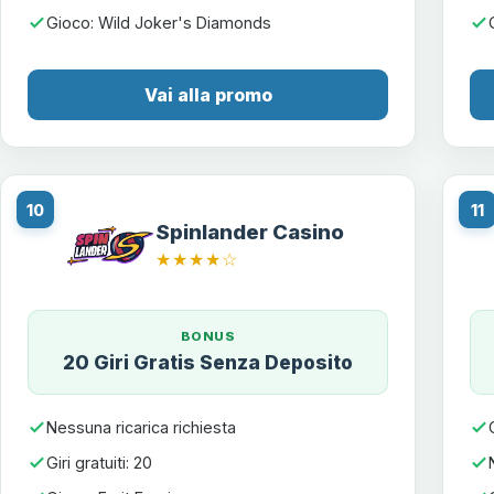
Gioco: Wild Joker's Diamonds
Vai alla promo
10
11
Spinlander Casino
★★★★☆
BONUS
20 Giri Gratis Senza Deposito
Nessuna ricarica richiesta
Giri gratuiti: 20