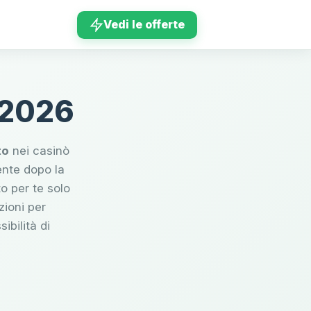
Vedi le offerte
 2026
to
nei casinò
ente dopo la
o per te solo
zioni per
ibilità di