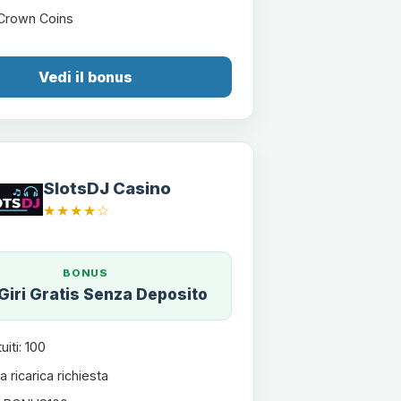
 Crown Coins
Vedi il bonus
SlotsDJ Casino
★★★★☆
BONUS
Giri Gratis Senza Deposito
uiti: 100
 ricarica richiesta