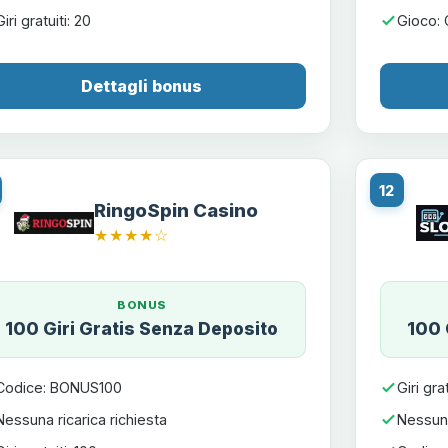
Giri gratuiti: 20
Gioco:
Dettagli bonus
12
RingoSpin Casino
★★★★☆
BONUS
100 Giri Gratis Senza Deposito
100 
Codice: BONUS100
Giri grat
Nessuna ricarica richiesta
Nessuna