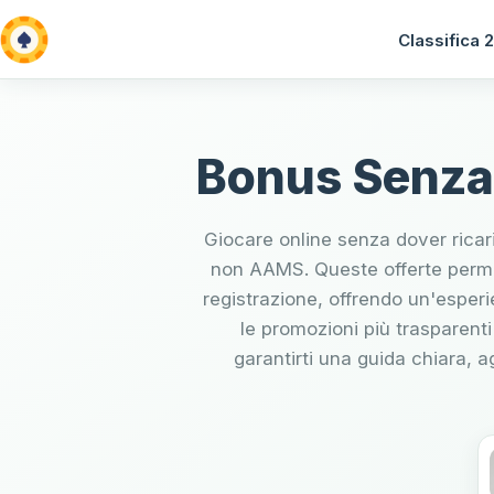
Classifica 
Bonus Senza
Giocare online senza dover ricari
non AAMS. Queste offerte perme
registrazione, offrendo un'esperi
le promozioni più trasparent
garantirti una guida chiara, a