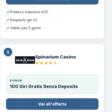
Prelievo massimo €25
Requisito giri x3
Valido per 5 giorni
5
Spinarium Casino
★★★★☆
BONUS
100 Giri Gratis Senza Deposito
Vai all'offerta