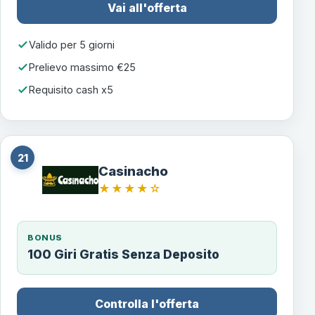
Vai all'offerta
Valido per 5 giorni
Prelievo massimo €25
Requisito cash x5
21
Casinacho
★★★★☆
BONUS
100 Giri Gratis Senza Deposito
Controlla l'offerta