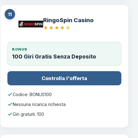
11
RingoSpin Casino
★★★★☆
BONUS
100 Giri Gratis Senza Deposito
Controlla l'offerta
Codice: BONUS100
Nessuna ricarica richiesta
Giri gratuiti: 100