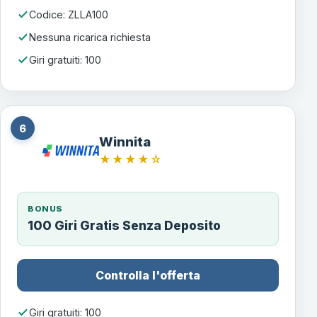
Codice: ZLLA100
Nessuna ricarica richiesta
Giri gratuiti: 100
6
Winnita
★★★★☆
BONUS
100 Giri Gratis Senza Deposito
Controlla l'offerta
Giri gratuiti: 100