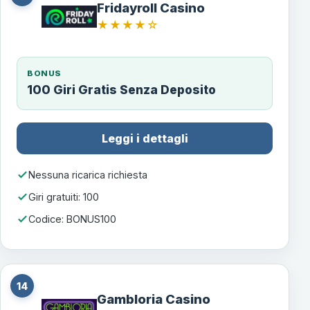
Fridayroll Casino
★★★★☆
BONUS
100 Giri Gratis Senza Deposito
Leggi i dettagli
Nessuna ricarica richiesta
Giri gratuiti: 100
Codice: BONUS100
14
Gambloria Casino