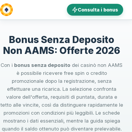
Consulta i bonus
Bonus Senza Deposito
Non AAMS: Offerte 2026
Con i
bonus senza deposito
dei casinò non AAMS
è possibile ricevere free spin o credito
promozionale dopo la registrazione, senza
effettuare una ricarica. La selezione confronta
valore dell'offerta, requisiti di puntata, durata e
tetto alle vincite, così da distinguere rapidamente le
promozioni con condizioni più leggibili. Le schede
mostrano i dati essenziali, mentre la guida spiega
quando il saldo ottenuto può diventare prelevabile.