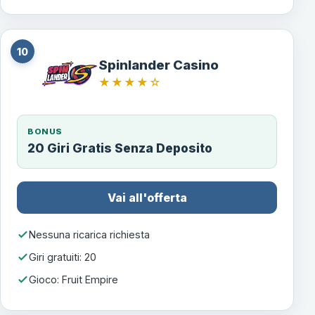
10
Spinlander Casino
★★★★☆
BONUS
20 Giri Gratis Senza Deposito
Vai all'offerta
Nessuna ricarica richiesta
Giri gratuiti: 20
Gioco: Fruit Empire