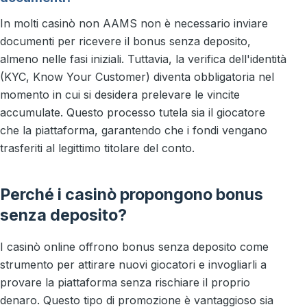
In molti casinò non AAMS non è necessario inviare
documenti per ricevere il bonus senza deposito,
almeno nelle fasi iniziali. Tuttavia, la verifica dell'identità
(KYC, Know Your Customer) diventa obbligatoria nel
momento in cui si desidera prelevare le vincite
accumulate. Questo processo tutela sia il giocatore
che la piattaforma, garantendo che i fondi vengano
trasferiti al legittimo titolare del conto.
Perché i casinò propongono bonus
senza deposito?
I casinò online offrono bonus senza deposito come
strumento per attirare nuovi giocatori e invogliarli a
provare la piattaforma senza rischiare il proprio
denaro. Questo tipo di promozione è vantaggioso sia