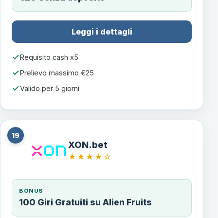
Leggi i dettagli
Requisito cash x5
Prelievo massimo €25
Valido per 5 giorni
19
XON.bet
★★★★☆
BONUS
100 Giri Gratuiti su Alien Fruits