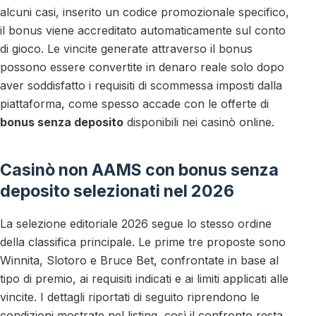
alcuni casi, inserito un codice promozionale specifico,
il bonus viene accreditato automaticamente sul conto
di gioco. Le vincite generate attraverso il bonus
possono essere convertite in denaro reale solo dopo
aver soddisfatto i requisiti di scommessa imposti dalla
piattaforma, come spesso accade con le offerte di
bonus senza deposito
disponibili nei casinò online.
Casinò non AAMS con bonus senza
deposito selezionati nel 2026
La selezione editoriale 2026 segue lo stesso ordine
della classifica principale. Le prime tre proposte sono
Winnita, Slotoro e Bruce Bet, confrontate in base al
tipo di premio, ai requisiti indicati e ai limiti applicati alle
vincite. I dettagli riportati di seguito riprendono le
condizioni mostrate nel listing, così il confronto resta