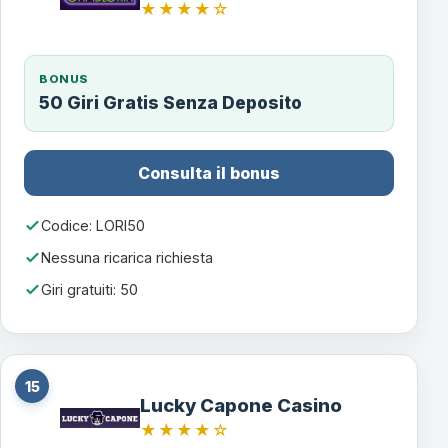
★★★★☆
BONUS
50 Giri Gratis Senza Deposito
Consulta il bonus
Codice: LORI50
Nessuna ricarica richiesta
Giri gratuiti: 50
15
Lucky Capone Casino
★★★★☆