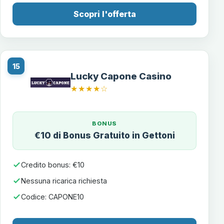
Scopri l'offerta
15
Lucky Capone Casino
★★★★☆
BONUS
€10 di Bonus Gratuito in Gettoni
Credito bonus: €10
Nessuna ricarica richiesta
Codice: CAPONE10