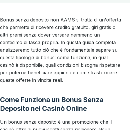
Bonus senza deposito non AAMS si tratta di un'offerta
che permette di ricevere credito gratuito, giri gratis o
altri premi senza dover versare nemmeno un
centesimo di tasca propria. In questa guida completa
analizzeremo tutto ciò che è fondamentale sapere su
questa tipologia di bonus: come funziona, in quali
casinò è disponibile, quali condizioni bisogna rispettare
per poterne beneficiare appieno e come trasformare
queste offerte in vincite reali.
Come Funziona un Bonus Senza
Deposito nei Casinò Online
Un bonus senza deposito è una promozione che il
casinò offre ai nuovi iscritti senza richiedere alcun