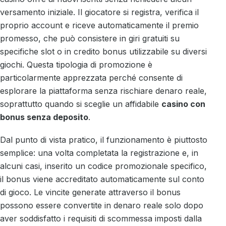
versamento iniziale. Il giocatore si registra, verifica il
proprio account e riceve automaticamente il premio
promesso, che può consistere in giri gratuiti su
specifiche slot o in credito bonus utilizzabile su diversi
giochi. Questa tipologia di promozione è
particolarmente apprezzata perché consente di
esplorare la piattaforma senza rischiare denaro reale,
soprattutto quando si sceglie un affidabile
casino con
bonus senza deposito
.
Dal punto di vista pratico, il funzionamento è piuttosto
semplice: una volta completata la registrazione e, in
alcuni casi, inserito un codice promozionale specifico,
il bonus viene accreditato automaticamente sul conto
di gioco. Le vincite generate attraverso il bonus
possono essere convertite in denaro reale solo dopo
aver soddisfatto i requisiti di scommessa imposti dalla