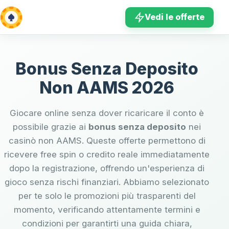
Vedi le offerte
Bonus Senza Deposito
Non AAMS 2026
Giocare online senza dover ricaricare il conto è
possibile grazie ai
bonus senza deposito
nei
casinò non AAMS. Queste offerte permettono di
ricevere free spin o credito reale immediatamente
dopo la registrazione, offrendo un'esperienza di
gioco senza rischi finanziari. Abbiamo selezionato
per te solo le promozioni più trasparenti del
momento, verificando attentamente termini e
condizioni per garantirti una guida chiara,