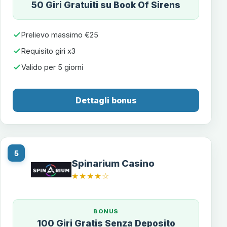
50 Giri Gratuiti su Book Of Sirens
Prelievo massimo €25
Requisito giri x3
Valido per 5 giorni
Dettagli bonus
5
Spinarium Casino
★★★★☆
BONUS
100 Giri Gratis Senza Deposito