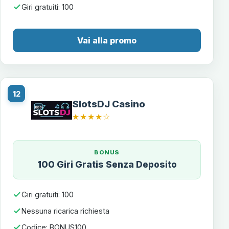
Giri gratuiti: 100
Vai alla promo
12
SlotsDJ Casino
★★★★☆
BONUS
100 Giri Gratis Senza Deposito
Giri gratuiti: 100
Nessuna ricarica richiesta
Codice: BONUS100