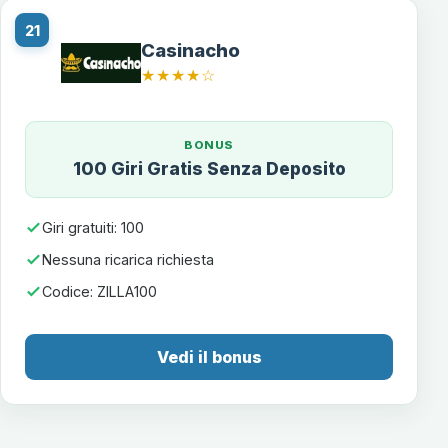
21
Casinacho
★★★★☆
BONUS
100 Giri Gratis Senza Deposito
Giri gratuiti: 100
Nessuna ricarica richiesta
Codice: ZILLA100
Vedi il bonus