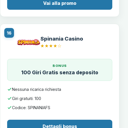
Vai alla promo
16
Spinania Casino
★★★★☆
BONUS
100 Giri Gratis senza deposito
Nessuna ricarica richiesta
Giri gratuiti: 100
Codice: SPINANIAFS
Dettagli bonus