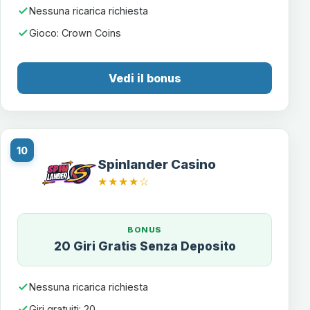
Nessuna ricarica richiesta
Gioco: Crown Coins
Vedi il bonus
10
Spinlander Casino
★★★★☆
BONUS
20 Giri Gratis Senza Deposito
Nessuna ricarica richiesta
Giri gratuiti: 20