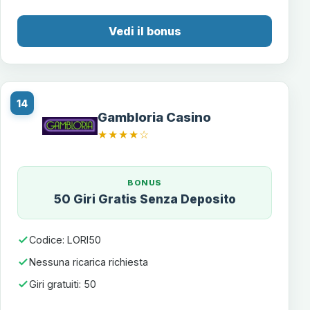
Vedi il bonus
14
Gambloria Casino
★★★★☆
BONUS
50 Giri Gratis Senza Deposito
Codice: LORI50
Nessuna ricarica richiesta
Giri gratuiti: 50