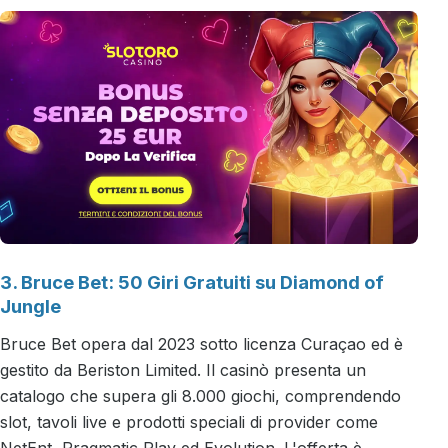
3. Bruce Bet: 50 Giri Gratuiti su Diamond of
Jungle
Bruce Bet opera dal 2023 sotto licenza Curaçao ed è
gestito da Beriston Limited. Il casinò presenta un
catalogo che supera gli 8.000 giochi, comprendendo
slot, tavoli live e prodotti speciali di provider come
NetEnt, Pragmatic Play ed Evolution. L'offerta è