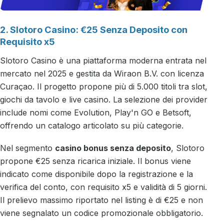
2. Slotoro Casino: €25 Senza Deposito con
Requisito x5
Slotoro Casino è una piattaforma moderna entrata nel
mercato nel 2025 e gestita da Wiraon B.V. con licenza
Curaçao. Il progetto propone più di 5.000 titoli tra slot,
giochi da tavolo e live casino. La selezione dei provider
include nomi come Evolution, Play'n GO e Betsoft,
offrendo un catalogo articolato su più categorie.
Nel segmento
casino bonus senza deposito
, Slotoro
propone €25 senza ricarica iniziale. Il bonus viene
indicato come disponibile dopo la registrazione e la
verifica del conto, con requisito x5 e validità di 5 giorni.
Il prelievo massimo riportato nel listing è di €25 e non
viene segnalato un codice promozionale obbligatorio.