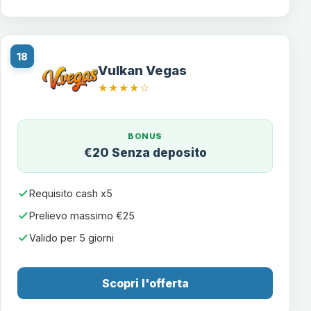
18
Vulkan Vegas
★★★★☆
BONUS
€20 Senza deposito
Requisito cash x5
Prelievo massimo €25
Valido per 5 giorni
Scopri l'offerta