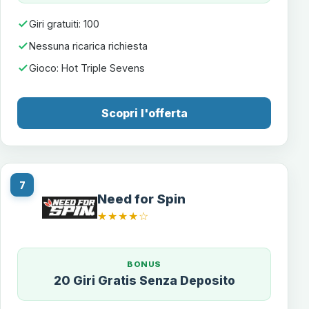
Giri gratuiti: 100
Nessuna ricarica richiesta
Gioco: Hot Triple Sevens
Scopri l'offerta
7
Need for Spin
★★★★☆
BONUS
20 Giri Gratis Senza Deposito