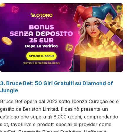
3. Bruce Bet: 50 Giri Gratuiti su Diamond of
Jungle
Bruce Bet opera dal 2023 sotto licenza Curaçao ed è
gestito da Beriston Limited. Il casinò presenta un
catalogo che supera gli 8.000 giochi, comprendendo
slot, tavoli live e prodotti speciali di provider come
NetEnt, Pragmatic Play ed Evolution. L'offerta è