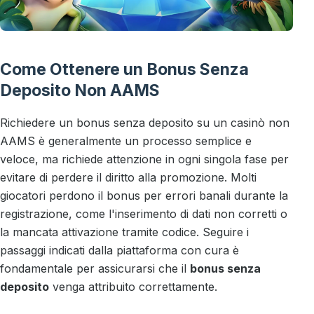
Come Ottenere un Bonus Senza
Deposito Non AAMS
Richiedere un bonus senza deposito su un casinò non
AAMS è generalmente un processo semplice e
veloce, ma richiede attenzione in ogni singola fase per
evitare di perdere il diritto alla promozione. Molti
giocatori perdono il bonus per errori banali durante la
registrazione, come l'inserimento di dati non corretti o
la mancata attivazione tramite codice. Seguire i
passaggi indicati dalla piattaforma con cura è
fondamentale per assicurarsi che il
bonus senza
deposito
venga attribuito correttamente.