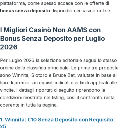
piattaforma, come spesso accade con le offerte di
bonus senza deposito
disponibili nei casinò online.
I Migliori Casinò Non AAMS con
Bonus Senza Deposito per Luglio
2026
Per Luglio 2026 la selezione editoriale segue lo stesso
ordine della classifica principale. Le prime tre proposte
sono Winnita, Slotoro e Bruce Bet, valutate in base al
tipo di premio, ai requisiti indicati e ai limiti applicati alle
vincite. I dettagli riportati di seguito riprendono le
condizioni mostrate nel listing, così il confronto resta
coerente in tutta la pagina.
1. Winnita: €10 Senza Deposito con Requisito
x5