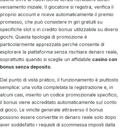
versamento iniziale. Il giocatore si registra, verifica il
proprio account e riceve automaticamente il premio
promesso, che può consistere in giri gratuiti su
specifiche slot o in credito bonus utilizzabile su diversi
giochi. Questa tipologia di promozione è
particolarmente apprezzata perché consente di
esplorare la piattaforma senza rischiare denaro reale,
soprattutto quando si sceglie un affidabile
casino con
bonus senza deposito
.
Dal punto di vista pratico, il funzionamento è piuttosto
semplice: una volta completata la registrazione e, in
alcuni casi, inserito un codice promozionale specifico,
il bonus viene accreditato automaticamente sul conto
di gioco. Le vincite generate attraverso il bonus
possono essere convertite in denaro reale solo dopo
aver soddisfatto i requisiti di scommessa imposti dalla