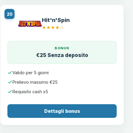
20
Hit'n'Spin
★★★★☆
BONUS
€25 Senza deposito
Valido per 5 giorni
Prelievo massimo €25
Requisito cash x5
Dettagli bonus