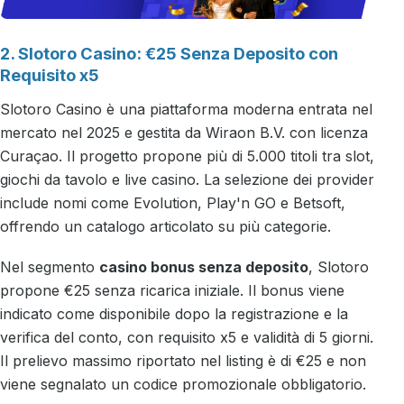
2. Slotoro Casino: €25 Senza Deposito con
Requisito x5
Slotoro Casino è una piattaforma moderna entrata nel
mercato nel 2025 e gestita da Wiraon B.V. con licenza
Curaçao. Il progetto propone più di 5.000 titoli tra slot,
giochi da tavolo e live casino. La selezione dei provider
include nomi come Evolution, Play'n GO e Betsoft,
offrendo un catalogo articolato su più categorie.
Nel segmento
casino bonus senza deposito
, Slotoro
propone €25 senza ricarica iniziale. Il bonus viene
indicato come disponibile dopo la registrazione e la
verifica del conto, con requisito x5 e validità di 5 giorni.
Il prelievo massimo riportato nel listing è di €25 e non
viene segnalato un codice promozionale obbligatorio.