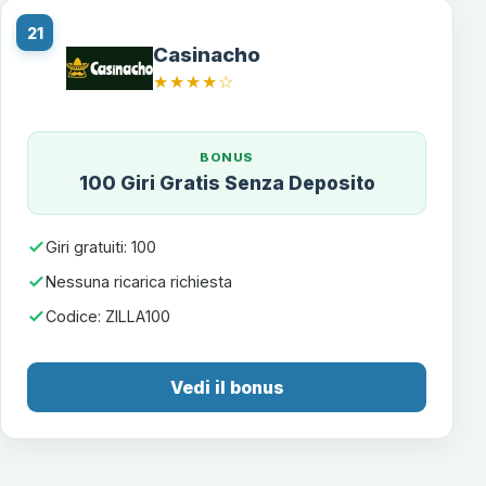
21
Casinacho
★★★★☆
BONUS
100 Giri Gratis Senza Deposito
Giri gratuiti: 100
Nessuna ricarica richiesta
Codice: ZILLA100
Vedi il bonus