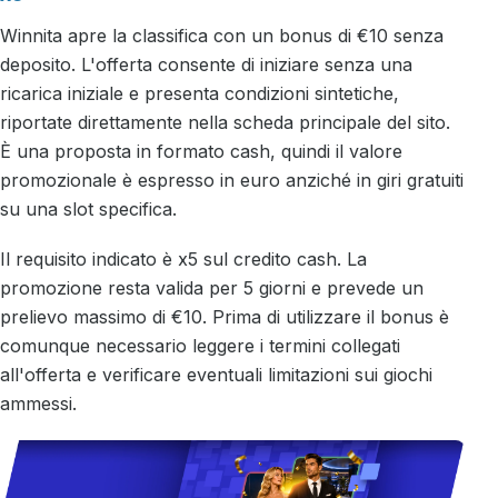
Winnita apre la classifica con un bonus di €10 senza
deposito. L'offerta consente di iniziare senza una
ricarica iniziale e presenta condizioni sintetiche,
riportate direttamente nella scheda principale del sito.
È una proposta in formato cash, quindi il valore
promozionale è espresso in euro anziché in giri gratuiti
su una slot specifica.
Il requisito indicato è x5 sul credito cash. La
promozione resta valida per 5 giorni e prevede un
prelievo massimo di €10. Prima di utilizzare il bonus è
comunque necessario leggere i termini collegati
all'offerta e verificare eventuali limitazioni sui giochi
ammessi.