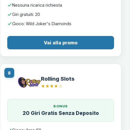
Nessuna ricarica richiesta
Giri gratuiti: 20
Gioco: Wild Joker's Diamonds
Vai alla promo
8
Rolling Slots
★★★★☆
BONUS
20 Giri Gratis Senza Deposito