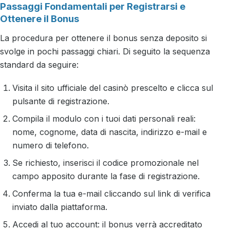
Passaggi Fondamentali per Registrarsi e
Ottenere il Bonus
La procedura per ottenere il bonus senza deposito si
svolge in pochi passaggi chiari. Di seguito la sequenza
standard da seguire:
Visita il sito ufficiale del casinò prescelto e clicca sul
pulsante di registrazione.
Compila il modulo con i tuoi dati personali reali:
nome, cognome, data di nascita, indirizzo e-mail e
numero di telefono.
Se richiesto, inserisci il codice promozionale nel
campo apposito durante la fase di registrazione.
Conferma la tua e-mail cliccando sul link di verifica
inviato dalla piattaforma.
Accedi al tuo account: il bonus verrà accreditato