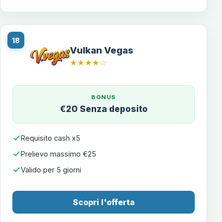
18
Vulkan Vegas
★★★★☆
BONUS
€20 Senza deposito
Requisito cash x5
Prelievo massimo €25
Valido per 5 giorni
Scopri l'offerta