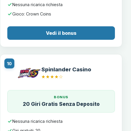
Nessuna ricarica richiesta
Gioco: Crown Coins
Vedi il bonus
10
Spinlander Casino
★★★★☆
BONUS
20 Giri Gratis Senza Deposito
Nessuna ricarica richiesta
Giri gratuiti: 20