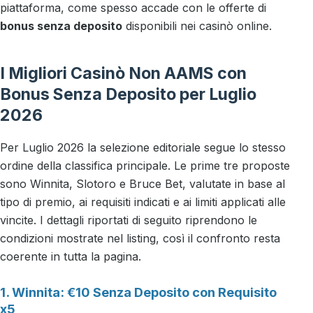
piattaforma, come spesso accade con le offerte di
bonus senza deposito
disponibili nei casinò online.
I Migliori Casinò Non AAMS con
Bonus Senza Deposito per Luglio
2026
Per Luglio 2026 la selezione editoriale segue lo stesso
ordine della classifica principale. Le prime tre proposte
sono Winnita, Slotoro e Bruce Bet, valutate in base al
tipo di premio, ai requisiti indicati e ai limiti applicati alle
vincite. I dettagli riportati di seguito riprendono le
condizioni mostrate nel listing, così il confronto resta
coerente in tutta la pagina.
1. Winnita: €10 Senza Deposito con Requisito
x5