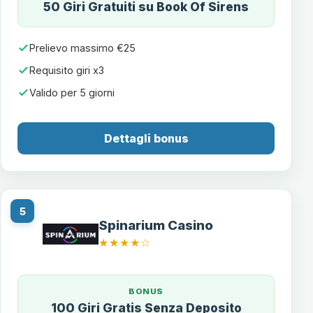
50 Giri Gratuiti su Book Of Sirens
Prelievo massimo €25
Requisito giri x3
Valido per 5 giorni
Dettagli bonus
5
Spinarium Casino
★★★★☆
BONUS
100 Giri Gratis Senza Deposito