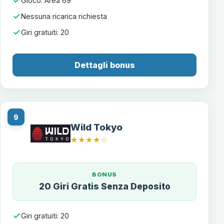
Gioco: Area 69
Nessuna ricarica richiesta
Giri gratuiti: 20
Dettagli bonus
9
Wild Tokyo
★★★★☆
BONUS
20 Giri Gratis Senza Deposito
Giri gratuiti: 20