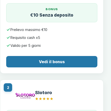
BONUS
€10 Senza deposito
Prelievo massimo €10
Requisito cash x5
Valido per 5 giorni
Vedi il bonus
2
Slotoro
★★★★★