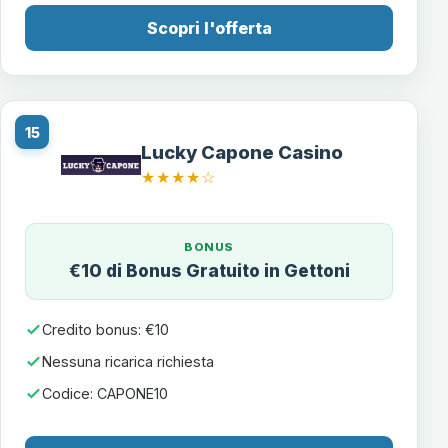
Scopri l'offerta
15
Lucky Capone Casino
★★★★☆
BONUS
€10 di Bonus Gratuito in Gettoni
Credito bonus: €10
Nessuna ricarica richiesta
Codice: CAPONE10