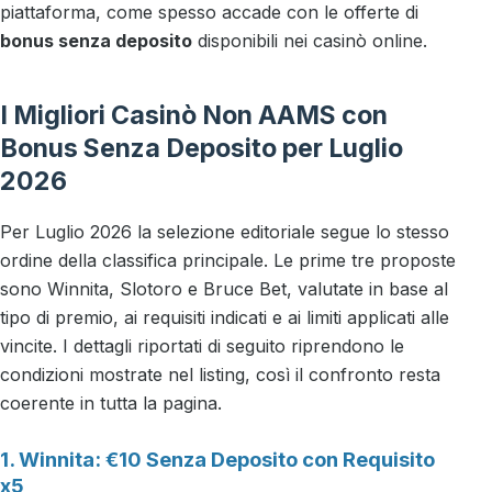
piattaforma, come spesso accade con le offerte di
bonus senza deposito
disponibili nei casinò online.
I Migliori Casinò Non AAMS con
Bonus Senza Deposito per Luglio
2026
Per Luglio 2026 la selezione editoriale segue lo stesso
ordine della classifica principale. Le prime tre proposte
sono Winnita, Slotoro e Bruce Bet, valutate in base al
tipo di premio, ai requisiti indicati e ai limiti applicati alle
vincite. I dettagli riportati di seguito riprendono le
condizioni mostrate nel listing, così il confronto resta
coerente in tutta la pagina.
1. Winnita: €10 Senza Deposito con Requisito
x5