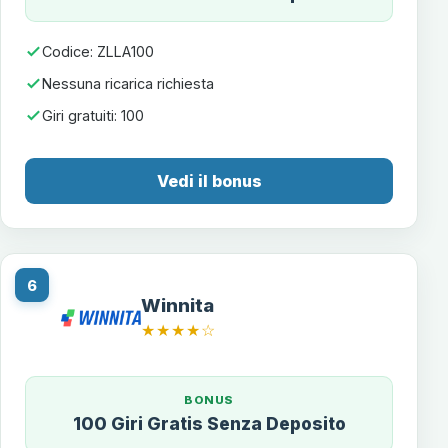
Codice: ZLLA100
Nessuna ricarica richiesta
Giri gratuiti: 100
Vedi il bonus
6
Winnita
★★★★☆
BONUS
100 Giri Gratis Senza Deposito