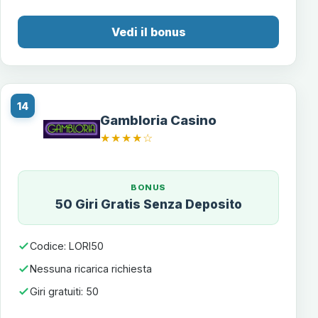
Vedi il bonus
14
Gambloria Casino
★★★★☆
BONUS
50 Giri Gratis Senza Deposito
Codice: LORI50
Nessuna ricarica richiesta
Giri gratuiti: 50