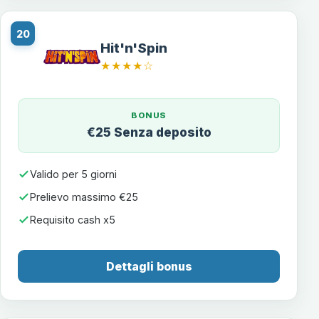
20
Hit'n'Spin
★★★★☆
BONUS
€25 Senza deposito
Valido per 5 giorni
Prelievo massimo €25
Requisito cash x5
Dettagli bonus