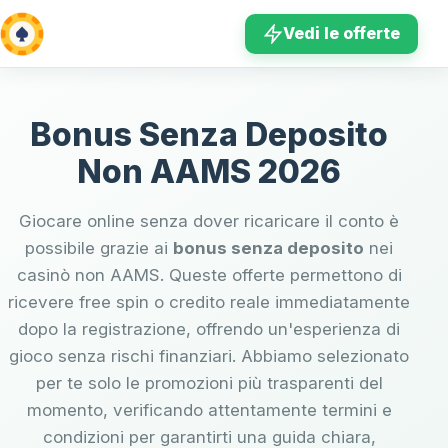
Vedi le offerte
Bonus Senza Deposito
Non AAMS 2026
Giocare online senza dover ricaricare il conto è
possibile grazie ai
bonus senza deposito
nei
casinò non AAMS. Queste offerte permettono di
ricevere free spin o credito reale immediatamente
dopo la registrazione, offrendo un'esperienza di
gioco senza rischi finanziari. Abbiamo selezionato
per te solo le promozioni più trasparenti del
momento, verificando attentamente termini e
condizioni per garantirti una guida chiara,