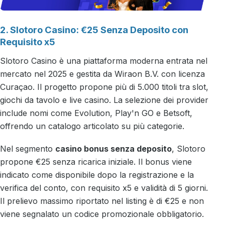
2. Slotoro Casino: €25 Senza Deposito con
Requisito x5
Slotoro Casino è una piattaforma moderna entrata nel
mercato nel 2025 e gestita da Wiraon B.V. con licenza
Curaçao. Il progetto propone più di 5.000 titoli tra slot,
giochi da tavolo e live casino. La selezione dei provider
include nomi come Evolution, Play'n GO e Betsoft,
offrendo un catalogo articolato su più categorie.
Nel segmento
casino bonus senza deposito
, Slotoro
propone €25 senza ricarica iniziale. Il bonus viene
indicato come disponibile dopo la registrazione e la
verifica del conto, con requisito x5 e validità di 5 giorni.
Il prelievo massimo riportato nel listing è di €25 e non
viene segnalato un codice promozionale obbligatorio.