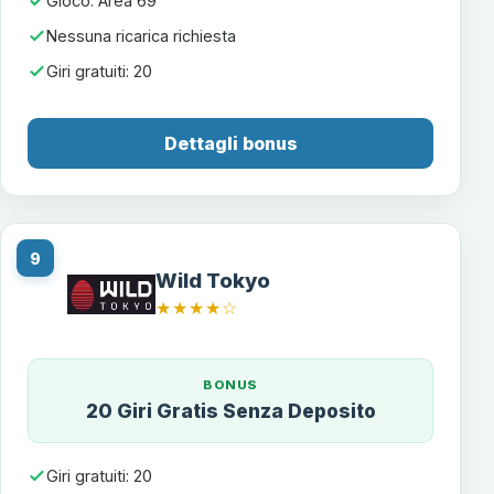
Gioco: Area 69
Nessuna ricarica richiesta
Giri gratuiti: 20
Dettagli bonus
9
Wild Tokyo
★★★★☆
BONUS
20 Giri Gratis Senza Deposito
Giri gratuiti: 20