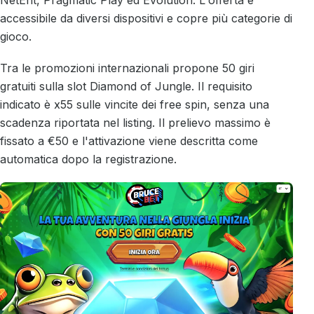
accessibile da diversi dispositivi e copre più categorie di
gioco.
Tra le promozioni internazionali propone 50 giri
gratuiti sulla slot Diamond of Jungle. Il requisito
indicato è x55 sulle vincite dei free spin, senza una
scadenza riportata nel listing. Il prelievo massimo è
fissato a €50 e l'attivazione viene descritta come
automatica dopo la registrazione.