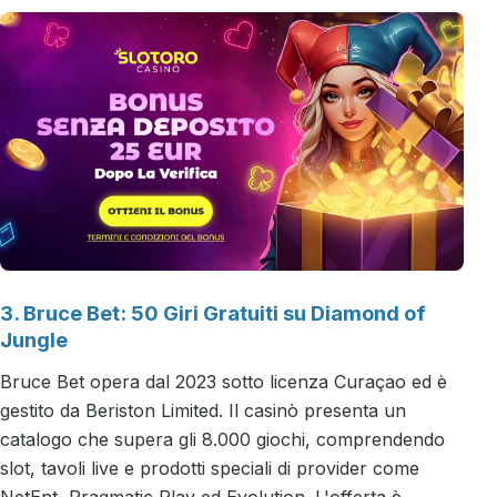
3. Bruce Bet: 50 Giri Gratuiti su Diamond of
Jungle
Bruce Bet opera dal 2023 sotto licenza Curaçao ed è
gestito da Beriston Limited. Il casinò presenta un
catalogo che supera gli 8.000 giochi, comprendendo
slot, tavoli live e prodotti speciali di provider come
NetEnt, Pragmatic Play ed Evolution. L'offerta è