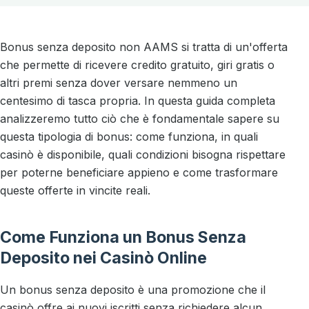
Bonus senza deposito non AAMS si tratta di un'offerta
che permette di ricevere credito gratuito, giri gratis o
altri premi senza dover versare nemmeno un
centesimo di tasca propria. In questa guida completa
analizzeremo tutto ciò che è fondamentale sapere su
questa tipologia di bonus: come funziona, in quali
casinò è disponibile, quali condizioni bisogna rispettare
per poterne beneficiare appieno e come trasformare
queste offerte in vincite reali.
Come Funziona un Bonus Senza
Deposito nei Casinò Online
Un bonus senza deposito è una promozione che il
casinò offre ai nuovi iscritti senza richiedere alcun