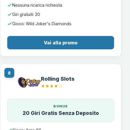
Nessuna ricarica richiesta
Giri gratuiti: 20
Gioco: Wild Joker's Diamonds
Vai alla promo
8
Rolling Slots
★★★★☆
BONUS
20 Giri Gratis Senza Deposito