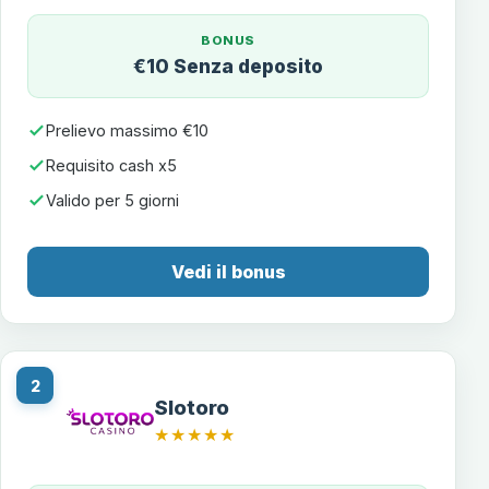
BONUS
€10 Senza deposito
Prelievo massimo €10
Requisito cash x5
Valido per 5 giorni
Vedi il bonus
2
Slotoro
★★★★★