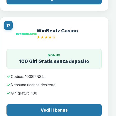
17
WinBeatz Casino
★★★★☆
BONUS
100 Giri Gratis senza deposito
Codice: 100SPINS4
Nessuna ricarica richiesta
Giri gratuiti: 100
Vedi il bonus