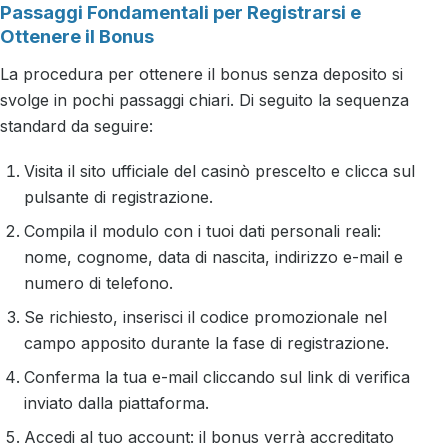
Passaggi Fondamentali per Registrarsi e
Ottenere il Bonus
La procedura per ottenere il bonus senza deposito si
svolge in pochi passaggi chiari. Di seguito la sequenza
standard da seguire:
Visita il sito ufficiale del casinò prescelto e clicca sul
pulsante di registrazione.
Compila il modulo con i tuoi dati personali reali:
nome, cognome, data di nascita, indirizzo e-mail e
numero di telefono.
Se richiesto, inserisci il codice promozionale nel
campo apposito durante la fase di registrazione.
Conferma la tua e-mail cliccando sul link di verifica
inviato dalla piattaforma.
Accedi al tuo account: il bonus verrà accreditato