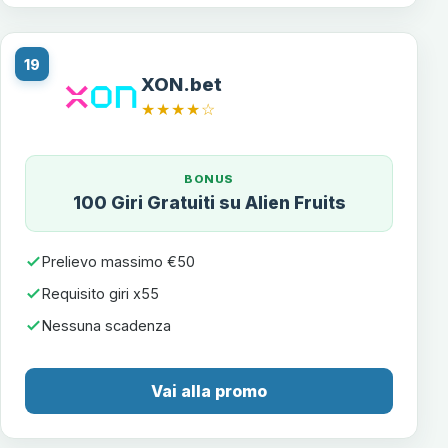
19
XON.bet
★★★★☆
BONUS
100 Giri Gratuiti su Alien Fruits
Prelievo massimo €50
Requisito giri x55
Nessuna scadenza
Vai alla promo