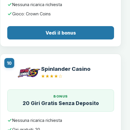
Nessuna ricarica richiesta
Gioco: Crown Coins
Vedi il bonus
10
Spinlander Casino
★★★★☆
BONUS
20 Giri Gratis Senza Deposito
Nessuna ricarica richiesta
Giri gratuiti: 20