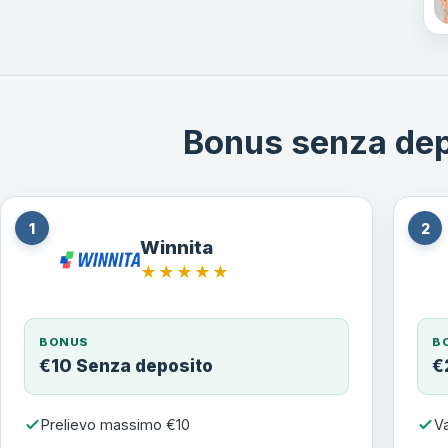
Bonus senza dep
1
2
Winnita
★★★★★
BONUS
B
€10 Senza deposito
€
Prelievo massimo €10
Va