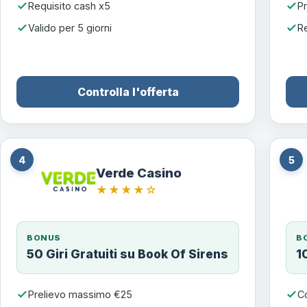
Requisito cash x5
P
Valido per 5 giorni
R
Controlla l'offerta
4
5
Verde Casino
★★★★☆
BONUS
B
50 Giri Gratuiti su Book Of Sirens
1
Prelievo massimo €25
C