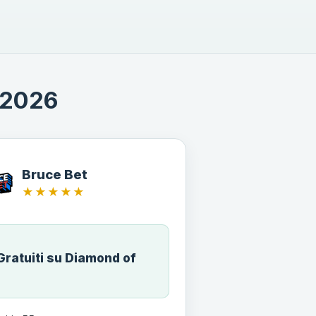
 2026
Bruce Bet
★★★★★
Gratuiti su Diamond of