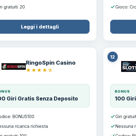
ri gratuiti: 20
Gioco: Cr
Leggi i dettagli
12
RingoSpin Casino
★★★★☆
ONUS
BONUS
00 Giri Gratis Senza Deposito
100 Gir
odice: BONUS100
Giri gratuit
ssuna ricarica richiesta
Nessuna ri
ri gratuiti: 100
Codice: 