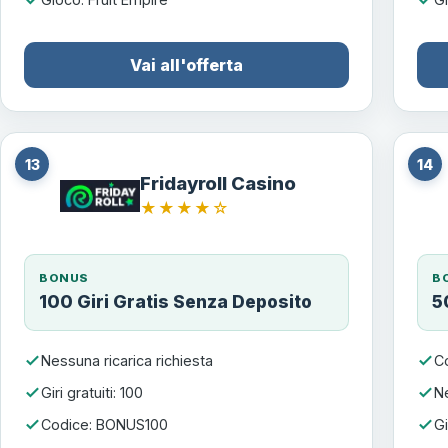
Vai all'offerta
13
14
Fridayroll Casino
★★★★☆
BONUS
B
100 Giri Gratis Senza Deposito
5
Nessuna ricarica richiesta
C
Giri gratuiti: 100
Ne
Codice: BONUS100
Gi