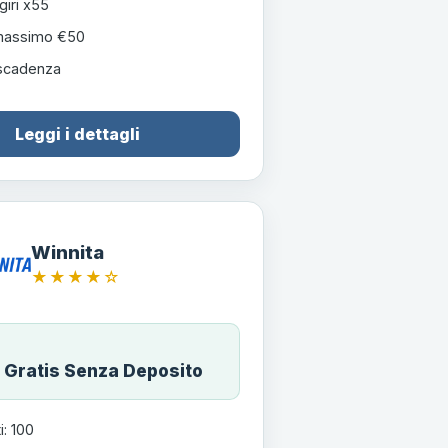
giri x55
 massimo €50
scadenza
Leggi i dettagli
Winnita
★★★★☆
i Gratis Senza Deposito
i: 100