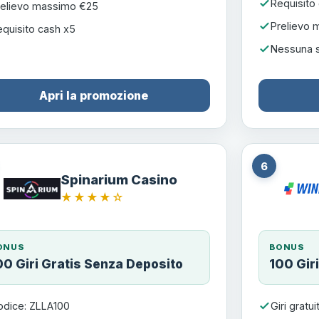
Requisito 
relievo massimo €25
Prelievo
equisito cash x5
Nessuna 
Apri la promozione
6
Spinarium Casino
★★★★☆
ONUS
BONUS
00 Giri Gratis Senza Deposito
100 Gir
odice: ZLLA100
Giri gratuit