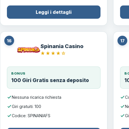
Leggi i dettagli
16
17
Spinania Casino
★★★★☆
BONUS
B
100 Giri Gratis senza deposito
1
Nessuna ricarica richiesta
C
Giri gratuiti: 100
Ne
Codice: SPINANIAFS
Gi