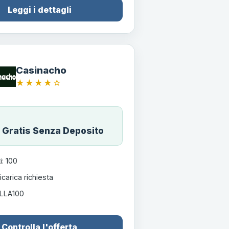
Leggi i dettagli
Casinacho
★★★★☆
i Gratis Senza Deposito
i: 100
carica richiesta
ILLA100
Controlla l'offerta