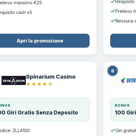
Requisito 
relievo massimo €25
Prelievo
equisito cash x5
Nessuna 
Apri la promozione
6
Spinarium Casino
★★★★☆
ONUS
BONUS
00 Giri Gratis Senza Deposito
100 Gir
odice: ZLLA100
Giri gratuit