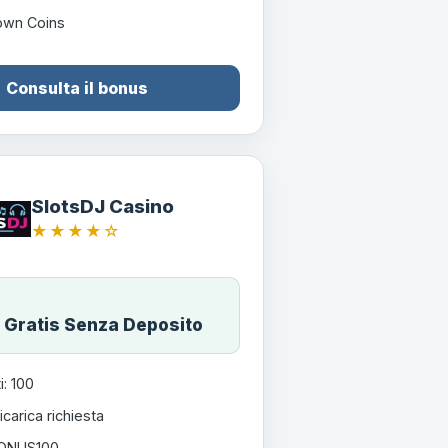
own Coins
Consulta il bonus
SlotsDJ Casino
★★★★☆
i Gratis Senza Deposito
i: 100
carica richiesta
BONUS100