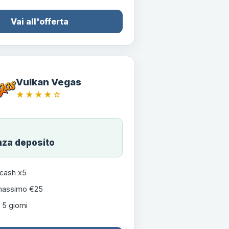
Vai all'offerta
Vulkan Vegas
★★★★☆
za deposito
 cash x5
 massimo €25
 5 giorni