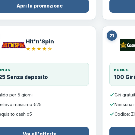
Apri la promozione
21
Hit'n'Spin
★★★★☆
ONUS
BONUS
25 Senza deposito
100 Gir
lido per 5 giorni
Giri gratuit
relievo massimo €25
Nessuna ri
equisito cash x5
Codice: Z
Vai all'offerta