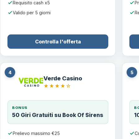
Requisito cash x5
P
Valido per 5 giorni
R
Controlla l'offerta
4
5
Verde Casino
★★★★☆
BONUS
B
50 Giri Gratuiti su Book Of Sirens
1
Prelievo massimo €25
C