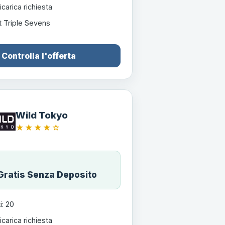
carica richiesta
t Triple Sevens
Controlla l'offerta
Wild Tokyo
★★★★☆
 Gratis Senza Deposito
i: 20
carica richiesta