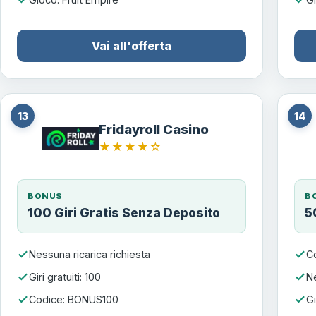
Vai all'offerta
13
14
Fridayroll Casino
★★★★☆
BONUS
B
100 Giri Gratis Senza Deposito
5
Nessuna ricarica richiesta
C
Giri gratuiti: 100
Ne
Codice: BONUS100
Gi