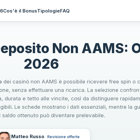
26
Cos'è il Bonus
Tipologie
FAQ
eposito Non AAMS: O
2026
o
dei casinò non AAMS è possibile ricevere free spin o c
one, senza effettuare una ricarica. La selezione confron
ata, durata e tetto alle vincite, così da distinguere rapida
gibili. Le schede mostrano i dati essenziali, mentre la g
l saldo ottenuto può diventare prelevabile.
Matteo Russo
Revisione offerte