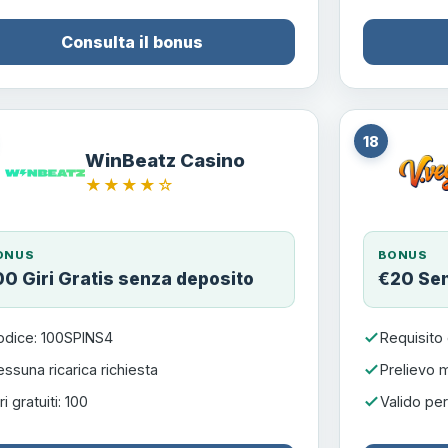
Consulta il bonus
18
WinBeatz Casino
★★★★☆
ONUS
BONUS
00 Giri Gratis senza deposito
€20 Sen
odice: 100SPINS4
Requisito
ssuna ricarica richiesta
Prelievo
ri gratuiti: 100
Valido per