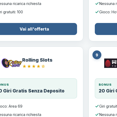
ssuna ricarica richiesta
Nessuna ri
ri gratuiti: 100
Gioco: Ho
Vai all'offerta
9
Rolling Slots
★★★★☆
ONUS
BONUS
0 Giri Gratis Senza Deposito
20 Giri
ioco: Area 69
Giri gratuit
ssuna ricarica richiesta
Nessuna ri