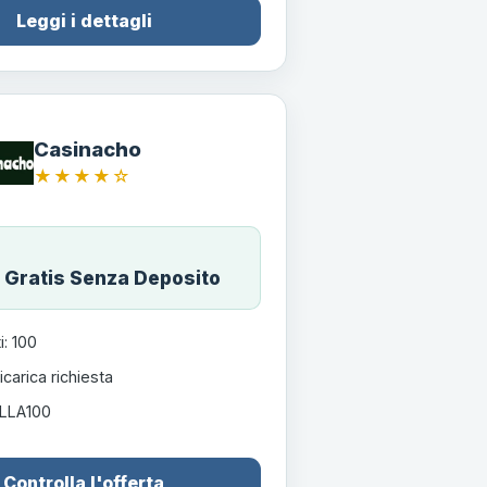
Leggi i dettagli
Casinacho
★★★★☆
i Gratis Senza Deposito
i: 100
carica richiesta
ILLA100
Controlla l'offerta