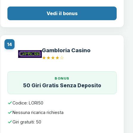
Vedi il bonus
14
Gambloria Casino
★★★★☆
BONUS
50 Giri Gratis Senza Deposito
Codice: LORI50
Nessuna ricarica richiesta
Giri gratuiti: 50