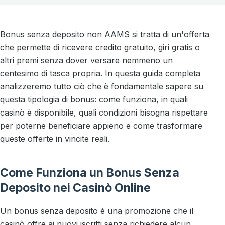
Bonus senza deposito non AAMS si tratta di un'offerta
che permette di ricevere credito gratuito, giri gratis o
altri premi senza dover versare nemmeno un
centesimo di tasca propria. In questa guida completa
analizzeremo tutto ciò che è fondamentale sapere su
questa tipologia di bonus: come funziona, in quali
casinò è disponibile, quali condizioni bisogna rispettare
per poterne beneficiare appieno e come trasformare
queste offerte in vincite reali.
Come Funziona un Bonus Senza
Deposito nei Casinò Online
Un bonus senza deposito è una promozione che il
casinò offre ai nuovi iscritti senza richiedere alcun