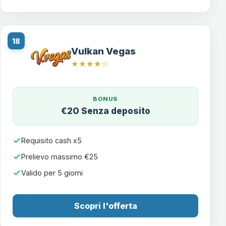
18
Vulkan Vegas
★★★★☆
BONUS
€20 Senza deposito
Requisito cash x5
Prelievo massimo €25
Valido per 5 giorni
Scopri l'offerta