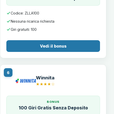
Codice: ZLLA100
Nessuna ricarica richiesta
Giri gratuiti: 100
Vedi il bonus
6
Winnita
★★★★☆
BONUS
100 Giri Gratis Senza Deposito