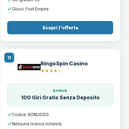
Gioco: Fruit Empire
Scopri l'offerta
11
RingoSpin Casino
★★★★☆
BONUS
100 Giri Gratis Senza Deposito
Codice: BONUS100
Nessuna ricarica richiesta