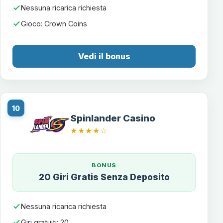
Nessuna ricarica richiesta
Gioco: Crown Coins
Vedi il bonus
10
Spinlander Casino
★★★★☆
BONUS
20 Giri Gratis Senza Deposito
Nessuna ricarica richiesta
Giri gratuiti: 20