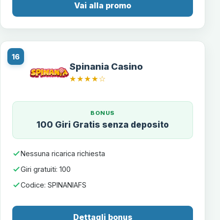
Vai alla promo
16
Spinania Casino
★★★★☆
BONUS
100 Giri Gratis senza deposito
Nessuna ricarica richiesta
Giri gratuiti: 100
Codice: SPINANIAFS
Dettagli bonus