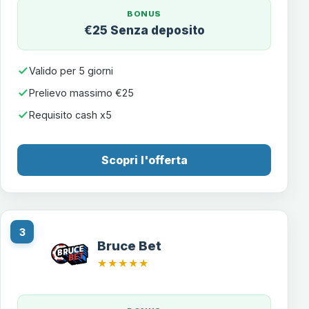
BONUS
€25 Senza deposito
Valido per 5 giorni
Prelievo massimo €25
Requisito cash x5
Scopri l'offerta
3
Bruce Bet
★★★★★