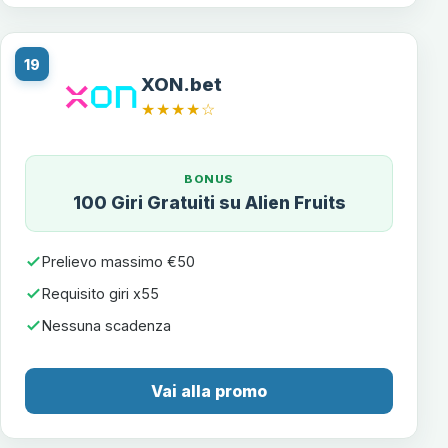
19
XON.bet
★★★★☆
BONUS
100 Giri Gratuiti su Alien Fruits
Prelievo massimo €50
Requisito giri x55
Nessuna scadenza
Vai alla promo