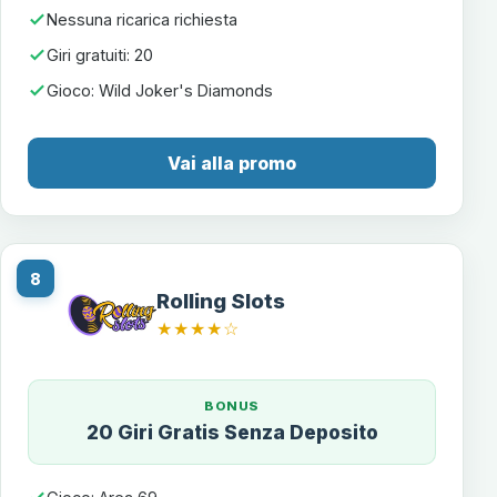
Nessuna ricarica richiesta
Giri gratuiti: 20
Gioco: Wild Joker's Diamonds
Vai alla promo
8
Rolling Slots
★★★★☆
BONUS
20 Giri Gratis Senza Deposito