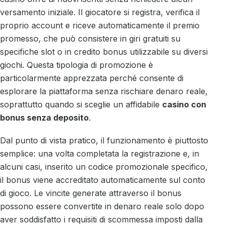
versamento iniziale. Il giocatore si registra, verifica il
proprio account e riceve automaticamente il premio
promesso, che può consistere in giri gratuiti su
specifiche slot o in credito bonus utilizzabile su diversi
giochi. Questa tipologia di promozione è
particolarmente apprezzata perché consente di
esplorare la piattaforma senza rischiare denaro reale,
soprattutto quando si sceglie un affidabile
casino con
bonus senza deposito
.
Dal punto di vista pratico, il funzionamento è piuttosto
semplice: una volta completata la registrazione e, in
alcuni casi, inserito un codice promozionale specifico,
il bonus viene accreditato automaticamente sul conto
di gioco. Le vincite generate attraverso il bonus
possono essere convertite in denaro reale solo dopo
aver soddisfatto i requisiti di scommessa imposti dalla