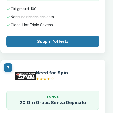
Giri gratuiti: 100
Nessuna ricarica richiesta
Gioco: Hot Triple Sevens
Scopri l'offerta
7
Need for Spin
★★★★☆
BONUS
20 Giri Gratis Senza Deposito