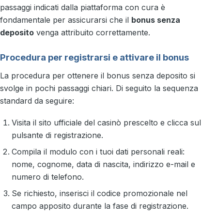
passaggi indicati dalla piattaforma con cura è
fondamentale per assicurarsi che il
bonus senza
deposito
venga attribuito correttamente.
Procedura per registrarsi e attivare il bonus
La procedura per ottenere il bonus senza deposito si
svolge in pochi passaggi chiari. Di seguito la sequenza
standard da seguire:
Visita il sito ufficiale del casinò prescelto e clicca sul
pulsante di registrazione.
Compila il modulo con i tuoi dati personali reali:
nome, cognome, data di nascita, indirizzo e-mail e
numero di telefono.
Se richiesto, inserisci il codice promozionale nel
campo apposito durante la fase di registrazione.