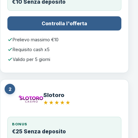
€10 Senza deposito
Controlla l'offerta
Prelievo massimo €10
Requisito cash x5
Valido per 5 giorni
2
Slotoro
★★★★★
BONUS
€25 Senza deposito