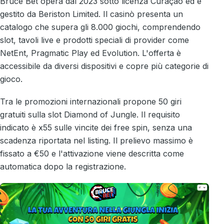
Bruce Bet opera dal 2023 sotto licenza Curaçao ed è
gestito da Beriston Limited. Il casinò presenta un
catalogo che supera gli 8.000 giochi, comprendendo
slot, tavoli live e prodotti speciali di provider come
NetEnt, Pragmatic Play ed Evolution. L'offerta è
accessibile da diversi dispositivi e copre più categorie di
gioco.
Tra le promozioni internazionali propone 50 giri
gratuiti sulla slot Diamond of Jungle. Il requisito
indicato è x55 sulle vincite dei free spin, senza una
scadenza riportata nel listing. Il prelievo massimo è
fissato a €50 e l'attivazione viene descritta come
automatica dopo la registrazione.