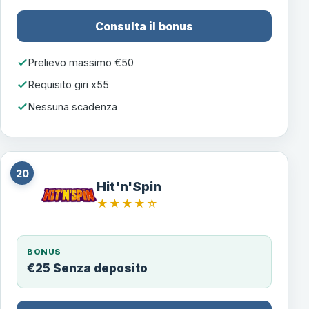
Consulta il bonus
Prelievo massimo €50
Requisito giri x55
Nessuna scadenza
20
Hit'n'Spin
★★★★☆
BONUS
€25 Senza deposito