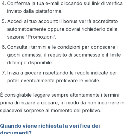
Conferma la tua e-mail cliccando sul link di verifica
inviato dalla piattaforma.
Accedi al tuo account: il bonus verrà accreditato
automaticamente oppure dovrai richiederlo dalla
sezione 'Promozioni'.
Consulta i termini e le condizioni per conoscere i
giochi ammessi, il requisito di scommessa e il limite
di tempo disponibile.
Inizia a giocare rispettando le regole indicate per
poter eventualmente prelevare le vincite.
È consigliabile leggere sempre attentamente i termini
prima di iniziare a giocare, in modo da non incorrere in
spiacevoli sorprese al momento del prelievo.
Quando viene richiesta la verifica dei
documenti?