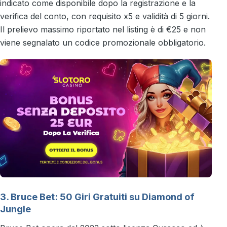
indicato come disponibile dopo la registrazione e la
verifica del conto, con requisito x5 e validità di 5 giorni.
Il prelievo massimo riportato nel listing è di €25 e non
viene segnalato un codice promozionale obbligatorio.
3. Bruce Bet: 50 Giri Gratuiti su Diamond of
Jungle