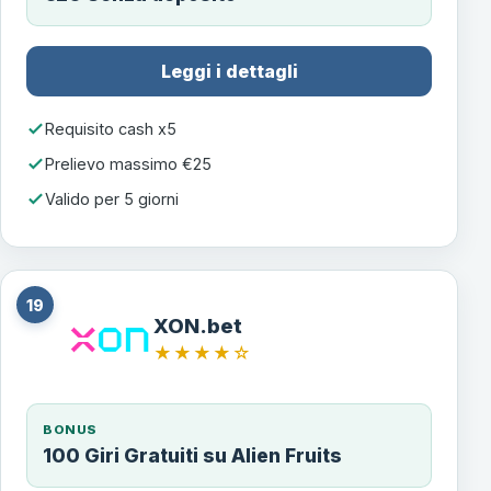
Leggi i dettagli
Requisito cash x5
Prelievo massimo €25
Valido per 5 giorni
19
XON.bet
★★★★☆
BONUS
100 Giri Gratuiti su Alien Fruits