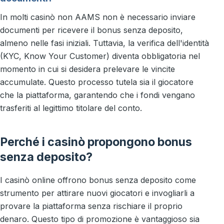
In molti casinò non AAMS non è necessario inviare
documenti per ricevere il bonus senza deposito,
almeno nelle fasi iniziali. Tuttavia, la verifica dell'identità
(KYC, Know Your Customer) diventa obbligatoria nel
momento in cui si desidera prelevare le vincite
accumulate. Questo processo tutela sia il giocatore
che la piattaforma, garantendo che i fondi vengano
trasferiti al legittimo titolare del conto.
Perché i casinò propongono bonus
senza deposito?
I casinò online offrono bonus senza deposito come
strumento per attirare nuovi giocatori e invogliarli a
provare la piattaforma senza rischiare il proprio
denaro. Questo tipo di promozione è vantaggioso sia