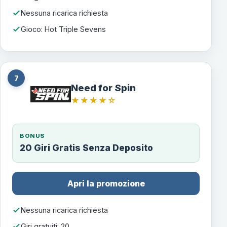
Nessuna ricarica richiesta
Gioco: Hot Triple Sevens
7
Need for Spin
★★★★☆
BONUS
20 Giri Gratis Senza Deposito
Apri la promozione
Nessuna ricarica richiesta
Giri gratuiti: 20