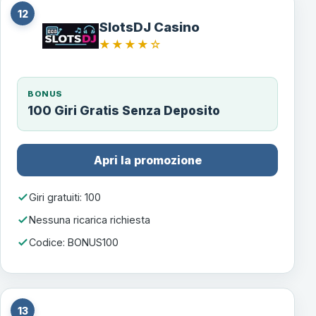
12
SlotsDJ Casino
★★★★☆
BONUS
100 Giri Gratis Senza Deposito
Apri la promozione
Giri gratuiti: 100
Nessuna ricarica richiesta
Codice: BONUS100
13