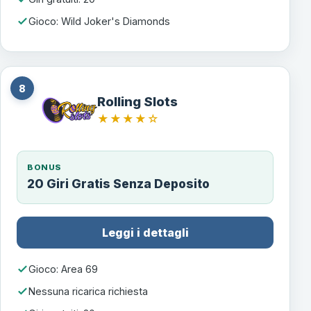
Gioco: Wild Joker's Diamonds
8
Rolling Slots
★★★★☆
BONUS
20 Giri Gratis Senza Deposito
Leggi i dettagli
Gioco: Area 69
Nessuna ricarica richiesta