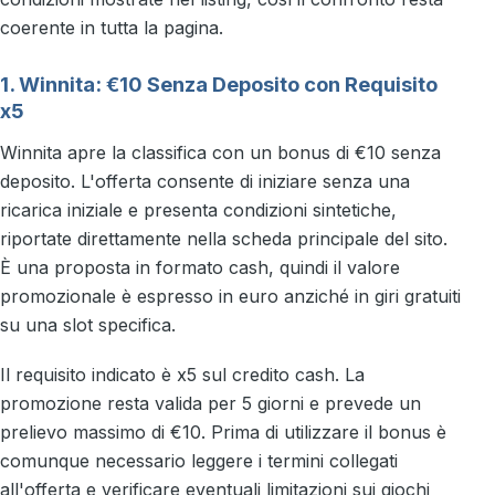
coerente in tutta la pagina.
1. Winnita: €10 Senza Deposito con Requisito
x5
Winnita apre la classifica con un bonus di €10 senza
deposito. L'offerta consente di iniziare senza una
ricarica iniziale e presenta condizioni sintetiche,
riportate direttamente nella scheda principale del sito.
È una proposta in formato cash, quindi il valore
promozionale è espresso in euro anziché in giri gratuiti
su una slot specifica.
Il requisito indicato è x5 sul credito cash. La
promozione resta valida per 5 giorni e prevede un
prelievo massimo di €10. Prima di utilizzare il bonus è
comunque necessario leggere i termini collegati
all'offerta e verificare eventuali limitazioni sui giochi