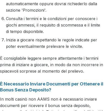
automaticamente oppure dovrai richiederlo dalla
sezione 'Promozioni'.
Consulta i termini e le condizioni per conoscere i
giochi ammessi, il requisito di scommessa e il limite
di tempo disponibile.
Inizia a giocare rispettando le regole indicate per
poter eventualmente prelevare le vincite.
È consigliabile leggere sempre attentamente i termini
prima di iniziare a giocare, in modo da non incorrere in
spiacevoli sorprese al momento del prelievo.
È Necessario Inviare Documenti per Ottenere il
Bonus Senza Deposito?
In molti casinò non AAMS non è necessario inviare
documenti per ricevere il bonus senza deposito,