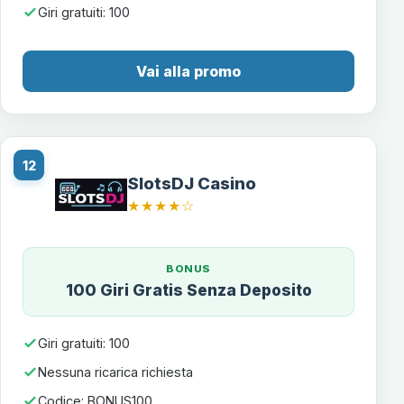
Giri gratuiti: 100
Vai alla promo
12
SlotsDJ Casino
★★★★☆
BONUS
100 Giri Gratis Senza Deposito
Giri gratuiti: 100
Nessuna ricarica richiesta
Codice: BONUS100