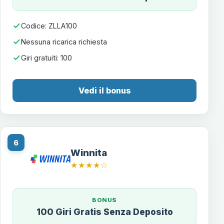
Codice: ZLLA100
Nessuna ricarica richiesta
Giri gratuiti: 100
Vedi il bonus
6
Winnita
★★★★☆
BONUS
100 Giri Gratis Senza Deposito