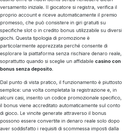
versamento iniziale. Il giocatore si registra, verifica il
proprio account e riceve automaticamente il premio
promesso, che può consistere in giri gratuiti su
specifiche slot o in credito bonus utilizzabile su diversi
giochi. Questa tipologia di promozione è
particolarmente apprezzata perché consente di
esplorare la piattaforma senza rischiare denaro reale,
soprattutto quando si sceglie un affidabile
casino con
bonus senza deposito
.
Dal punto di vista pratico, il funzionamento è piuttosto
semplice: una volta completata la registrazione e, in
alcuni casi, inserito un codice promozionale specifico,
il bonus viene accreditato automaticamente sul conto
di gioco. Le vincite generate attraverso il bonus
possono essere convertite in denaro reale solo dopo
aver soddisfatto i requisiti di scommessa imposti dalla