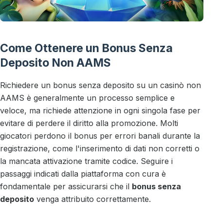
Come Ottenere un Bonus Senza
Deposito Non AAMS
Richiedere un bonus senza deposito su un casinò non
AAMS è generalmente un processo semplice e
veloce, ma richiede attenzione in ogni singola fase per
evitare di perdere il diritto alla promozione. Molti
giocatori perdono il bonus per errori banali durante la
registrazione, come l'inserimento di dati non corretti o
la mancata attivazione tramite codice. Seguire i
passaggi indicati dalla piattaforma con cura è
fondamentale per assicurarsi che il
bonus senza
deposito
venga attribuito correttamente.