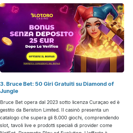
3. Bruce Bet: 50 Giri Gratuiti su Diamond of
Jungle
Bruce Bet opera dal 2023 sotto licenza Curaçao ed è
gestito da Beriston Limited. Il casinò presenta un
catalogo che supera gli 8.000 giochi, comprendendo
slot, tavoli live e prodotti speciali di provider come
NetEnt, Pragmatic Play ed Evolution. L'offerta è