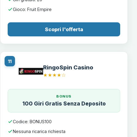
Gioco: Fruit Empire
Scopri l'offerta
11
RingoSpin Casino
★★★★☆
BONUS
100 Giri Gratis Senza Deposito
Codice: BONUS100
Nessuna ricarica richiesta