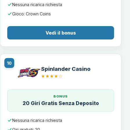
Nessuna ricarica richiesta
Gioco: Crown Coins
Vedi il bonus
10
Spinlander Casino
★★★★☆
BONUS
20 Giri Gratis Senza Deposito
Nessuna ricarica richiesta
Giri gratuiti: 20