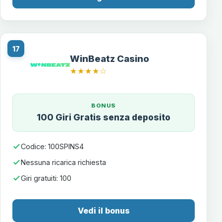
17
WinBeatz Casino
★★★★☆
BONUS
100 Giri Gratis senza deposito
Codice: 100SPINS4
Nessuna ricarica richiesta
Giri gratuiti: 100
Vedi il bonus