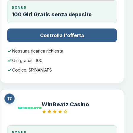
BONUS
100 Giri Gratis senza deposito
Controlla l'offerta
Nessuna ricarica richiesta
Giri gratuiti: 100
Codice: SPINANIAFS
17
WinBeatz Casino
★★★★☆
BONUS