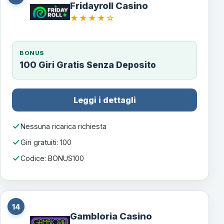
Fridayroll Casino
★★★★☆
BONUS
100 Giri Gratis Senza Deposito
Leggi i dettagli
Nessuna ricarica richiesta
Giri gratuiti: 100
Codice: BONUS100
14
Gambloria Casino