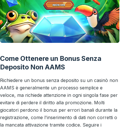
Come Ottenere un Bonus Senza
Deposito Non AAMS
Richiedere un bonus senza deposito su un casinò non
AAMS è generalmente un processo semplice e
veloce, ma richiede attenzione in ogni singola fase per
evitare di perdere il diritto alla promozione. Molti
giocatori perdono il bonus per errori banali durante la
registrazione, come l'inserimento di dati non corretti o
la mancata attivazione tramite codice. Seguire i