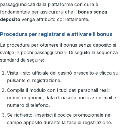
passaggi indicati dalla piattaforma con cura è
fondamentale per assicurarsi che il
bonus senza
deposito
venga attribuito correttamente.
Procedura per registrarsi e attivare il bonus
La procedura per ottenere il bonus senza deposito si
svolge in pochi passaggi chiari. Di seguito la sequenza
standard da seguire:
Visita il sito ufficiale del casinò prescelto e clicca sul
pulsante di registrazione.
Compila il modulo con i tuoi dati personali reali:
nome, cognome, data di nascita, indirizzo e-mail e
numero di telefono.
Se richiesto, inserisci il codice promozionale nel
campo apposito durante la fase di registrazione.