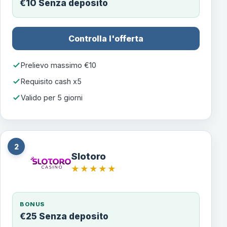
€10 Senza deposito
Controlla l'offerta
Prelievo massimo €10
Requisito cash x5
Valido per 5 giorni
2
Slotoro
★★★★★
BONUS
€25 Senza deposito