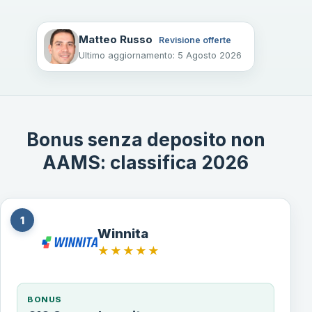
Matteo Russo
Revisione offerte
Ultimo aggiornamento: 5 Agosto 2026
Bonus senza deposito non
AAMS: classifica 2026
1
Winnita
★★★★★
BONUS