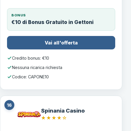
BONUS
€10 di Bonus Gratuito in Gettoni
Vai all'offerta
Credito bonus: €10
Nessuna ricarica richiesta
Codice: CAPONE10
16
Spinania Casino
★★★★☆