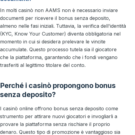
In molti casinò non AAMS non è necessario inviare
documenti per ricevere il bonus senza deposito,
almeno nelle fasi iniziali. Tuttavia, la verifica dell'identità
(KYC, Know Your Customer) diventa obbligatoria nel
momento in cui si desidera prelevare le vincite
accumulate. Questo processo tutela sia il giocatore
che la piattaforma, garantendo che i fondi vengano
trasferiti al legittimo titolare del conto.
Perché i casinò propongono bonus
senza deposito?
I casinò online offrono bonus senza deposito come
strumento per attirare nuovi giocatori e invogliarli a
provare la piattaforma senza rischiare il proprio
denaro. Questo tipo di promozione è vantaggioso sia