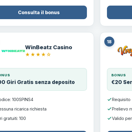
Consulta il bonus
18
WinBeatz Casino
★★★★☆
ONUS
BONUS
00 Giri Gratis senza deposito
€20 Sen
odice: 100SPINS4
Requisito
ssuna ricarica richiesta
Prelievo
ri gratuiti: 100
Valido per