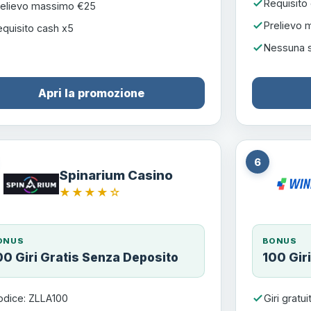
Requisito 
relievo massimo €25
Prelievo
equisito cash x5
Nessuna 
Apri la promozione
6
Spinarium Casino
★★★★☆
ONUS
BONUS
00 Giri Gratis Senza Deposito
100 Gir
odice: ZLLA100
Giri gratuit