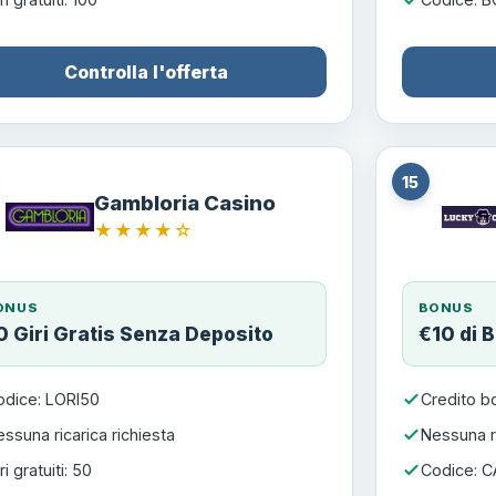
Controlla l'offerta
15
Gambloria Casino
★★★★☆
ONUS
BONUS
0 Giri Gratis Senza Deposito
€10 di B
odice: LORI50
Credito b
ssuna ricarica richiesta
Nessuna ri
ri gratuiti: 50
Codice: 