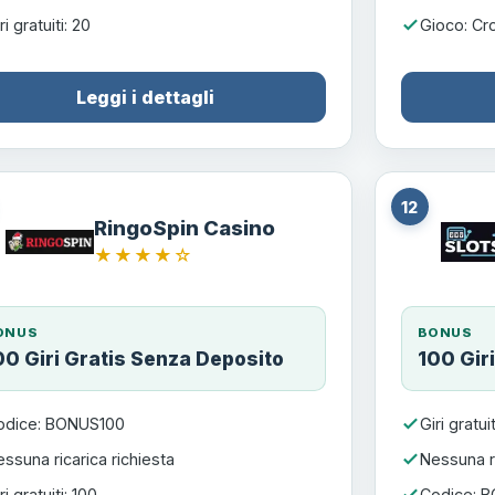
ri gratuiti: 20
Gioco: Cr
Leggi i dettagli
12
RingoSpin Casino
★★★★☆
ONUS
BONUS
00 Giri Gratis Senza Deposito
100 Gir
odice: BONUS100
Giri gratuit
ssuna ricarica richiesta
Nessuna ri
ri gratuiti: 100
Codice: 