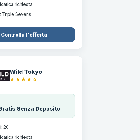
carica richiesta
t Triple Sevens
Controlla l'offerta
Wild Tokyo
★★★★☆
 Gratis Senza Deposito
i: 20
carica richiesta