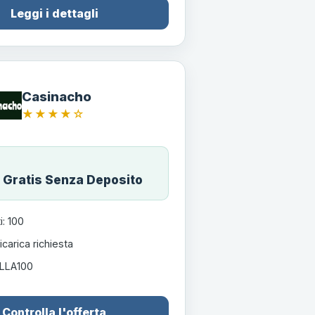
Leggi i dettagli
Casinacho
★★★★☆
i Gratis Senza Deposito
i: 100
carica richiesta
ILLA100
Controlla l'offerta