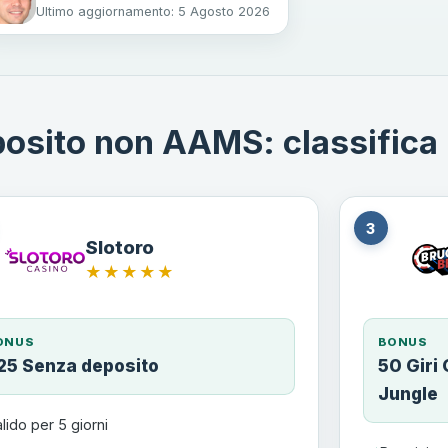
Ultimo aggiornamento: 5 Agosto 2026
osito non AAMS: classifica
3
Slotoro
★★★★★
ONUS
BONUS
25 Senza deposito
50 Giri 
Jungle
lido per 5 giorni