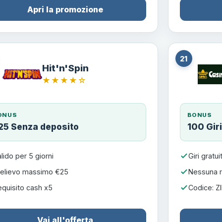
Apri la promozione
21
Hit'n'Spin
★★★★☆
ONUS
BONUS
25 Senza deposito
100 Gir
lido per 5 giorni
Giri gratuit
relievo massimo €25
Nessuna ri
equisito cash x5
Codice: Z
Vai all'offerta