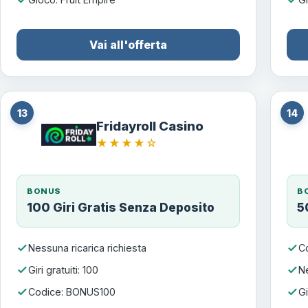
Vai all'offerta
13
14
Fridayroll Casino
★★★★☆
BONUS
B
100 Giri Gratis Senza Deposito
5
Nessuna ricarica richiesta
C
Giri gratuiti: 100
Ne
Codice: BONUS100
Gi