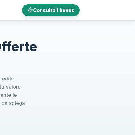
Consulta i bonus
fferte
redito
ta valore
mente le
uida spiega