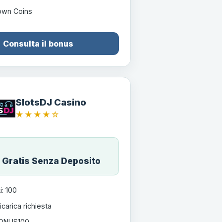
own Coins
Consulta il bonus
SlotsDJ Casino
★★★★☆
i Gratis Senza Deposito
i: 100
carica richiesta
BONUS100