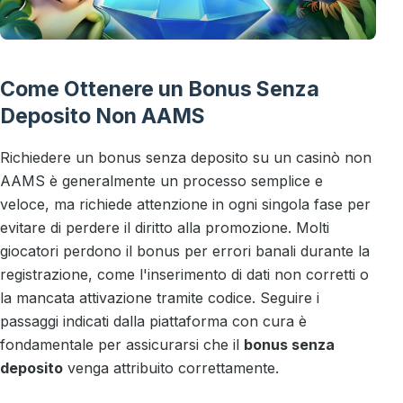
Come Ottenere un Bonus Senza
Deposito Non AAMS
Richiedere un bonus senza deposito su un casinò non
AAMS è generalmente un processo semplice e
veloce, ma richiede attenzione in ogni singola fase per
evitare di perdere il diritto alla promozione. Molti
giocatori perdono il bonus per errori banali durante la
registrazione, come l'inserimento di dati non corretti o
la mancata attivazione tramite codice. Seguire i
passaggi indicati dalla piattaforma con cura è
fondamentale per assicurarsi che il
bonus senza
deposito
venga attribuito correttamente.