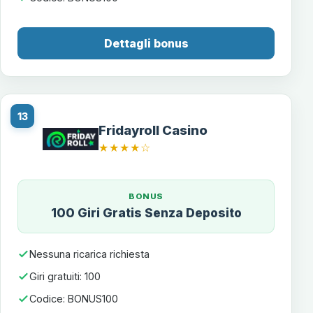
Dettagli bonus
13
Fridayroll Casino
★★★★☆
BONUS
100 Giri Gratis Senza Deposito
Nessuna ricarica richiesta
Giri gratuiti: 100
Codice: BONUS100