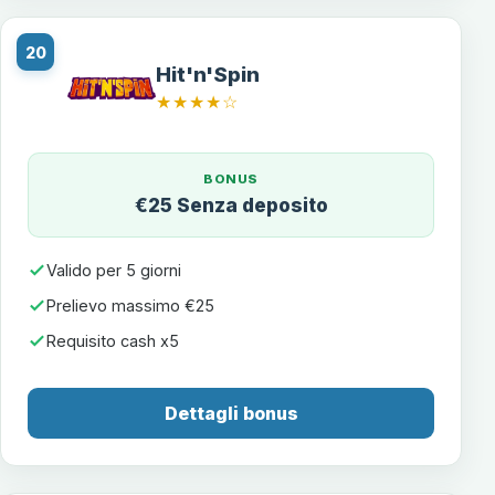
20
Hit'n'Spin
★★★★☆
BONUS
€25 Senza deposito
Valido per 5 giorni
Prelievo massimo €25
Requisito cash x5
Dettagli bonus