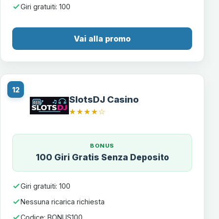
Giri gratuiti: 100
Vai alla promo
12
SlotsDJ Casino
★★★★☆
BONUS
100 Giri Gratis Senza Deposito
Giri gratuiti: 100
Nessuna ricarica richiesta
Codice: BONUS100