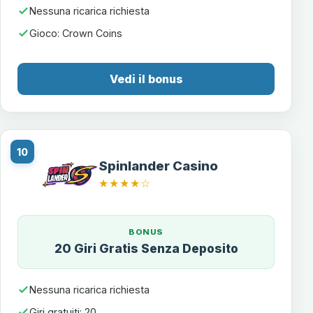
Nessuna ricarica richiesta
Gioco: Crown Coins
Vedi il bonus
10
Spinlander Casino
★★★★☆
BONUS
20 Giri Gratis Senza Deposito
Nessuna ricarica richiesta
Giri gratuiti: 20