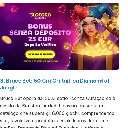
3. Bruce Bet: 50 Giri Gratuiti su Diamond of
Jungle
Bruce Bet opera dal 2023 sotto licenza Curaçao ed è
gestito da Beriston Limited. Il casinò presenta un
catalogo che supera gli 8.000 giochi, comprendendo
slot, tavoli live e prodotti speciali di provider come
NetEnt, Pragmatic Play ed Evolution. L'offerta è