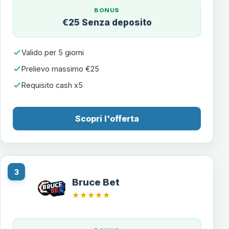
BONUS
€25 Senza deposito
Valido per 5 giorni
Prelievo massimo €25
Requisito cash x5
Scopri l'offerta
3
Bruce Bet
★★★★★