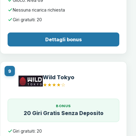
Gioco: Area 69
Nessuna ricarica richiesta
Giri gratuiti: 20
Dettagli bonus
9
Wild Tokyo
★★★★☆
BONUS
20 Giri Gratis Senza Deposito
Giri gratuiti: 20