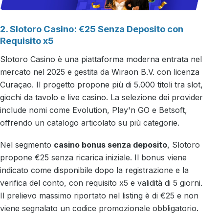
2. Slotoro Casino: €25 Senza Deposito con
Requisito x5
Slotoro Casino è una piattaforma moderna entrata nel
mercato nel 2025 e gestita da Wiraon B.V. con licenza
Curaçao. Il progetto propone più di 5.000 titoli tra slot,
giochi da tavolo e live casino. La selezione dei provider
include nomi come Evolution, Play'n GO e Betsoft,
offrendo un catalogo articolato su più categorie.
Nel segmento
casino bonus senza deposito
, Slotoro
propone €25 senza ricarica iniziale. Il bonus viene
indicato come disponibile dopo la registrazione e la
verifica del conto, con requisito x5 e validità di 5 giorni.
Il prelievo massimo riportato nel listing è di €25 e non
viene segnalato un codice promozionale obbligatorio.