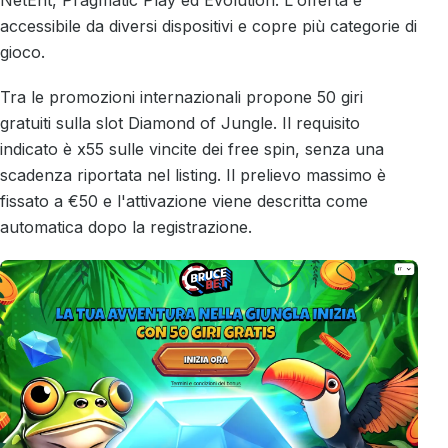
accessibile da diversi dispositivi e copre più categorie di
gioco.
Tra le promozioni internazionali propone 50 giri
gratuiti sulla slot Diamond of Jungle. Il requisito
indicato è x55 sulle vincite dei free spin, senza una
scadenza riportata nel listing. Il prelievo massimo è
fissato a €50 e l'attivazione viene descritta come
automatica dopo la registrazione.