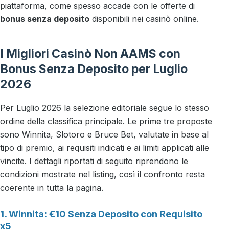
piattaforma, come spesso accade con le offerte di
bonus senza deposito
disponibili nei casinò online.
I Migliori Casinò Non AAMS con
Bonus Senza Deposito per Luglio
2026
Per Luglio 2026 la selezione editoriale segue lo stesso
ordine della classifica principale. Le prime tre proposte
sono Winnita, Slotoro e Bruce Bet, valutate in base al
tipo di premio, ai requisiti indicati e ai limiti applicati alle
vincite. I dettagli riportati di seguito riprendono le
condizioni mostrate nel listing, così il confronto resta
coerente in tutta la pagina.
1. Winnita: €10 Senza Deposito con Requisito
x5