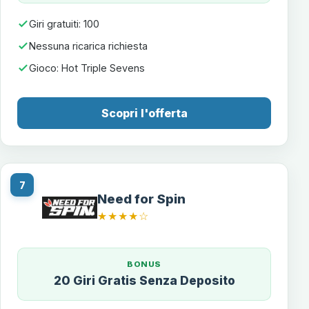
Giri gratuiti: 100
Nessuna ricarica richiesta
Gioco: Hot Triple Sevens
Scopri l'offerta
7
Need for Spin
★★★★☆
BONUS
20 Giri Gratis Senza Deposito