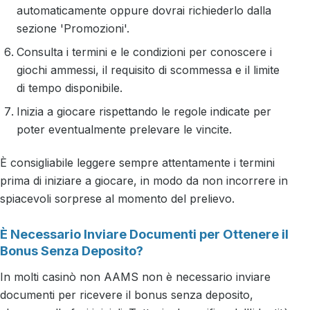
automaticamente oppure dovrai richiederlo dalla
sezione 'Promozioni'.
Consulta i termini e le condizioni per conoscere i
giochi ammessi, il requisito di scommessa e il limite
di tempo disponibile.
Inizia a giocare rispettando le regole indicate per
poter eventualmente prelevare le vincite.
È consigliabile leggere sempre attentamente i termini
prima di iniziare a giocare, in modo da non incorrere in
spiacevoli sorprese al momento del prelievo.
È Necessario Inviare Documenti per Ottenere il
Bonus Senza Deposito?
In molti casinò non AAMS non è necessario inviare
documenti per ricevere il bonus senza deposito,