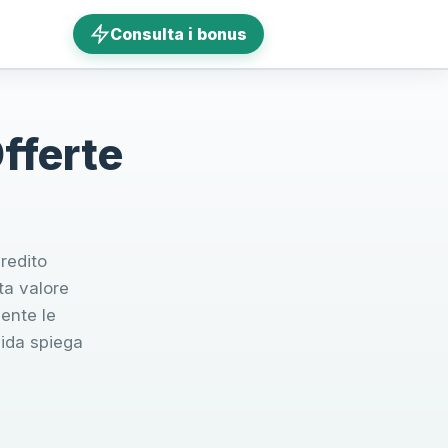
Consulta i bonus
fferte
redito
ta valore
mente le
uida spiega