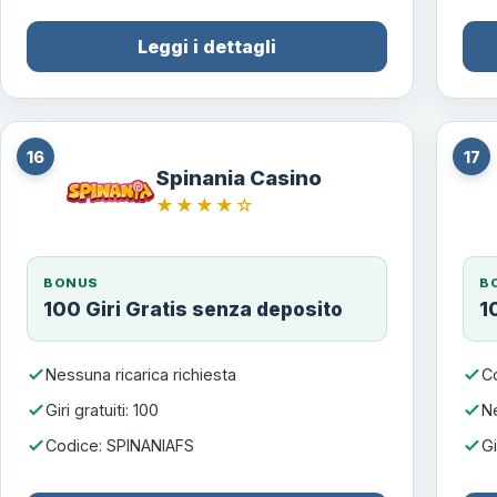
Leggi i dettagli
16
17
Spinania Casino
★★★★☆
BONUS
B
100 Giri Gratis senza deposito
1
Nessuna ricarica richiesta
C
Giri gratuiti: 100
Ne
Codice: SPINANIAFS
Gi