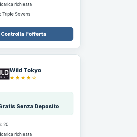
carica richiesta
t Triple Sevens
Controlla l'offerta
Wild Tokyo
★★★★☆
 Gratis Senza Deposito
i: 20
carica richiesta