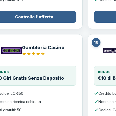
Controlla l'offerta
15
Gambloria Casino
★★★★☆
ONUS
BONUS
0 Giri Gratis Senza Deposito
€10 di B
odice: LORI50
Credito b
ssuna ricarica richiesta
Nessuna ri
ri gratuiti: 50
Codice: 