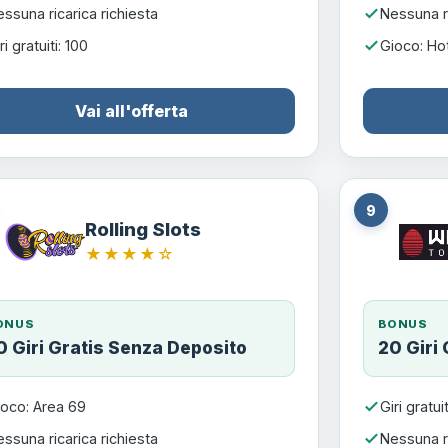
ssuna ricarica richiesta
Nessuna ri
ri gratuiti: 100
Gioco: Ho
Vai all'offerta
9
Rolling Slots
★★★★☆
ONUS
BONUS
0 Giri Gratis Senza Deposito
20 Giri
ioco: Area 69
Giri gratuit
ssuna ricarica richiesta
Nessuna ri