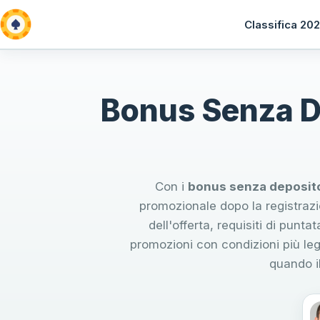
Classifica 20
Bonus Senza D
Con i
bonus senza deposit
promozionale dopo la registrazi
dell'offerta, requisiti di punt
promozioni con condizioni più leg
quando i