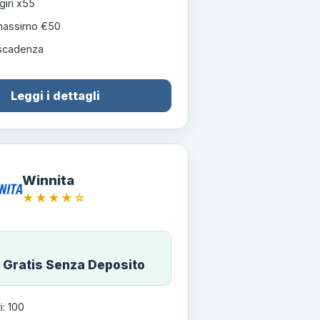
giri x55
 massimo €50
scadenza
Leggi i dettagli
Winnita
★★★★☆
i Gratis Senza Deposito
i: 100