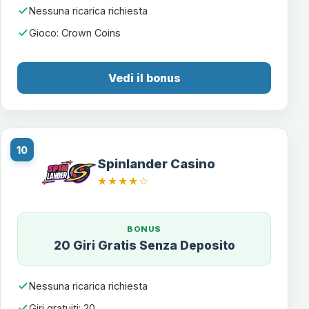
Nessuna ricarica richiesta
Gioco: Crown Coins
Vedi il bonus
10
Spinlander Casino
★★★★☆
BONUS
20 Giri Gratis Senza Deposito
Nessuna ricarica richiesta
Giri gratuiti: 20