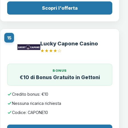
Scopri l'offerta
15
Lucky Capone Casino
★★★★☆
BONUS
€10 di Bonus Gratuito in Gettoni
Credito bonus: €10
Nessuna ricarica richiesta
Codice: CAPONE10