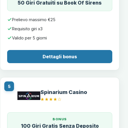
50 Giri Gratuiti su Book Of Sirens
Prelievo massimo €25
Requisito giri x3
Valido per 5 giorni
Dettagli bonus
5
Spinarium Casino
★★★★☆
BONUS
100 Giri Gratis Senza Deposito