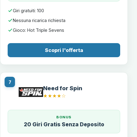
Giri gratuiti: 100
Nessuna ricarica richiesta
Gioco: Hot Triple Sevens
Scopri l'offerta
7
Need for Spin
★★★★☆
BONUS
20 Giri Gratis Senza Deposito