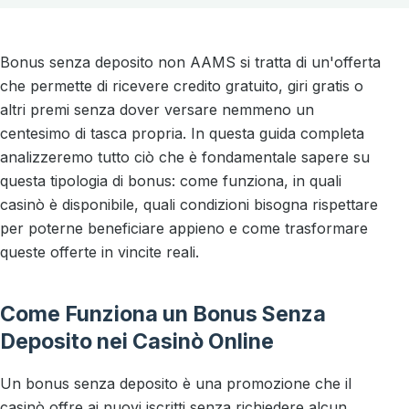
Bonus senza deposito non AAMS si tratta di un'offerta
che permette di ricevere credito gratuito, giri gratis o
altri premi senza dover versare nemmeno un
centesimo di tasca propria. In questa guida completa
analizzeremo tutto ciò che è fondamentale sapere su
questa tipologia di bonus: come funziona, in quali
casinò è disponibile, quali condizioni bisogna rispettare
per poterne beneficiare appieno e come trasformare
queste offerte in vincite reali.
Come Funziona un Bonus Senza
Deposito nei Casinò Online
Un bonus senza deposito è una promozione che il
casinò offre ai nuovi iscritti senza richiedere alcun