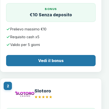
BONUS
€10 Senza deposito
Prelievo massimo €10
Requisito cash x5
Valido per 5 giorni
Vedi il bonus
2
Slotoro
★★★★★