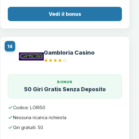
Vedi il bonus
14
Gambloria Casino
★★★★☆
BONUS
50 Giri Gratis Senza Deposito
Codice: LORI50
Nessuna ricarica richiesta
Giri gratuiti: 50