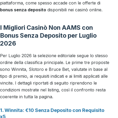
piattaforma, come spesso accade con le offerte di
bonus senza deposito
disponibili nei casinò online.
I Migliori Casinò Non AAMS con
Bonus Senza Deposito per Luglio
2026
Per Luglio 2026 la selezione editoriale segue lo stesso
ordine della classifica principale. Le prime tre proposte
sono Winnita, Slotoro e Bruce Bet, valutate in base al
tipo di premio, ai requisiti indicati e ai limiti applicati alle
vincite. I dettagli riportati di seguito riprendono le
condizioni mostrate nel listing, così il confronto resta
coerente in tutta la pagina.
1. Winnita: €10 Senza Deposito con Requisito
x5