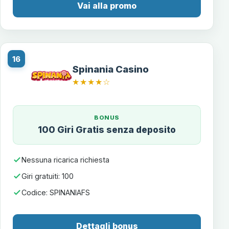
Vai alla promo
16
Spinania Casino
★★★★☆
BONUS
100 Giri Gratis senza deposito
Nessuna ricarica richiesta
Giri gratuiti: 100
Codice: SPINANIAFS
Dettagli bonus