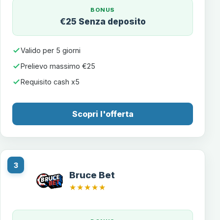
BONUS
€25 Senza deposito
Valido per 5 giorni
Prelievo massimo €25
Requisito cash x5
Scopri l'offerta
3
Bruce Bet
★★★★★