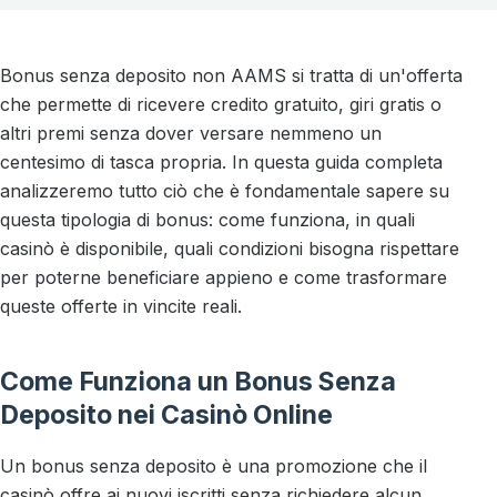
Bonus senza deposito non AAMS si tratta di un'offerta
che permette di ricevere credito gratuito, giri gratis o
altri premi senza dover versare nemmeno un
centesimo di tasca propria. In questa guida completa
analizzeremo tutto ciò che è fondamentale sapere su
questa tipologia di bonus: come funziona, in quali
casinò è disponibile, quali condizioni bisogna rispettare
per poterne beneficiare appieno e come trasformare
queste offerte in vincite reali.
Come Funziona un Bonus Senza
Deposito nei Casinò Online
Un bonus senza deposito è una promozione che il
casinò offre ai nuovi iscritti senza richiedere alcun