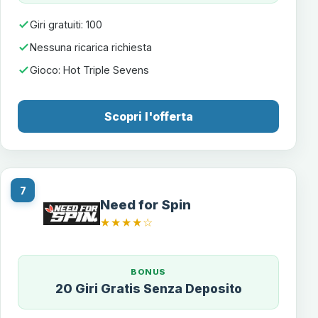
Giri gratuiti: 100
Nessuna ricarica richiesta
Gioco: Hot Triple Sevens
Scopri l'offerta
7
Need for Spin
★★★★☆
BONUS
20 Giri Gratis Senza Deposito