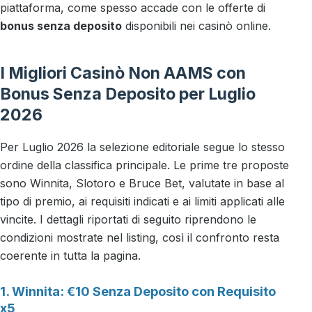
piattaforma, come spesso accade con le offerte di
bonus senza deposito
disponibili nei casinò online.
I Migliori Casinò Non AAMS con
Bonus Senza Deposito per Luglio
2026
Per Luglio 2026 la selezione editoriale segue lo stesso
ordine della classifica principale. Le prime tre proposte
sono Winnita, Slotoro e Bruce Bet, valutate in base al
tipo di premio, ai requisiti indicati e ai limiti applicati alle
vincite. I dettagli riportati di seguito riprendono le
condizioni mostrate nel listing, così il confronto resta
coerente in tutta la pagina.
1. Winnita: €10 Senza Deposito con Requisito
x5