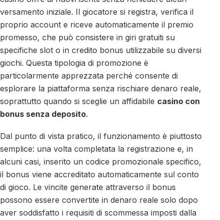
versamento iniziale. Il giocatore si registra, verifica il
proprio account e riceve automaticamente il premio
promesso, che può consistere in giri gratuiti su
specifiche slot o in credito bonus utilizzabile su diversi
giochi. Questa tipologia di promozione è
particolarmente apprezzata perché consente di
esplorare la piattaforma senza rischiare denaro reale,
soprattutto quando si sceglie un affidabile
casino con
bonus senza deposito
.
Dal punto di vista pratico, il funzionamento è piuttosto
semplice: una volta completata la registrazione e, in
alcuni casi, inserito un codice promozionale specifico,
il bonus viene accreditato automaticamente sul conto
di gioco. Le vincite generate attraverso il bonus
possono essere convertite in denaro reale solo dopo
aver soddisfatto i requisiti di scommessa imposti dalla