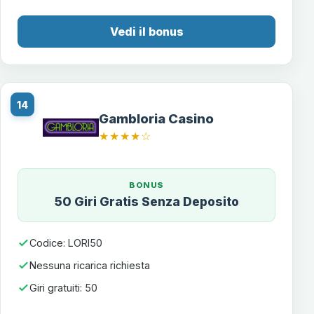
Vedi il bonus
14
Gambloria Casino
★★★★☆
BONUS
50 Giri Gratis Senza Deposito
Codice: LORI50
Nessuna ricarica richiesta
Giri gratuiti: 50