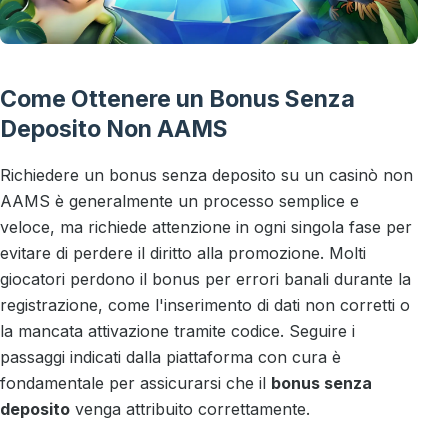
Come Ottenere un Bonus Senza
Deposito Non AAMS
Richiedere un bonus senza deposito su un casinò non
AAMS è generalmente un processo semplice e
veloce, ma richiede attenzione in ogni singola fase per
evitare di perdere il diritto alla promozione. Molti
giocatori perdono il bonus per errori banali durante la
registrazione, come l'inserimento di dati non corretti o
la mancata attivazione tramite codice. Seguire i
passaggi indicati dalla piattaforma con cura è
fondamentale per assicurarsi che il
bonus senza
deposito
venga attribuito correttamente.