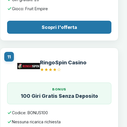
Gioco: Fruit Empire
Scopri l'offerta
11
RingoSpin Casino
★★★★☆
BONUS
100 Giri Gratis Senza Deposito
Codice: BONUS100
Nessuna ricarica richiesta