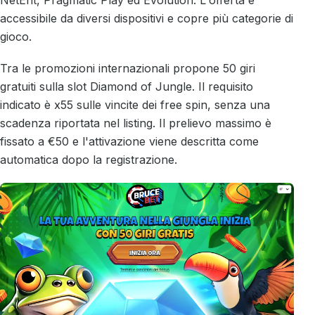
accessibile da diversi dispositivi e copre più categorie di
gioco.
Tra le promozioni internazionali propone 50 giri
gratuiti sulla slot Diamond of Jungle. Il requisito
indicato è x55 sulle vincite dei free spin, senza una
scadenza riportata nel listing. Il prelievo massimo è
fissato a €50 e l'attivazione viene descritta come
automatica dopo la registrazione.