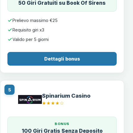
50 Giri Gratuiti su Book Of Sirens
Prelievo massimo €25
Requisito giri x3
Valido per 5 giorni
Dettagli bonus
5
Spinarium Casino
★★★★☆
BONUS
100 Giri Gratis Senza Deposito