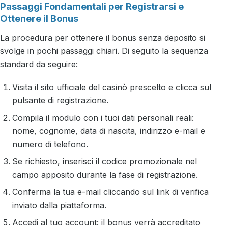
Passaggi Fondamentali per Registrarsi e
Ottenere il Bonus
La procedura per ottenere il bonus senza deposito si
svolge in pochi passaggi chiari. Di seguito la sequenza
standard da seguire:
Visita il sito ufficiale del casinò prescelto e clicca sul
pulsante di registrazione.
Compila il modulo con i tuoi dati personali reali:
nome, cognome, data di nascita, indirizzo e-mail e
numero di telefono.
Se richiesto, inserisci il codice promozionale nel
campo apposito durante la fase di registrazione.
Conferma la tua e-mail cliccando sul link di verifica
inviato dalla piattaforma.
Accedi al tuo account: il bonus verrà accreditato