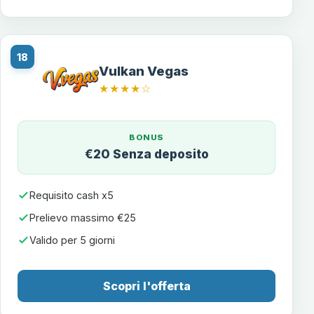
18
Vulkan Vegas
★★★★☆
BONUS
€20 Senza deposito
Requisito cash x5
Prelievo massimo €25
Valido per 5 giorni
Scopri l'offerta