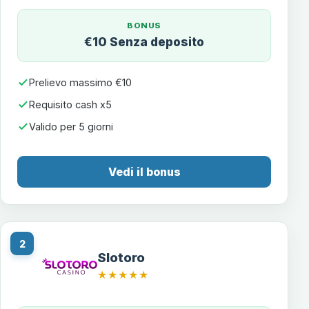
BONUS
€10 Senza deposito
Prelievo massimo €10
Requisito cash x5
Valido per 5 giorni
Vedi il bonus
2
Slotoro
★★★★★