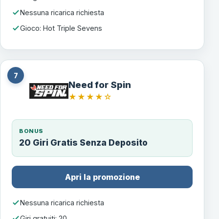
Nessuna ricarica richiesta
Gioco: Hot Triple Sevens
7
Need for Spin
★★★★☆
BONUS
20 Giri Gratis Senza Deposito
Apri la promozione
Nessuna ricarica richiesta
Giri gratuiti: 20