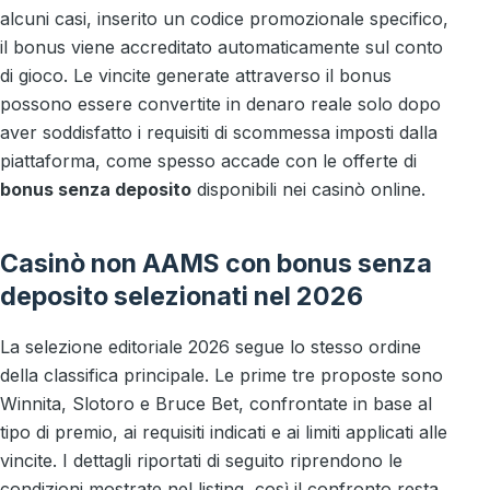
alcuni casi, inserito un codice promozionale specifico,
il bonus viene accreditato automaticamente sul conto
di gioco. Le vincite generate attraverso il bonus
possono essere convertite in denaro reale solo dopo
aver soddisfatto i requisiti di scommessa imposti dalla
piattaforma, come spesso accade con le offerte di
bonus senza deposito
disponibili nei casinò online.
Casinò non AAMS con bonus senza
deposito selezionati nel 2026
La selezione editoriale 2026 segue lo stesso ordine
della classifica principale. Le prime tre proposte sono
Winnita, Slotoro e Bruce Bet, confrontate in base al
tipo di premio, ai requisiti indicati e ai limiti applicati alle
vincite. I dettagli riportati di seguito riprendono le
condizioni mostrate nel listing, così il confronto resta