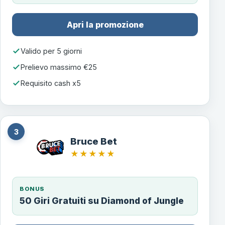
Apri la promozione
Valido per 5 giorni
Prelievo massimo €25
Requisito cash x5
3
Bruce Bet
★★★★★
BONUS
50 Giri Gratuiti su Diamond of Jungle