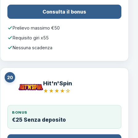
Consulta il bonus
Prelievo massimo €50
Requisito giri x55
Nessuna scadenza
20
Hit'n'Spin
★★★★☆
BONUS
€25 Senza deposito