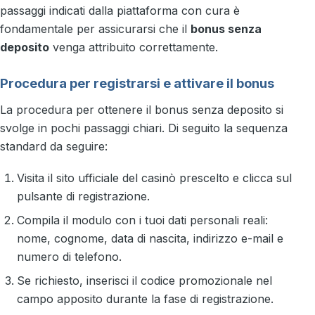
passaggi indicati dalla piattaforma con cura è
fondamentale per assicurarsi che il
bonus senza
deposito
venga attribuito correttamente.
Procedura per registrarsi e attivare il bonus
La procedura per ottenere il bonus senza deposito si
svolge in pochi passaggi chiari. Di seguito la sequenza
standard da seguire:
Visita il sito ufficiale del casinò prescelto e clicca sul
pulsante di registrazione.
Compila il modulo con i tuoi dati personali reali:
nome, cognome, data di nascita, indirizzo e-mail e
numero di telefono.
Se richiesto, inserisci il codice promozionale nel
campo apposito durante la fase di registrazione.