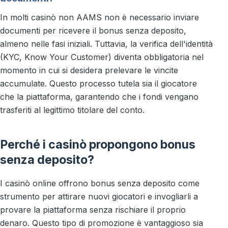
In molti casinò non AAMS non è necessario inviare
documenti per ricevere il bonus senza deposito,
almeno nelle fasi iniziali. Tuttavia, la verifica dell'identità
(KYC, Know Your Customer) diventa obbligatoria nel
momento in cui si desidera prelevare le vincite
accumulate. Questo processo tutela sia il giocatore
che la piattaforma, garantendo che i fondi vengano
trasferiti al legittimo titolare del conto.
Perché i casinò propongono bonus
senza deposito?
I casinò online offrono bonus senza deposito come
strumento per attirare nuovi giocatori e invogliarli a
provare la piattaforma senza rischiare il proprio
denaro. Questo tipo di promozione è vantaggioso sia