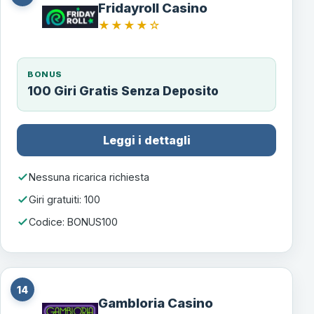
Fridayroll Casino
★★★★☆
BONUS
100 Giri Gratis Senza Deposito
Leggi i dettagli
Nessuna ricarica richiesta
Giri gratuiti: 100
Codice: BONUS100
14
Gambloria Casino