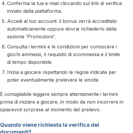
Conferma la tua e-mail cliccando sul link di verifica
inviato dalla piattaforma.
Accedi al tuo account: il bonus verrà accreditato
automaticamente oppure dovrai richiederlo dalla
sezione 'Promozioni'.
Consulta i termini e le condizioni per conoscere i
giochi ammessi, il requisito di scommessa e il limite
di tempo disponibile.
Inizia a giocare rispettando le regole indicate per
poter eventualmente prelevare le vincite.
È consigliabile leggere sempre attentamente i termini
prima di iniziare a giocare, in modo da non incorrere in
spiacevoli sorprese al momento del prelievo.
Quando viene richiesta la verifica dei
documenti?