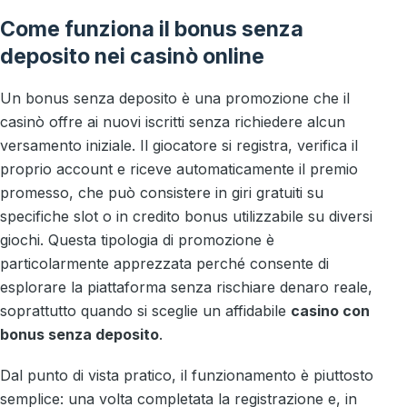
Come funziona il bonus senza
deposito nei casinò online
Un bonus senza deposito è una promozione che il
casinò offre ai nuovi iscritti senza richiedere alcun
versamento iniziale. Il giocatore si registra, verifica il
proprio account e riceve automaticamente il premio
promesso, che può consistere in giri gratuiti su
specifiche slot o in credito bonus utilizzabile su diversi
giochi. Questa tipologia di promozione è
particolarmente apprezzata perché consente di
esplorare la piattaforma senza rischiare denaro reale,
soprattutto quando si sceglie un affidabile
casino con
bonus senza deposito
.
Dal punto di vista pratico, il funzionamento è piuttosto
semplice: una volta completata la registrazione e, in