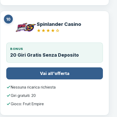
10
Spinlander Casino
★★★★☆
BONUS
20 Giri Gratis Senza Deposito
Vai all'offerta
Nessuna ricarica richiesta
Giri gratuiti: 20
Gioco: Fruit Empire