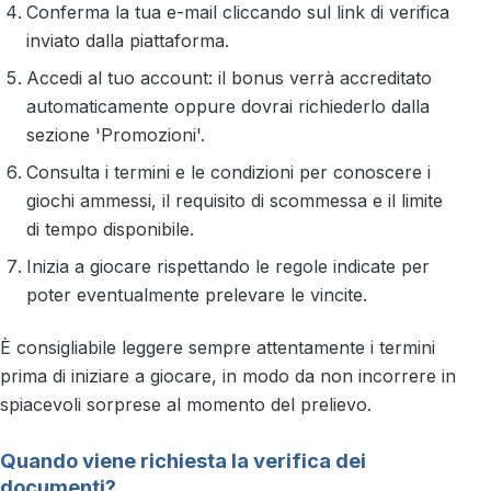
Conferma la tua e-mail cliccando sul link di verifica
inviato dalla piattaforma.
Accedi al tuo account: il bonus verrà accreditato
automaticamente oppure dovrai richiederlo dalla
sezione 'Promozioni'.
Consulta i termini e le condizioni per conoscere i
giochi ammessi, il requisito di scommessa e il limite
di tempo disponibile.
Inizia a giocare rispettando le regole indicate per
poter eventualmente prelevare le vincite.
È consigliabile leggere sempre attentamente i termini
prima di iniziare a giocare, in modo da non incorrere in
spiacevoli sorprese al momento del prelievo.
Quando viene richiesta la verifica dei
documenti?