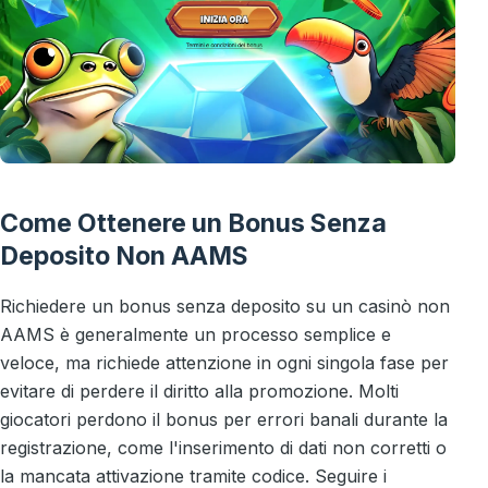
Come Ottenere un Bonus Senza
Deposito Non AAMS
Richiedere un bonus senza deposito su un casinò non
AAMS è generalmente un processo semplice e
veloce, ma richiede attenzione in ogni singola fase per
evitare di perdere il diritto alla promozione. Molti
giocatori perdono il bonus per errori banali durante la
registrazione, come l'inserimento di dati non corretti o
la mancata attivazione tramite codice. Seguire i