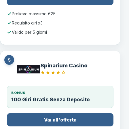
Prelievo massimo €25
Requisito giri x3
Valido per 5 giorni
5
Spinarium Casino
★★★★☆
BONUS
100 Giri Gratis Senza Deposito
Vai all'offerta