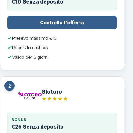
€10 Senza deposito
Controlla l'offerta
Prelievo massimo €10
Requisito cash x5
Valido per 5 giorni
2
Slotoro
★★★★★
BONUS
€25 Senza deposito