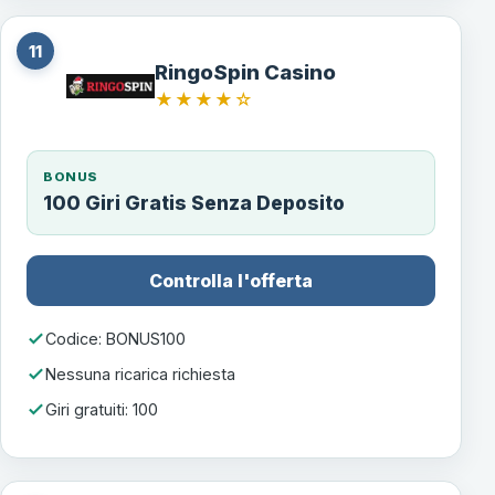
11
RingoSpin Casino
★★★★☆
BONUS
100 Giri Gratis Senza Deposito
Controlla l'offerta
Codice: BONUS100
Nessuna ricarica richiesta
Giri gratuiti: 100