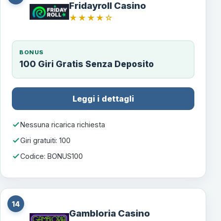
Fridayroll Casino
★★★★☆
BONUS
100 Giri Gratis Senza Deposito
Leggi i dettagli
Nessuna ricarica richiesta
Giri gratuiti: 100
Codice: BONUS100
14
Gambloria Casino