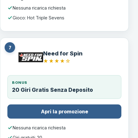
Nessuna ricarica richiesta
Gioco: Hot Triple Sevens
7
Need for Spin
★★★★☆
BONUS
20 Giri Gratis Senza Deposito
Apri la promozione
Nessuna ricarica richiesta
Giri gratuiti: 20