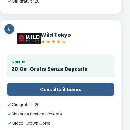
Giri gratuiti: 20
9
Wild Tokyo
★★★★☆
BONUS
20 Giri Gratis Senza Deposito
Consulta il bonus
Giri gratuiti: 20
Nessuna ricarica richiesta
Gioco: Crown Coins