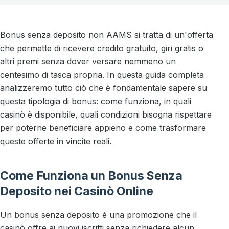
Bonus senza deposito non AAMS si tratta di un'offerta
che permette di ricevere credito gratuito, giri gratis o
altri premi senza dover versare nemmeno un
centesimo di tasca propria. In questa guida completa
analizzeremo tutto ciò che è fondamentale sapere su
questa tipologia di bonus: come funziona, in quali
casinò è disponibile, quali condizioni bisogna rispettare
per poterne beneficiare appieno e come trasformare
queste offerte in vincite reali.
Come Funziona un Bonus Senza
Deposito nei Casinò Online
Un bonus senza deposito è una promozione che il
casinò offre ai nuovi iscritti senza richiedere alcun