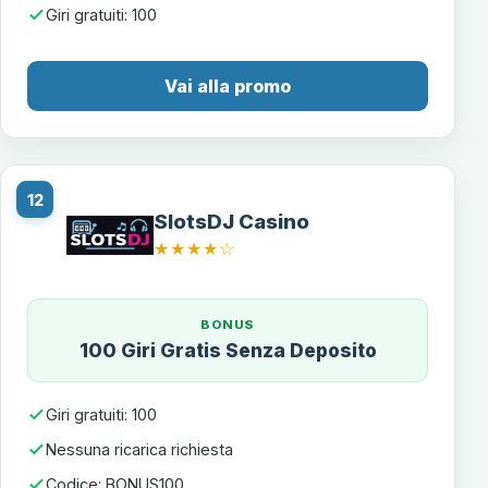
Giri gratuiti: 100
Vai alla promo
12
SlotsDJ Casino
★★★★☆
BONUS
100 Giri Gratis Senza Deposito
Giri gratuiti: 100
Nessuna ricarica richiesta
Codice: BONUS100