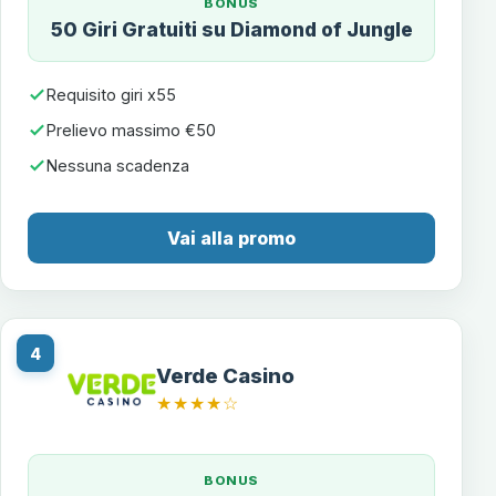
BONUS
50 Giri Gratuiti su Diamond of Jungle
Requisito giri x55
Prelievo massimo €50
Nessuna scadenza
Vai alla promo
4
Verde Casino
★★★★☆
BONUS