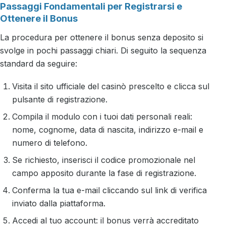
Passaggi Fondamentali per Registrarsi e
Ottenere il Bonus
La procedura per ottenere il bonus senza deposito si
svolge in pochi passaggi chiari. Di seguito la sequenza
standard da seguire:
Visita il sito ufficiale del casinò prescelto e clicca sul
pulsante di registrazione.
Compila il modulo con i tuoi dati personali reali:
nome, cognome, data di nascita, indirizzo e-mail e
numero di telefono.
Se richiesto, inserisci il codice promozionale nel
campo apposito durante la fase di registrazione.
Conferma la tua e-mail cliccando sul link di verifica
inviato dalla piattaforma.
Accedi al tuo account: il bonus verrà accreditato