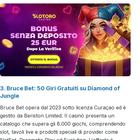
3. Bruce Bet: 50 Giri Gratuiti su Diamond of
Jungle
Bruce Bet opera dal 2023 sotto licenza Curaçao ed è
gestito da Beriston Limited. Il casinò presenta un
catalogo che supera gli 8.000 giochi, comprendendo
slot, tavoli live e prodotti speciali di provider come
NetEnt, Pragmatic Play ed Evolution. L'offerta è