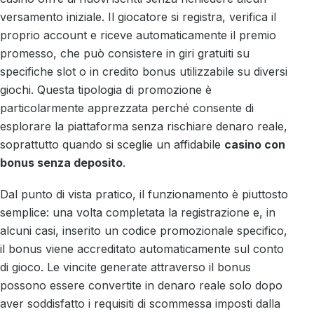
versamento iniziale. Il giocatore si registra, verifica il
proprio account e riceve automaticamente il premio
promesso, che può consistere in giri gratuiti su
specifiche slot o in credito bonus utilizzabile su diversi
giochi. Questa tipologia di promozione è
particolarmente apprezzata perché consente di
esplorare la piattaforma senza rischiare denaro reale,
soprattutto quando si sceglie un affidabile
casino con
bonus senza deposito
.
Dal punto di vista pratico, il funzionamento è piuttosto
semplice: una volta completata la registrazione e, in
alcuni casi, inserito un codice promozionale specifico,
il bonus viene accreditato automaticamente sul conto
di gioco. Le vincite generate attraverso il bonus
possono essere convertite in denaro reale solo dopo
aver soddisfatto i requisiti di scommessa imposti dalla