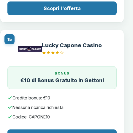
Scopri l'offerta
15
Lucky Capone Casino
★★★★☆
BONUS
€10 di Bonus Gratuito in Gettoni
Credito bonus: €10
Nessuna ricarica richiesta
Codice: CAPONE10