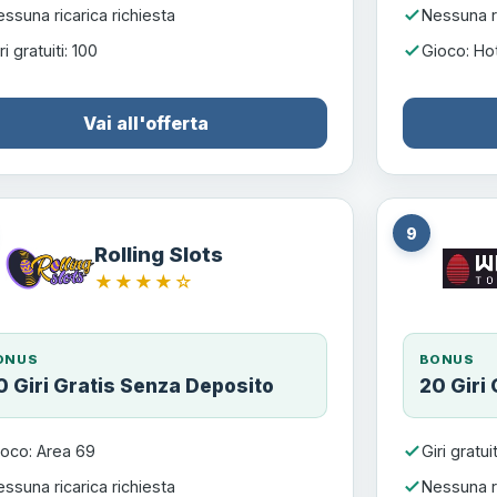
ssuna ricarica richiesta
Nessuna ri
ri gratuiti: 100
Gioco: Ho
Vai all'offerta
9
Rolling Slots
★★★★☆
ONUS
BONUS
0 Giri Gratis Senza Deposito
20 Giri
ioco: Area 69
Giri gratuit
ssuna ricarica richiesta
Nessuna ri