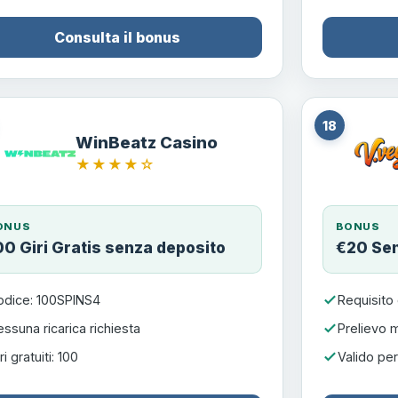
Consulta il bonus
18
WinBeatz Casino
★★★★☆
ONUS
BONUS
00 Giri Gratis senza deposito
€20 Sen
odice: 100SPINS4
Requisito
ssuna ricarica richiesta
Prelievo
ri gratuiti: 100
Valido per