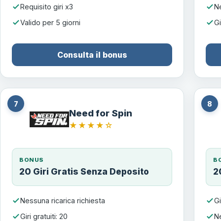
Requisito giri x3
Ne
Valido per 5 giorni
Gi
Consulta il bonus
7
8
Need for Spin
★★★★☆
BONUS
B
20 Giri Gratis Senza Deposito
2
Nessuna ricarica richiesta
G
Giri gratuiti: 20
Ne