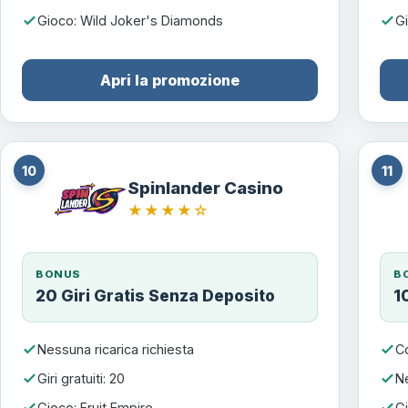
Gioco: Wild Joker's Diamonds
Gi
Apri la promozione
10
11
Spinlander Casino
★★★★☆
BONUS
B
20 Giri Gratis Senza Deposito
1
Nessuna ricarica richiesta
C
Giri gratuiti: 20
Ne
Gioco: Fruit Empire
Gi