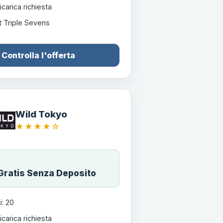
carica richiesta
t Triple Sevens
Controlla l'offerta
Wild Tokyo
★★★★☆
 Gratis Senza Deposito
i: 20
carica richiesta