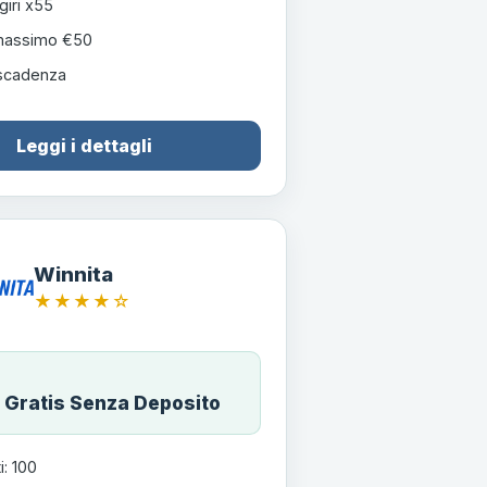
giri x55
 massimo €50
scadenza
Leggi i dettagli
Winnita
★★★★☆
i Gratis Senza Deposito
i: 100