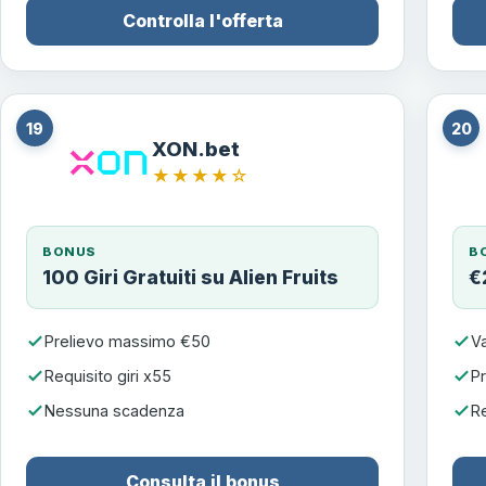
Controlla l'offerta
19
20
XON.bet
★★★★☆
BONUS
B
100 Giri Gratuiti su Alien Fruits
€
Prelievo massimo €50
Va
Requisito giri x55
P
Nessuna scadenza
R
Consulta il bonus