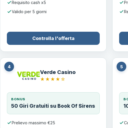
Requisito cash x5
P
Valido per 5 giorni
R
Controlla l'offerta
4
5
Verde Casino
★★★★☆
BONUS
B
50 Giri Gratuiti su Book Of Sirens
1
Prelievo massimo €25
C