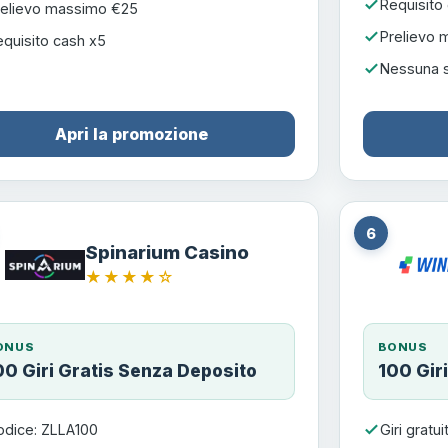
Requisito 
relievo massimo €25
Prelievo
equisito cash x5
Nessuna 
Apri la promozione
6
Spinarium Casino
★★★★☆
ONUS
BONUS
00 Giri Gratis Senza Deposito
100 Gir
odice: ZLLA100
Giri gratuit