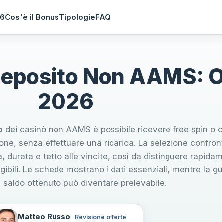
26
Cos'è il Bonus
Tipologie
FAQ
eposito Non AAMS: O
2026
o
dei casinò non AAMS è possibile ricevere free spin o c
one, senza effettuare una ricarica. La selezione confron
ata, durata e tetto alle vincite, così da distinguere rapida
gibili. Le schede mostrano i dati essenziali, mentre la g
l saldo ottenuto può diventare prelevabile.
Matteo Russo
Revisione offerte