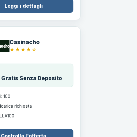
Leggi i dettagli
Casinacho
★★★★☆
i Gratis Senza Deposito
i: 100
carica richiesta
ILLA100
Controlla l'offerta