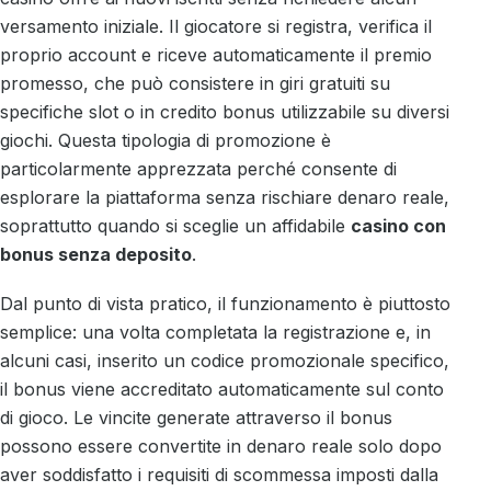
versamento iniziale. Il giocatore si registra, verifica il
proprio account e riceve automaticamente il premio
promesso, che può consistere in giri gratuiti su
specifiche slot o in credito bonus utilizzabile su diversi
giochi. Questa tipologia di promozione è
particolarmente apprezzata perché consente di
esplorare la piattaforma senza rischiare denaro reale,
soprattutto quando si sceglie un affidabile
casino con
bonus senza deposito
.
Dal punto di vista pratico, il funzionamento è piuttosto
semplice: una volta completata la registrazione e, in
alcuni casi, inserito un codice promozionale specifico,
il bonus viene accreditato automaticamente sul conto
di gioco. Le vincite generate attraverso il bonus
possono essere convertite in denaro reale solo dopo
aver soddisfatto i requisiti di scommessa imposti dalla