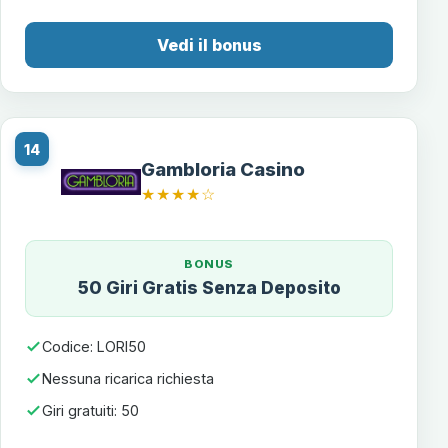
Vedi il bonus
14
Gambloria Casino
★★★★☆
BONUS
50 Giri Gratis Senza Deposito
Codice: LORI50
Nessuna ricarica richiesta
Giri gratuiti: 50