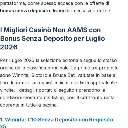
piattaforma, come spesso accade con le offerte di
bonus senza deposito
disponibili nei casinò online.
I Migliori Casinò Non AAMS con
Bonus Senza Deposito per Luglio
2026
Per Luglio 2026 la selezione editoriale segue lo stesso
ordine della classifica principale. Le prime tre proposte
sono Winnita, Slotoro e Bruce Bet, valutate in base al
tipo di premio, ai requisiti indicati e ai limiti applicati alle
vincite. I dettagli riportati di seguito riprendono le
condizioni mostrate nel listing, così il confronto resta
coerente in tutta la pagina.
1. Winnita: €10 Senza Deposito con Requisito
x5