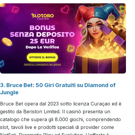
3. Bruce Bet: 50 Giri Gratuiti su Diamond of
Jungle
Bruce Bet opera dal 2023 sotto licenza Curaçao ed è
gestito da Beriston Limited. Il casinò presenta un
catalogo che supera gli 8.000 giochi, comprendendo
slot, tavoli live e prodotti speciali di provider come
NetEnt, Pragmatic Play ed Evolution. L'offerta è