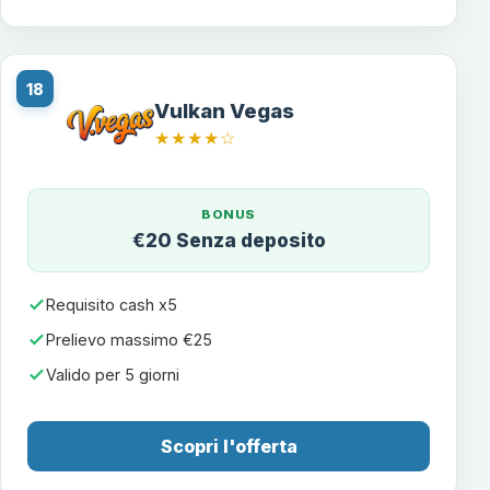
18
Vulkan Vegas
★★★★☆
BONUS
€20 Senza deposito
Requisito cash x5
Prelievo massimo €25
Valido per 5 giorni
Scopri l'offerta