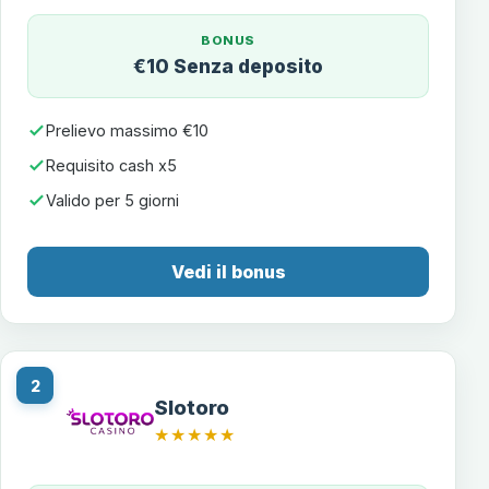
BONUS
€10 Senza deposito
Prelievo massimo €10
Requisito cash x5
Valido per 5 giorni
Vedi il bonus
2
Slotoro
★★★★★