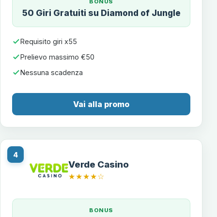
BONUS
50 Giri Gratuiti su Diamond of Jungle
Requisito giri x55
Prelievo massimo €50
Nessuna scadenza
Vai alla promo
4
Verde Casino
★★★★☆
BONUS