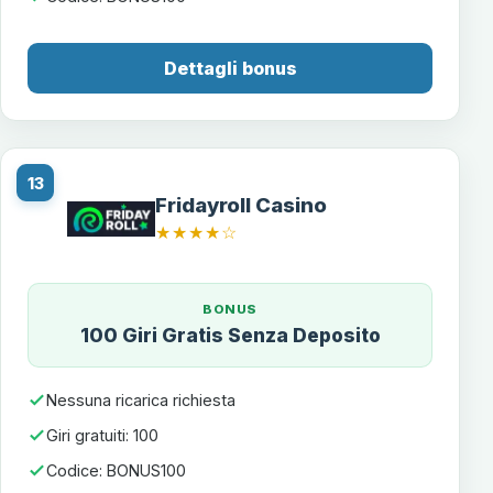
Dettagli bonus
13
Fridayroll Casino
★★★★☆
BONUS
100 Giri Gratis Senza Deposito
Nessuna ricarica richiesta
Giri gratuiti: 100
Codice: BONUS100