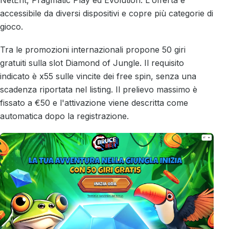
accessibile da diversi dispositivi e copre più categorie di
gioco.
Tra le promozioni internazionali propone 50 giri
gratuiti sulla slot Diamond of Jungle. Il requisito
indicato è x55 sulle vincite dei free spin, senza una
scadenza riportata nel listing. Il prelievo massimo è
fissato a €50 e l'attivazione viene descritta come
automatica dopo la registrazione.