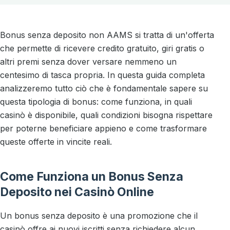
Bonus senza deposito non AAMS si tratta di un'offerta
che permette di ricevere credito gratuito, giri gratis o
altri premi senza dover versare nemmeno un
centesimo di tasca propria. In questa guida completa
analizzeremo tutto ciò che è fondamentale sapere su
questa tipologia di bonus: come funziona, in quali
casinò è disponibile, quali condizioni bisogna rispettare
per poterne beneficiare appieno e come trasformare
queste offerte in vincite reali.
Come Funziona un Bonus Senza
Deposito nei Casinò Online
Un bonus senza deposito è una promozione che il
casinò offre ai nuovi iscritti senza richiedere alcun