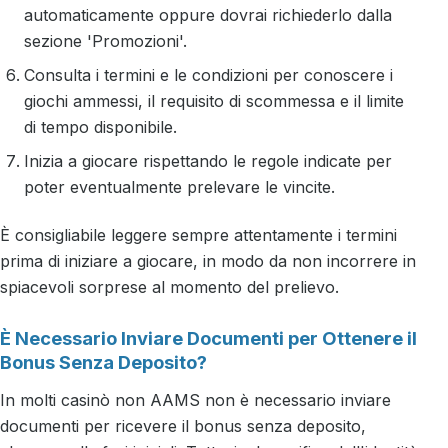
automaticamente oppure dovrai richiederlo dalla
sezione 'Promozioni'.
Consulta i termini e le condizioni per conoscere i
giochi ammessi, il requisito di scommessa e il limite
di tempo disponibile.
Inizia a giocare rispettando le regole indicate per
poter eventualmente prelevare le vincite.
È consigliabile leggere sempre attentamente i termini
prima di iniziare a giocare, in modo da non incorrere in
spiacevoli sorprese al momento del prelievo.
È Necessario Inviare Documenti per Ottenere il
Bonus Senza Deposito?
In molti casinò non AAMS non è necessario inviare
documenti per ricevere il bonus senza deposito,