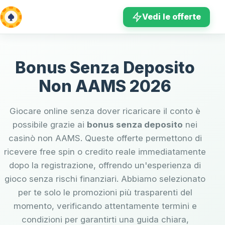
Vedi le offerte
Bonus Senza Deposito
Non AAMS 2026
Giocare online senza dover ricaricare il conto è
possibile grazie ai
bonus senza deposito
nei
casinò non AAMS. Queste offerte permettono di
ricevere free spin o credito reale immediatamente
dopo la registrazione, offrendo un'esperienza di
gioco senza rischi finanziari. Abbiamo selezionato
per te solo le promozioni più trasparenti del
momento, verificando attentamente termini e
condizioni per garantirti una guida chiara,