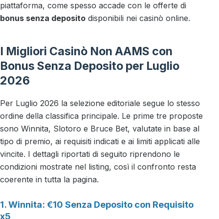
piattaforma, come spesso accade con le offerte di
bonus senza deposito
disponibili nei casinò online.
I Migliori Casinò Non AAMS con
Bonus Senza Deposito per Luglio
2026
Per Luglio 2026 la selezione editoriale segue lo stesso
ordine della classifica principale. Le prime tre proposte
sono Winnita, Slotoro e Bruce Bet, valutate in base al
tipo di premio, ai requisiti indicati e ai limiti applicati alle
vincite. I dettagli riportati di seguito riprendono le
condizioni mostrate nel listing, così il confronto resta
coerente in tutta la pagina.
1. Winnita: €10 Senza Deposito con Requisito
x5