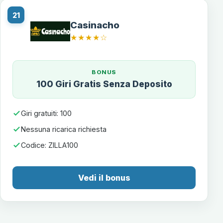
21
Casinacho
★★★★☆
BONUS
100 Giri Gratis Senza Deposito
Giri gratuiti: 100
Nessuna ricarica richiesta
Codice: ZILLA100
Vedi il bonus