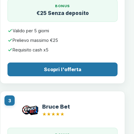
BONUS
€25 Senza deposito
Valido per 5 giorni
Prelievo massimo €25
Requisito cash x5
Scopri l'offerta
3
Bruce Bet
★★★★★