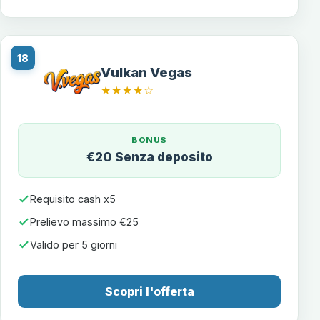
18
Vulkan Vegas
★★★★☆
BONUS
€20 Senza deposito
Requisito cash x5
Prelievo massimo €25
Valido per 5 giorni
Scopri l'offerta