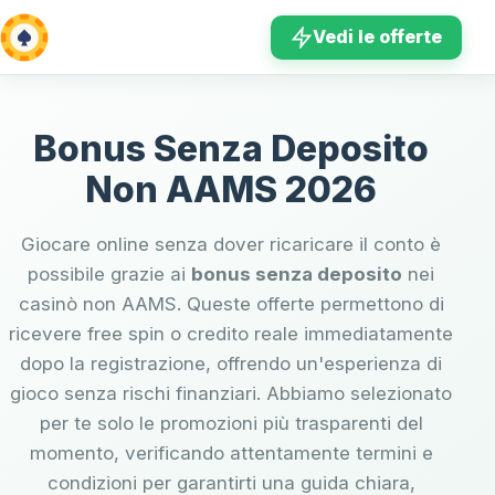
Vedi le offerte
Bonus Senza Deposito
Non AAMS 2026
Giocare online senza dover ricaricare il conto è
possibile grazie ai
bonus senza deposito
nei
casinò non AAMS. Queste offerte permettono di
ricevere free spin o credito reale immediatamente
dopo la registrazione, offrendo un'esperienza di
gioco senza rischi finanziari. Abbiamo selezionato
per te solo le promozioni più trasparenti del
momento, verificando attentamente termini e
condizioni per garantirti una guida chiara,