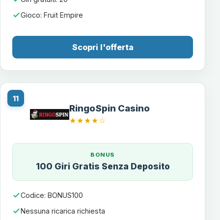
Gioco: Fruit Empire
Scopri l'offerta
11
RingoSpin Casino
★★★★☆
BONUS
100 Giri Gratis Senza Deposito
Codice: BONUS100
Nessuna ricarica richiesta