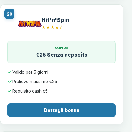
20
Hit'n'Spin
★★★★☆
BONUS
€25 Senza deposito
Valido per 5 giorni
Prelievo massimo €25
Requisito cash x5
Dettagli bonus