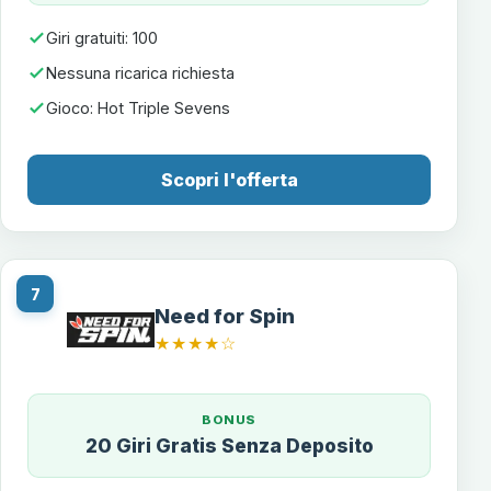
Giri gratuiti: 100
Nessuna ricarica richiesta
Gioco: Hot Triple Sevens
Scopri l'offerta
7
Need for Spin
★★★★☆
BONUS
20 Giri Gratis Senza Deposito