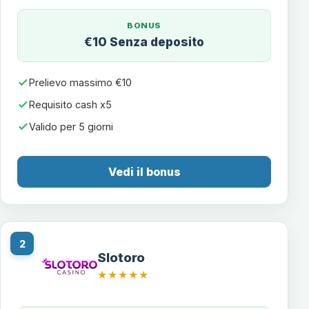
BONUS
€10 Senza deposito
Prelievo massimo €10
Requisito cash x5
Valido per 5 giorni
Vedi il bonus
2
Slotoro
★★★★★