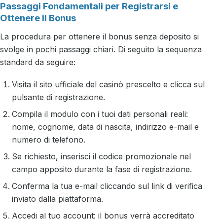
Passaggi Fondamentali per Registrarsi e
Ottenere il Bonus
La procedura per ottenere il bonus senza deposito si
svolge in pochi passaggi chiari. Di seguito la sequenza
standard da seguire:
Visita il sito ufficiale del casinò prescelto e clicca sul
pulsante di registrazione.
Compila il modulo con i tuoi dati personali reali:
nome, cognome, data di nascita, indirizzo e-mail e
numero di telefono.
Se richiesto, inserisci il codice promozionale nel
campo apposito durante la fase di registrazione.
Conferma la tua e-mail cliccando sul link di verifica
inviato dalla piattaforma.
Accedi al tuo account: il bonus verrà accreditato