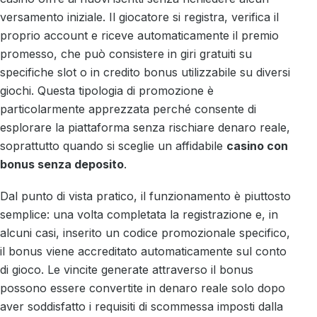
versamento iniziale. Il giocatore si registra, verifica il
proprio account e riceve automaticamente il premio
promesso, che può consistere in giri gratuiti su
specifiche slot o in credito bonus utilizzabile su diversi
giochi. Questa tipologia di promozione è
particolarmente apprezzata perché consente di
esplorare la piattaforma senza rischiare denaro reale,
soprattutto quando si sceglie un affidabile
casino con
bonus senza deposito
.
Dal punto di vista pratico, il funzionamento è piuttosto
semplice: una volta completata la registrazione e, in
alcuni casi, inserito un codice promozionale specifico,
il bonus viene accreditato automaticamente sul conto
di gioco. Le vincite generate attraverso il bonus
possono essere convertite in denaro reale solo dopo
aver soddisfatto i requisiti di scommessa imposti dalla