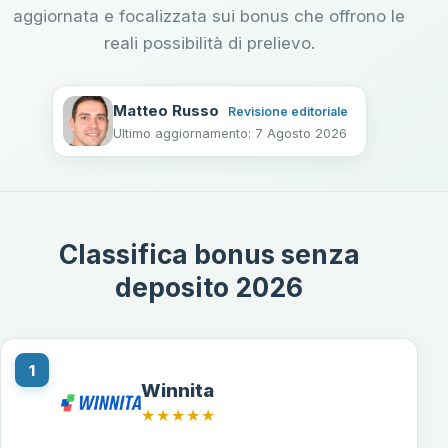
aggiornata e focalizzata sui bonus che offrono le
reali possibilità di prelievo.
Matteo Russo
Revisione editoriale
Ultimo aggiornamento: 7 Agosto 2026
Classifica bonus senza
deposito 2026
1
Winnita
★★★★★