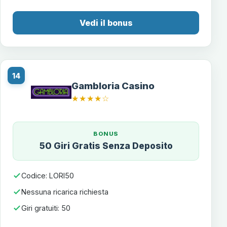
Vedi il bonus
14
Gambloria Casino
★★★★☆
BONUS
50 Giri Gratis Senza Deposito
Codice: LORI50
Nessuna ricarica richiesta
Giri gratuiti: 50