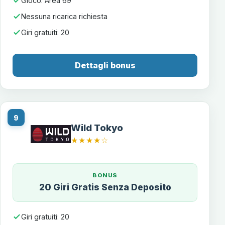
Gioco: Area 69
Nessuna ricarica richiesta
Giri gratuiti: 20
Dettagli bonus
9
Wild Tokyo
★★★★☆
BONUS
20 Giri Gratis Senza Deposito
Giri gratuiti: 20