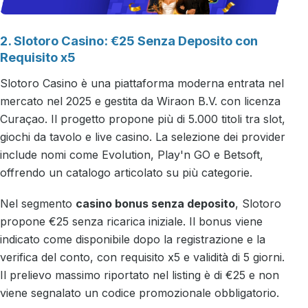
2. Slotoro Casino: €25 Senza Deposito con
Requisito x5
Slotoro Casino è una piattaforma moderna entrata nel
mercato nel 2025 e gestita da Wiraon B.V. con licenza
Curaçao. Il progetto propone più di 5.000 titoli tra slot,
giochi da tavolo e live casino. La selezione dei provider
include nomi come Evolution, Play'n GO e Betsoft,
offrendo un catalogo articolato su più categorie.
Nel segmento
casino bonus senza deposito
, Slotoro
propone €25 senza ricarica iniziale. Il bonus viene
indicato come disponibile dopo la registrazione e la
verifica del conto, con requisito x5 e validità di 5 giorni.
Il prelievo massimo riportato nel listing è di €25 e non
viene segnalato un codice promozionale obbligatorio.