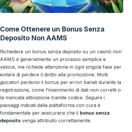
Come Ottenere un Bonus Senza
Deposito Non AAMS
Richiedere un bonus senza deposito su un casinò non
AAMS è generalmente un processo semplice e
veloce, ma richiede attenzione in ogni singola fase per
evitare di perdere il diritto alla promozione. Molti
giocatori perdono il bonus per errori banali durante la
registrazione, come l'inserimento di dati non corretti o
la mancata attivazione tramite codice. Seguire i
passaggi indicati dalla piattaforma con cura è
fondamentale per assicurarsi che il
bonus senza
deposito
venga attribuito correttamente.