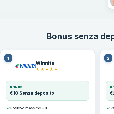
Bonus senza dep
1
2
Winnita
★★★★★
BONUS
B
€10 Senza deposito
€
Prelievo massimo €10
Va