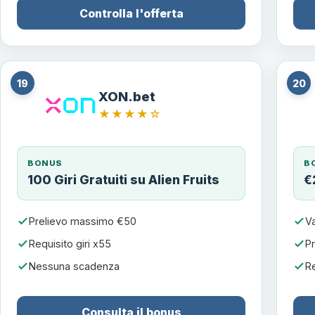
Controlla l'offerta
19
20
XON.bet
★★★★☆
BONUS
B
100 Giri Gratuiti su Alien Fruits
€
Prelievo massimo €50
Va
Requisito giri x55
P
Nessuna scadenza
R
Consulta il bonus