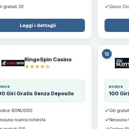
ri gratuiti: 20
Gioco: Cr
Leggi i dettagli
12
RingoSpin Casino
★★★★☆
ONUS
BONUS
00 Giri Gratis Senza Deposito
100 Gir
odice: BONUS100
Giri gratuit
ssuna ricarica richiesta
Nessuna ri
ri gratuiti: 100
Codice: 