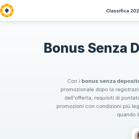
Classifica 20
Bonus Senza D
Con i
bonus senza deposit
promozionale dopo la registrazi
dell'offerta, requisiti di punt
promozioni con condizioni più leg
quando i