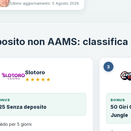
Ultimo aggiornamento: 5 Agosto 2026
osito non AAMS: classifica
3
Slotoro
★★★★★
ONUS
BONUS
25 Senza deposito
50 Giri 
Jungle
lido per 5 giorni