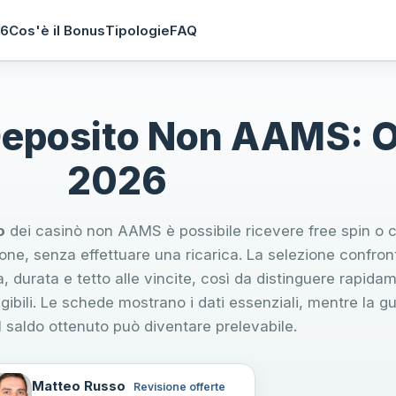
26
Cos'è il Bonus
Tipologie
FAQ
eposito Non AAMS: O
2026
o
dei casinò non AAMS è possibile ricevere free spin o c
one, senza effettuare una ricarica. La selezione confron
ata, durata e tetto alle vincite, così da distinguere rapida
gibili. Le schede mostrano i dati essenziali, mentre la g
l saldo ottenuto può diventare prelevabile.
Matteo Russo
Revisione offerte