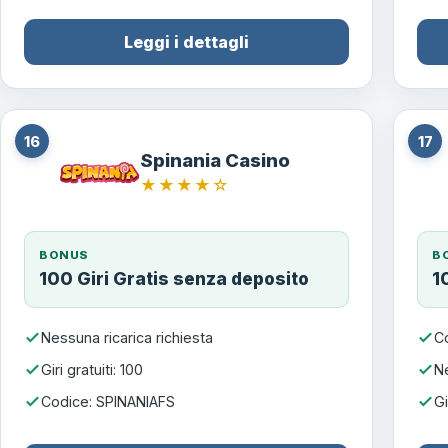
Leggi i dettagli
16
17
Spinania Casino
★★★★☆
BONUS
B
100 Giri Gratis senza deposito
1
Nessuna ricarica richiesta
C
Giri gratuiti: 100
Ne
Codice: SPINANIAFS
Gi