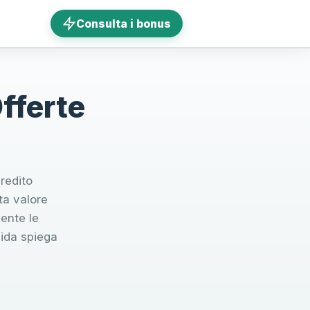
Consulta i bonus
fferte
redito
ta valore
mente le
uida spiega