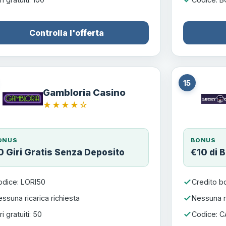
Controlla l'offerta
15
Gambloria Casino
★★★★☆
ONUS
BONUS
0 Giri Gratis Senza Deposito
€10 di B
odice: LORI50
Credito b
ssuna ricarica richiesta
Nessuna ri
ri gratuiti: 50
Codice: 