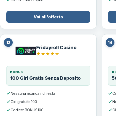
Vai all'offerta
13
14
Fridayroll Casino
★★★★☆
BONUS
B
100 Giri Gratis Senza Deposito
5
Nessuna ricarica richiesta
C
Giri gratuiti: 100
Ne
Codice: BONUS100
Gi