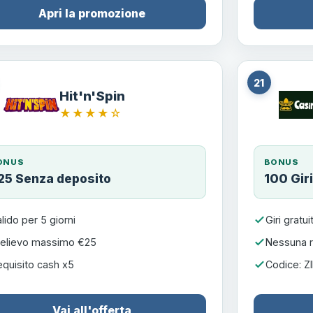
Apri la promozione
21
Hit'n'Spin
★★★★☆
ONUS
BONUS
25 Senza deposito
100 Gir
lido per 5 giorni
Giri gratuit
relievo massimo €25
Nessuna ri
equisito cash x5
Codice: Z
Vai all'offerta