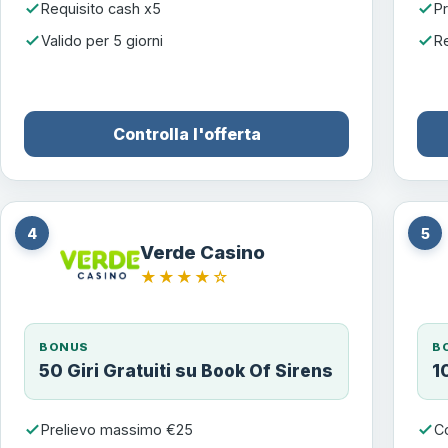
Requisito cash x5
P
Valido per 5 giorni
R
Controlla l'offerta
4
5
Verde Casino
★★★★☆
BONUS
B
50 Giri Gratuiti su Book Of Sirens
1
Prelievo massimo €25
C