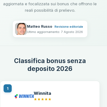
aggiornata e focalizzata sui bonus che offrono le
reali possibilità di prelievo.
Matteo Russo
Revisione editoriale
Ultimo aggiornamento: 7 Agosto 2026
Classifica bonus senza
deposito 2026
1
Winnita
★★★★★