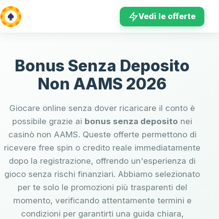
Vedi le offerte
Bonus Senza Deposito
Non AAMS 2026
Giocare online senza dover ricaricare il conto è
possibile grazie ai
bonus senza deposito
nei
casinò non AAMS. Queste offerte permettono di
ricevere free spin o credito reale immediatamente
dopo la registrazione, offrendo un'esperienza di
gioco senza rischi finanziari. Abbiamo selezionato
per te solo le promozioni più trasparenti del
momento, verificando attentamente termini e
condizioni per garantirti una guida chiara,