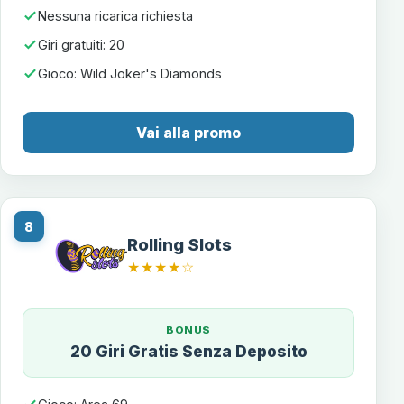
Nessuna ricarica richiesta
Giri gratuiti: 20
Gioco: Wild Joker's Diamonds
Vai alla promo
8
Rolling Slots
★★★★☆
BONUS
20 Giri Gratis Senza Deposito