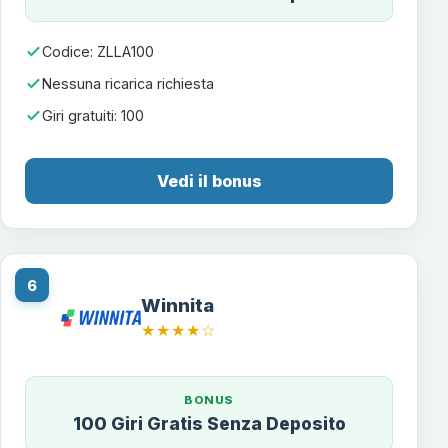
Codice: ZLLA100
Nessuna ricarica richiesta
Giri gratuiti: 100
Vedi il bonus
6
Winnita
★★★★☆
BONUS
100 Giri Gratis Senza Deposito