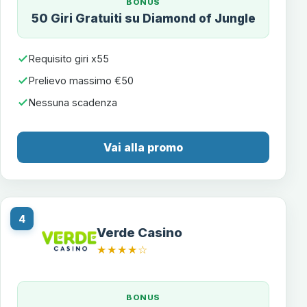
BONUS
50 Giri Gratuiti su Diamond of Jungle
Requisito giri x55
Prelievo massimo €50
Nessuna scadenza
Vai alla promo
4
Verde Casino
★★★★☆
BONUS