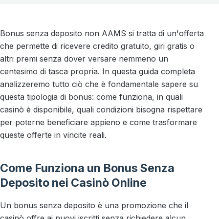
Bonus senza deposito non AAMS si tratta di un'offerta
che permette di ricevere credito gratuito, giri gratis o
altri premi senza dover versare nemmeno un
centesimo di tasca propria. In questa guida completa
analizzeremo tutto ciò che è fondamentale sapere su
questa tipologia di bonus: come funziona, in quali
casinò è disponibile, quali condizioni bisogna rispettare
per poterne beneficiare appieno e come trasformare
queste offerte in vincite reali.
Come Funziona un Bonus Senza
Deposito nei Casinò Online
Un bonus senza deposito è una promozione che il
casinò offre ai nuovi iscritti senza richiedere alcun