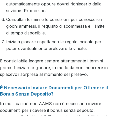
automaticamente oppure dovrai richiederlo dalla
sezione 'Promozioni'.
Consulta i termini e le condizioni per conoscere i
giochi ammessi, il requisito di scommessa e il limite
di tempo disponibile.
Inizia a giocare rispettando le regole indicate per
poter eventualmente prelevare le vincite.
È consigliabile leggere sempre attentamente i termini
prima di iniziare a giocare, in modo da non incorrere in
spiacevoli sorprese al momento del prelievo.
È Necessario Inviare Documenti per Ottenere il
Bonus Senza Deposito?
In molti casinò non AAMS non è necessario inviare
documenti per ricevere il bonus senza deposito,