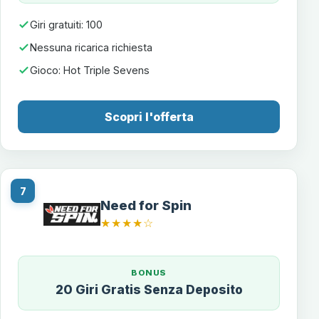
Giri gratuiti: 100
Nessuna ricarica richiesta
Gioco: Hot Triple Sevens
Scopri l'offerta
7
Need for Spin
★★★★☆
BONUS
20 Giri Gratis Senza Deposito