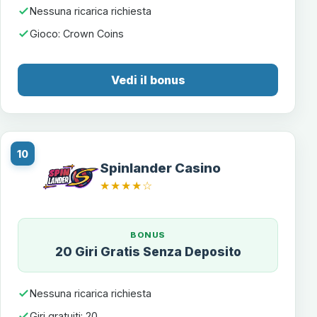
Nessuna ricarica richiesta
Gioco: Crown Coins
Vedi il bonus
10
Spinlander Casino
★★★★☆
BONUS
20 Giri Gratis Senza Deposito
Nessuna ricarica richiesta
Giri gratuiti: 20