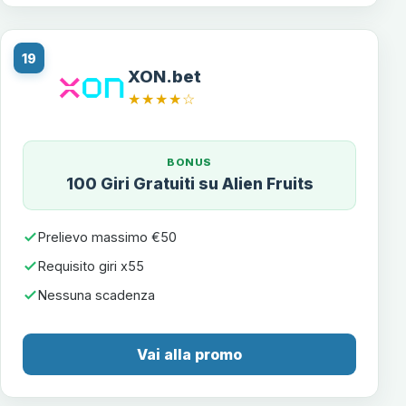
19
XON.bet
★★★★☆
BONUS
100 Giri Gratuiti su Alien Fruits
Prelievo massimo €50
Requisito giri x55
Nessuna scadenza
Vai alla promo