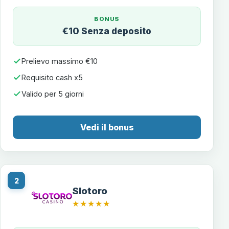
BONUS
€10 Senza deposito
Prelievo massimo €10
Requisito cash x5
Valido per 5 giorni
Vedi il bonus
2
Slotoro
★★★★★