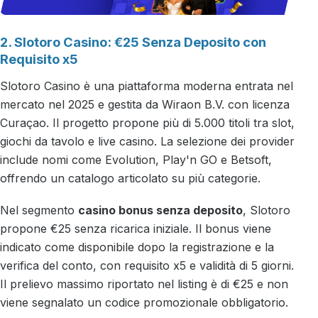
2. Slotoro Casino: €25 Senza Deposito con
Requisito x5
Slotoro Casino è una piattaforma moderna entrata nel
mercato nel 2025 e gestita da Wiraon B.V. con licenza
Curaçao. Il progetto propone più di 5.000 titoli tra slot,
giochi da tavolo e live casino. La selezione dei provider
include nomi come Evolution, Play'n GO e Betsoft,
offrendo un catalogo articolato su più categorie.
Nel segmento
casino bonus senza deposito
, Slotoro
propone €25 senza ricarica iniziale. Il bonus viene
indicato come disponibile dopo la registrazione e la
verifica del conto, con requisito x5 e validità di 5 giorni.
Il prelievo massimo riportato nel listing è di €25 e non
viene segnalato un codice promozionale obbligatorio.