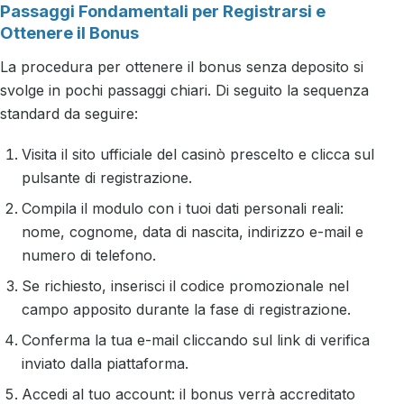
Passaggi Fondamentali per Registrarsi e
Ottenere il Bonus
La procedura per ottenere il bonus senza deposito si
svolge in pochi passaggi chiari. Di seguito la sequenza
standard da seguire:
Visita il sito ufficiale del casinò prescelto e clicca sul
pulsante di registrazione.
Compila il modulo con i tuoi dati personali reali:
nome, cognome, data di nascita, indirizzo e-mail e
numero di telefono.
Se richiesto, inserisci il codice promozionale nel
campo apposito durante la fase di registrazione.
Conferma la tua e-mail cliccando sul link di verifica
inviato dalla piattaforma.
Accedi al tuo account: il bonus verrà accreditato