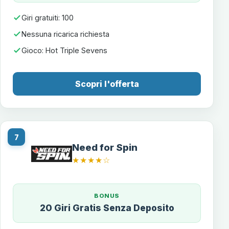
Giri gratuiti: 100
Nessuna ricarica richiesta
Gioco: Hot Triple Sevens
Scopri l'offerta
7
Need for Spin
★★★★☆
BONUS
20 Giri Gratis Senza Deposito