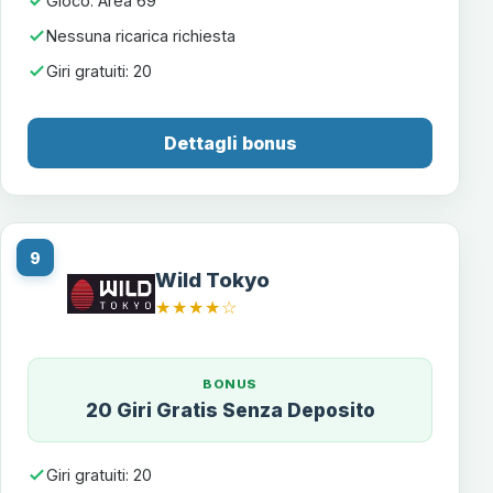
Gioco: Area 69
Nessuna ricarica richiesta
Giri gratuiti: 20
Dettagli bonus
9
Wild Tokyo
★★★★☆
BONUS
20 Giri Gratis Senza Deposito
Giri gratuiti: 20