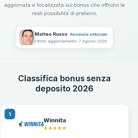
aggiornata e focalizzata sui bonus che offrono le
reali possibilità di prelievo.
Matteo Russo
Revisione editoriale
Ultimo aggiornamento: 7 Agosto 2026
Classifica bonus senza
deposito 2026
1
Winnita
★★★★★