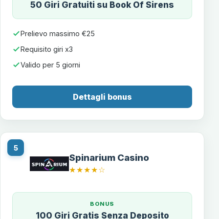
50 Giri Gratuiti su Book Of Sirens
Prelievo massimo €25
Requisito giri x3
Valido per 5 giorni
Dettagli bonus
5
Spinarium Casino
★★★★☆
BONUS
100 Giri Gratis Senza Deposito