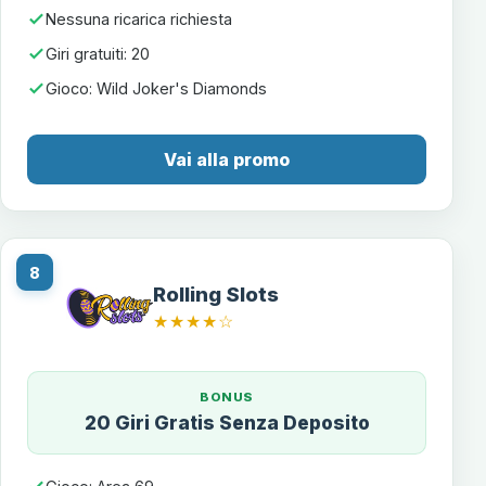
Nessuna ricarica richiesta
Giri gratuiti: 20
Gioco: Wild Joker's Diamonds
Vai alla promo
8
Rolling Slots
★★★★☆
BONUS
20 Giri Gratis Senza Deposito