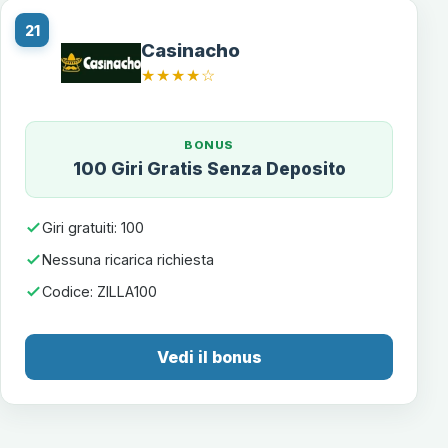
21
Casinacho
★★★★☆
BONUS
100 Giri Gratis Senza Deposito
Giri gratuiti: 100
Nessuna ricarica richiesta
Codice: ZILLA100
Vedi il bonus