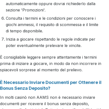
automaticamente oppure dovrai richiederlo dalla
sezione 'Promozioni'.
Consulta i termini e le condizioni per conoscere i
giochi ammessi, il requisito di scommessa e il limite
di tempo disponibile.
Inizia a giocare rispettando le regole indicate per
poter eventualmente prelevare le vincite.
È consigliabile leggere sempre attentamente i termini
prima di iniziare a giocare, in modo da non incorrere in
spiacevoli sorprese al momento del prelievo.
È Necessario Inviare Documenti per Ottenere il
Bonus Senza Deposito?
In molti casinò non AAMS non è necessario inviare
documenti per ricevere il bonus senza deposito,