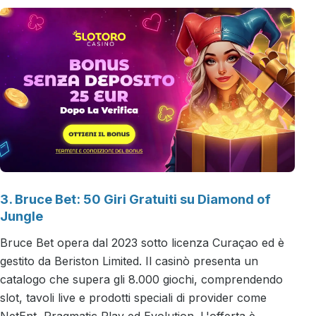
3. Bruce Bet: 50 Giri Gratuiti su Diamond of
Jungle
Bruce Bet opera dal 2023 sotto licenza Curaçao ed è
gestito da Beriston Limited. Il casinò presenta un
catalogo che supera gli 8.000 giochi, comprendendo
slot, tavoli live e prodotti speciali di provider come
NetEnt, Pragmatic Play ed Evolution. L'offerta è