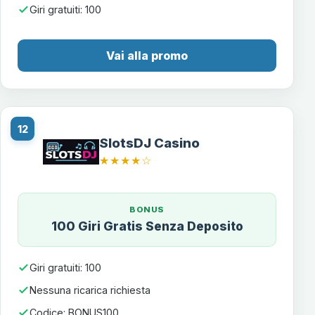
Giri gratuiti: 100
Vai alla promo
12
SlotsDJ Casino
★★★★☆
BONUS
100 Giri Gratis Senza Deposito
Giri gratuiti: 100
Nessuna ricarica richiesta
Codice: BONUS100