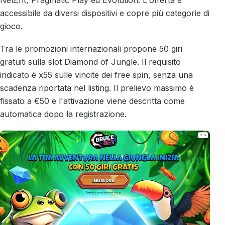
accessibile da diversi dispositivi e copre più categorie di
gioco.
Tra le promozioni internazionali propone 50 giri
gratuiti sulla slot Diamond of Jungle. Il requisito
indicato è x55 sulle vincite dei free spin, senza una
scadenza riportata nel listing. Il prelievo massimo è
fissato a €50 e l'attivazione viene descritta come
automatica dopo la registrazione.