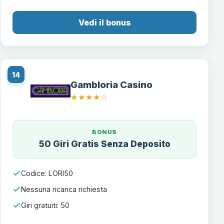
Vedi il bonus
14
Gambloria Casino
★★★★☆
BONUS
50 Giri Gratis Senza Deposito
Codice: LORI50
Nessuna ricarica richiesta
Giri gratuiti: 50