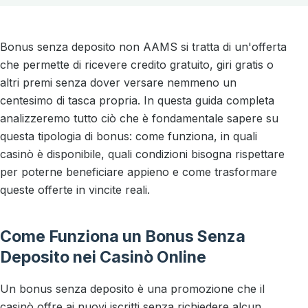
Bonus senza deposito non AAMS si tratta di un'offerta
che permette di ricevere credito gratuito, giri gratis o
altri premi senza dover versare nemmeno un
centesimo di tasca propria. In questa guida completa
analizzeremo tutto ciò che è fondamentale sapere su
questa tipologia di bonus: come funziona, in quali
casinò è disponibile, quali condizioni bisogna rispettare
per poterne beneficiare appieno e come trasformare
queste offerte in vincite reali.
Come Funziona un Bonus Senza
Deposito nei Casinò Online
Un bonus senza deposito è una promozione che il
casinò offre ai nuovi iscritti senza richiedere alcun