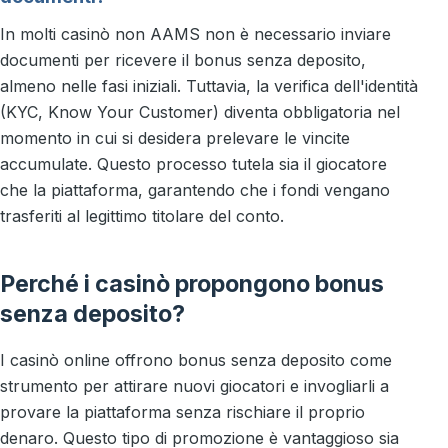
In molti casinò non AAMS non è necessario inviare
documenti per ricevere il bonus senza deposito,
almeno nelle fasi iniziali. Tuttavia, la verifica dell'identità
(KYC, Know Your Customer) diventa obbligatoria nel
momento in cui si desidera prelevare le vincite
accumulate. Questo processo tutela sia il giocatore
che la piattaforma, garantendo che i fondi vengano
trasferiti al legittimo titolare del conto.
Perché i casinò propongono bonus
senza deposito?
I casinò online offrono bonus senza deposito come
strumento per attirare nuovi giocatori e invogliarli a
provare la piattaforma senza rischiare il proprio
denaro. Questo tipo di promozione è vantaggioso sia