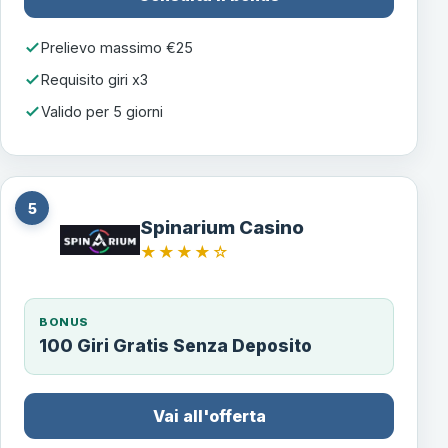
Prelievo massimo €25
Requisito giri x3
Valido per 5 giorni
5
Spinarium Casino
★★★★☆
BONUS
100 Giri Gratis Senza Deposito
Vai all'offerta