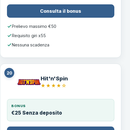
Consulta il bonus
Prelievo massimo €50
Requisito giri x55
Nessuna scadenza
20
Hit'n'Spin
★★★★☆
BONUS
€25 Senza deposito