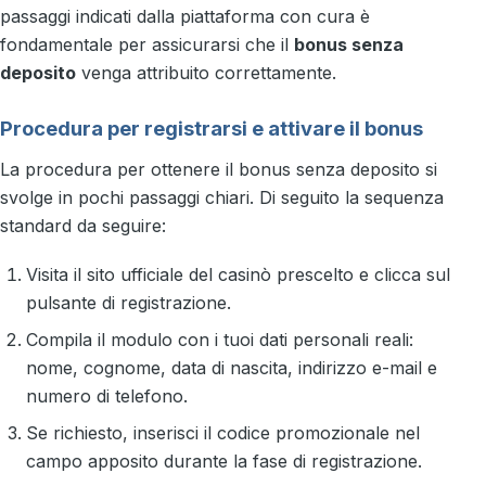
passaggi indicati dalla piattaforma con cura è
fondamentale per assicurarsi che il
bonus senza
deposito
venga attribuito correttamente.
Procedura per registrarsi e attivare il bonus
La procedura per ottenere il bonus senza deposito si
svolge in pochi passaggi chiari. Di seguito la sequenza
standard da seguire:
Visita il sito ufficiale del casinò prescelto e clicca sul
pulsante di registrazione.
Compila il modulo con i tuoi dati personali reali:
nome, cognome, data di nascita, indirizzo e-mail e
numero di telefono.
Se richiesto, inserisci il codice promozionale nel
campo apposito durante la fase di registrazione.