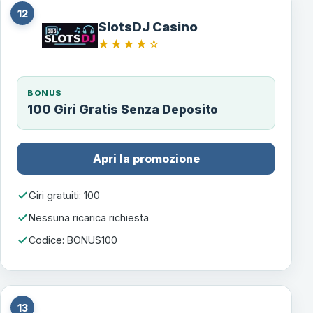
12
SlotsDJ Casino
★★★★☆
BONUS
100 Giri Gratis Senza Deposito
Apri la promozione
Giri gratuiti: 100
Nessuna ricarica richiesta
Codice: BONUS100
13