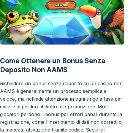
Come Ottenere un Bonus Senza
Deposito Non AAMS
Richiedere un bonus senza deposito su un casinò non
AAMS è generalmente un processo semplice e
veloce, ma richiede attenzione in ogni singola fase per
evitare di perdere il diritto alla promozione. Molti
giocatori perdono il bonus per errori banali durante la
registrazione, come l'inserimento di dati non corretti o
la mancata attivazione tramite codice. Seguire i