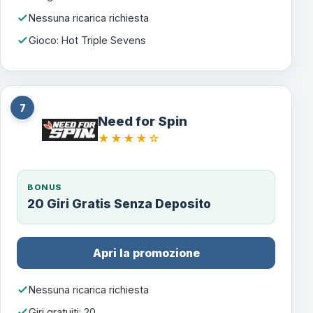
Nessuna ricarica richiesta
Gioco: Hot Triple Sevens
7
Need for Spin
★★★★☆
BONUS
20 Giri Gratis Senza Deposito
Apri la promozione
Nessuna ricarica richiesta
Giri gratuiti: 20