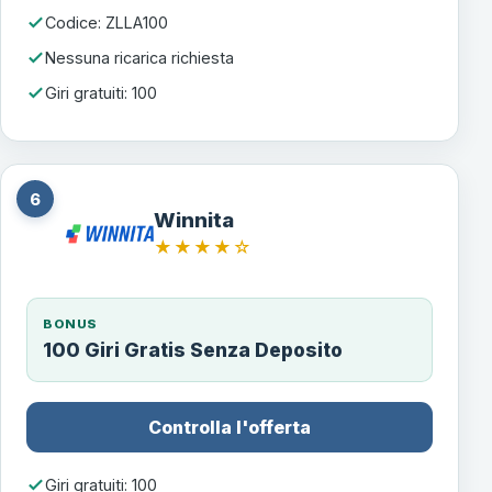
Codice: ZLLA100
Nessuna ricarica richiesta
Giri gratuiti: 100
6
Winnita
★★★★☆
BONUS
100 Giri Gratis Senza Deposito
Controlla l'offerta
Giri gratuiti: 100