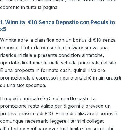
coerente in tutta la pagina.
1. Winnita: €10 Senza Deposito con Requisito
x5
Winnita apre la classifica con un bonus di €10 senza
deposito. L'offerta consente di iniziare senza una
ricarica iniziale e presenta condizioni sintetiche,
riportate direttamente nella scheda principale del sito.
È una proposta in formato cash, quindi il valore
promozionale è espresso in euro anziché in giri gratuiti
su una slot specifica.
Il requisito indicato è x5 sul credito cash. La
promozione resta valida per 5 giorni e prevede un
prelievo massimo di €10. Prima di utilizzare il bonus è
comunque necessario leggere i termini collegati
all'offerta e verificare eventuali limitazioni sui giochi