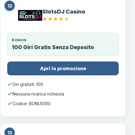
12
SlotsDJ Casino
★★★★☆
BONUS
100 Giri Gratis Senza Deposito
Apri la promozione
Giri gratuiti: 100
Nessuna ricarica richiesta
Codice: BONUS100
13