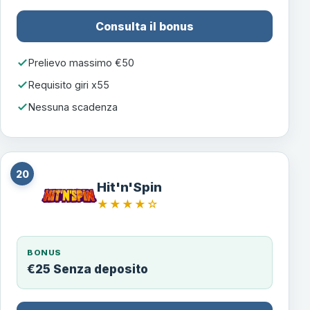
Consulta il bonus
Prelievo massimo €50
Requisito giri x55
Nessuna scadenza
20
Hit'n'Spin
★★★★☆
BONUS
€25 Senza deposito