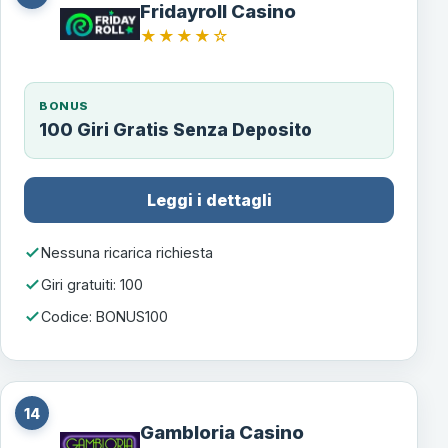
Fridayroll Casino
★★★★☆
BONUS
100 Giri Gratis Senza Deposito
Leggi i dettagli
Nessuna ricarica richiesta
Giri gratuiti: 100
Codice: BONUS100
14
Gambloria Casino