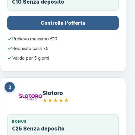
€10 Senza deposito
Controlla l'offerta
Prelievo massimo €10
Requisito cash x5
Valido per 5 giorni
2
Slotoro
★★★★★
BONUS
€25 Senza deposito