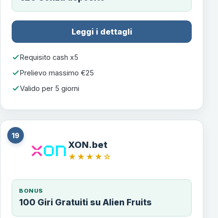
Leggi i dettagli
Requisito cash x5
Prelievo massimo €25
Valido per 5 giorni
19
XON.bet
★★★★☆
BONUS
100 Giri Gratuiti su Alien Fruits