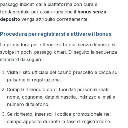
passaggi indicati dalla piattaforma con cura è
fondamentale per assicurarsi che il
bonus senza
deposito
venga attribuito correttamente.
Procedura per registrarsi e attivare il bonus
La procedura per ottenere il bonus senza deposito si
svolge in pochi passaggi chiari. Di seguito la sequenza
standard da seguire:
Visita il sito ufficiale del casinò prescelto e clicca sul
pulsante di registrazione.
Compila il modulo con i tuoi dati personali reali:
nome, cognome, data di nascita, indirizzo e-mail e
numero di telefono.
Se richiesto, inserisci il codice promozionale nel
campo apposito durante la fase di registrazione.