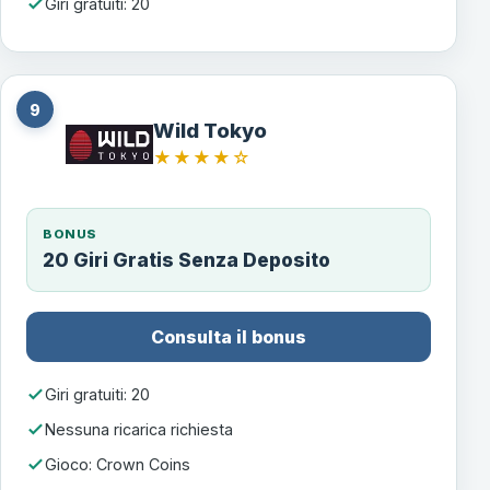
Giri gratuiti: 20
9
Wild Tokyo
★★★★☆
BONUS
20 Giri Gratis Senza Deposito
Consulta il bonus
Giri gratuiti: 20
Nessuna ricarica richiesta
Gioco: Crown Coins