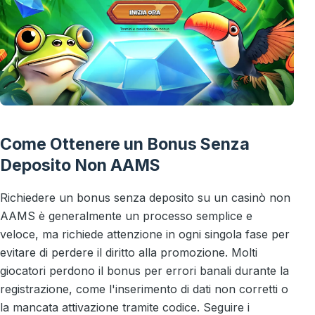
Come Ottenere un Bonus Senza
Deposito Non AAMS
Richiedere un bonus senza deposito su un casinò non
AAMS è generalmente un processo semplice e
veloce, ma richiede attenzione in ogni singola fase per
evitare di perdere il diritto alla promozione. Molti
giocatori perdono il bonus per errori banali durante la
registrazione, come l'inserimento di dati non corretti o
la mancata attivazione tramite codice. Seguire i