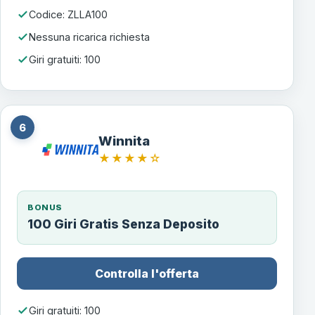
Codice: ZLLA100
Nessuna ricarica richiesta
Giri gratuiti: 100
6
Winnita
★★★★☆
BONUS
100 Giri Gratis Senza Deposito
Controlla l'offerta
Giri gratuiti: 100