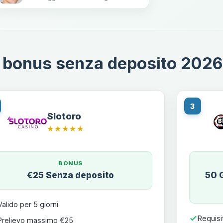
a bonus senza deposito 2026
3
Slotoro
★★★★★
BONUS
€25 Senza deposito
50 G
Valido per 5 giorni
Requisi
Prelievo massimo €25