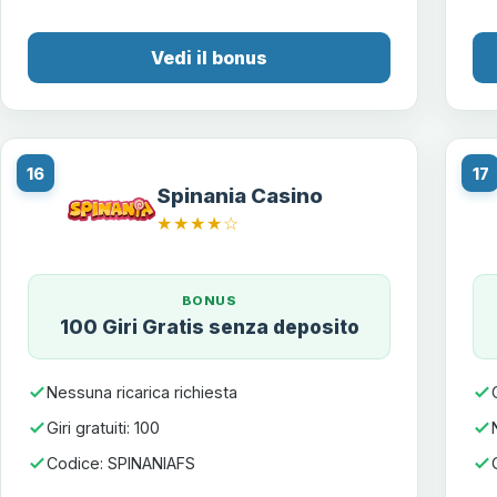
Vedi il bonus
16
17
Spinania Casino
★★★★☆
BONUS
100 Giri Gratis senza deposito
Nessuna ricarica richiesta
Giri gratuiti: 100
Codice: SPINANIAFS