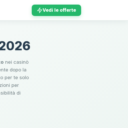
Vedi le offerte
 2026
to
nei casinò
ente dopo la
o per te solo
zioni per
ibilità di