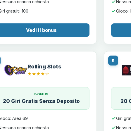
Nessuna ricarica richiesta
Nessuna
Giri gratuiti: 100
Gioco: 
Vedi il bonus
9
Rolling Slots
★★★★☆
BONUS
20 Giri Gratis Senza Deposito
20 
Gioco: Area 69
Giri grat
Nessuna ricarica richiesta
Nessuna