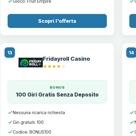
Gioco: Fruit Empire
Scopri l'offerta
13
14
Fridayroll Casino
★★★★☆
BONUS
100 Giri Gratis Senza Deposito
Nessuna ricarica richiesta
Giri gratuiti: 100
Codice: BONUS100