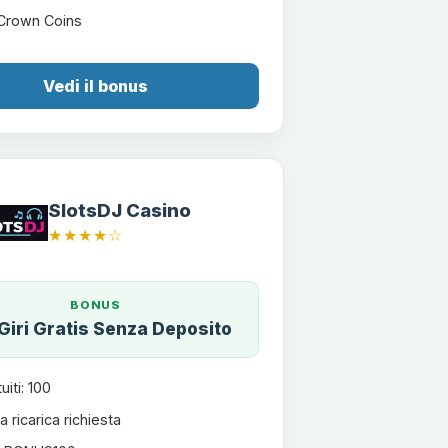
 Crown Coins
Vedi il bonus
SlotsDJ Casino
★★★★☆
BONUS
Giri Gratis Senza Deposito
uiti: 100
 ricarica richiesta