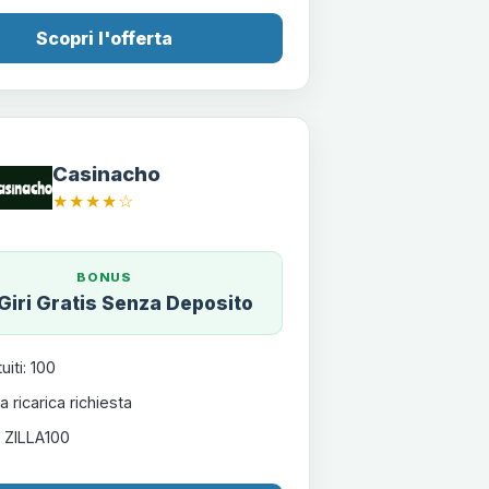
Scopri l'offerta
Casinacho
★★★★☆
BONUS
Giri Gratis Senza Deposito
uiti: 100
 ricarica richiesta
 ZILLA100