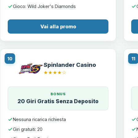
Gioco: Wild Joker's Diamonds
Vai alla promo
10
11
Spinlander Casino
★★★★☆
BONUS
20 Giri Gratis Senza Deposito
Nessuna ricarica richiesta
Giri gratuiti: 20