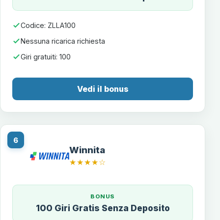
Codice: ZLLA100
Nessuna ricarica richiesta
Giri gratuiti: 100
Vedi il bonus
6
Winnita
★★★★☆
BONUS
100 Giri Gratis Senza Deposito