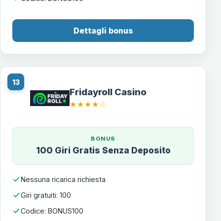
Dettagli bonus
13
Fridayroll Casino
★★★★☆
BONUS
100 Giri Gratis Senza Deposito
Nessuna ricarica richiesta
Giri gratuiti: 100
Codice: BONUS100