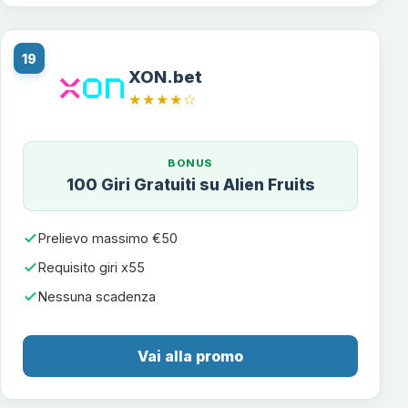
19
XON.bet
★★★★☆
BONUS
100 Giri Gratuiti su Alien Fruits
Prelievo massimo €50
Requisito giri x55
Nessuna scadenza
Vai alla promo