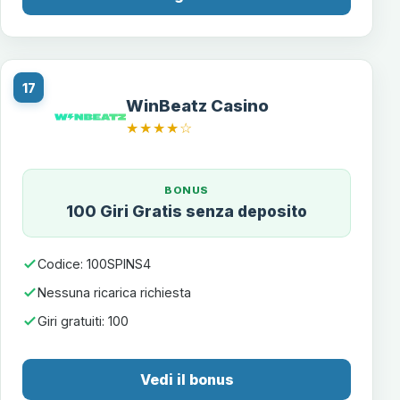
17
WinBeatz Casino
★★★★☆
BONUS
100 Giri Gratis senza deposito
Codice: 100SPINS4
Nessuna ricarica richiesta
Giri gratuiti: 100
Vedi il bonus