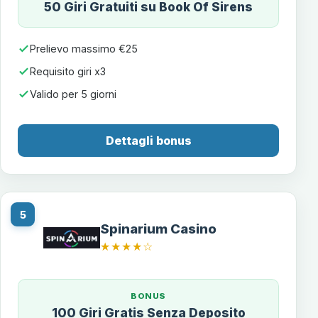
50 Giri Gratuiti su Book Of Sirens
Prelievo massimo €25
Requisito giri x3
Valido per 5 giorni
Dettagli bonus
5
Spinarium Casino
★★★★☆
BONUS
100 Giri Gratis Senza Deposito