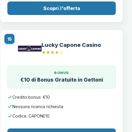
Scopri l'offerta
15
Lucky Capone Casino
★★★★☆
BONUS
€10 di Bonus Gratuito in Gettoni
Credito bonus: €10
Nessuna ricarica richiesta
Codice: CAPONE10