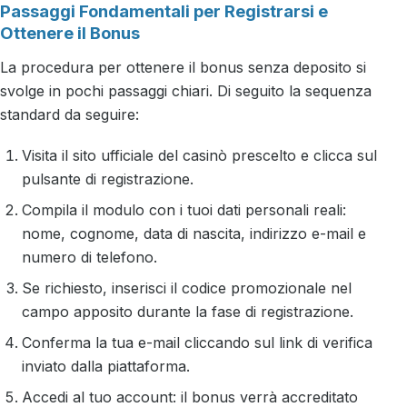
Passaggi Fondamentali per Registrarsi e
Ottenere il Bonus
La procedura per ottenere il bonus senza deposito si
svolge in pochi passaggi chiari. Di seguito la sequenza
standard da seguire:
Visita il sito ufficiale del casinò prescelto e clicca sul
pulsante di registrazione.
Compila il modulo con i tuoi dati personali reali:
nome, cognome, data di nascita, indirizzo e-mail e
numero di telefono.
Se richiesto, inserisci il codice promozionale nel
campo apposito durante la fase di registrazione.
Conferma la tua e-mail cliccando sul link di verifica
inviato dalla piattaforma.
Accedi al tuo account: il bonus verrà accreditato