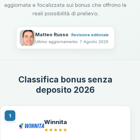
aggiornata e focalizzata sui bonus che offrono le
reali possibilità di prelievo.
Matteo Russo
Revisione editoriale
Ultimo aggiornamento: 7 Agosto 2026
Classifica bonus senza
deposito 2026
1
Winnita
★★★★★