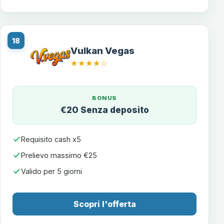
18
Vulkan Vegas
★★★★☆
BONUS
€20 Senza deposito
Requisito cash x5
Prelievo massimo €25
Valido per 5 giorni
Scopri l'offerta