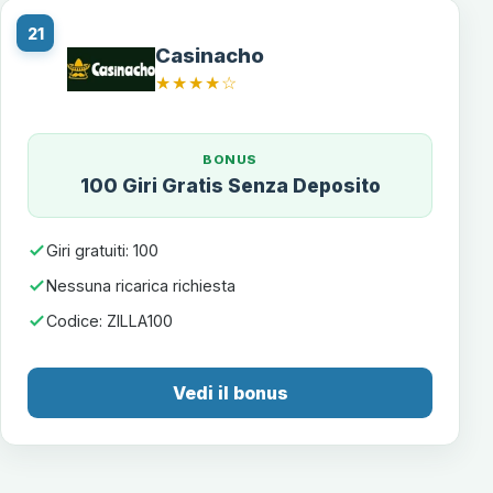
21
Casinacho
★★★★☆
BONUS
100 Giri Gratis Senza Deposito
Giri gratuiti: 100
Nessuna ricarica richiesta
Codice: ZILLA100
Vedi il bonus