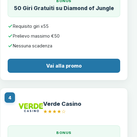
BONUS
50 Giri Gratuiti su Diamond of Jungle
Requisito giri x55
Prelievo massimo €50
Nessuna scadenza
Vai alla promo
4
Verde Casino
★★★★☆
BONUS