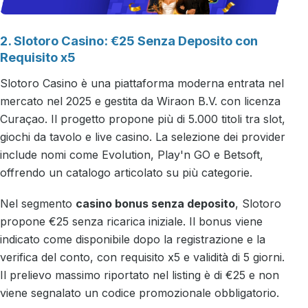
2. Slotoro Casino: €25 Senza Deposito con
Requisito x5
Slotoro Casino è una piattaforma moderna entrata nel
mercato nel 2025 e gestita da Wiraon B.V. con licenza
Curaçao. Il progetto propone più di 5.000 titoli tra slot,
giochi da tavolo e live casino. La selezione dei provider
include nomi come Evolution, Play'n GO e Betsoft,
offrendo un catalogo articolato su più categorie.
Nel segmento
casino bonus senza deposito
, Slotoro
propone €25 senza ricarica iniziale. Il bonus viene
indicato come disponibile dopo la registrazione e la
verifica del conto, con requisito x5 e validità di 5 giorni.
Il prelievo massimo riportato nel listing è di €25 e non
viene segnalato un codice promozionale obbligatorio.