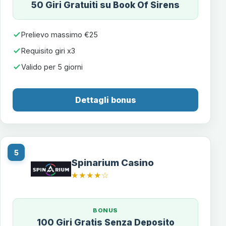
50 Giri Gratuiti su Book Of Sirens
Prelievo massimo €25
Requisito giri x3
Valido per 5 giorni
Dettagli bonus
5
Spinarium Casino
★★★★☆
BONUS
100 Giri Gratis Senza Deposito