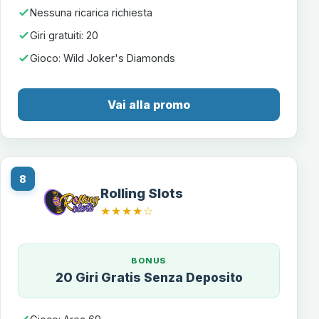
Nessuna ricarica richiesta
Giri gratuiti: 20
Gioco: Wild Joker's Diamonds
Vai alla promo
8
Rolling Slots
★★★★☆
BONUS
20 Giri Gratis Senza Deposito