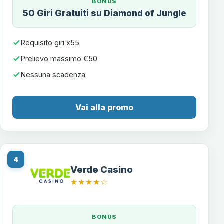
BONUS
50 Giri Gratuiti su Diamond of Jungle
Requisito giri x55
Prelievo massimo €50
Nessuna scadenza
Vai alla promo
4
Verde Casino
★★★★☆
BONUS