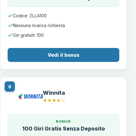
Codice: ZLLA100
Nessuna ricarica richiesta
Giri gratuiti: 100
Vedi il bonus
6
Winnita
★★★★☆
BONUS
100 Giri Gratis Senza Deposito