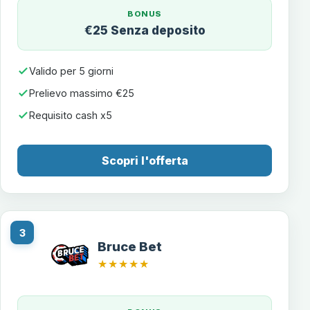
BONUS
€25 Senza deposito
Valido per 5 giorni
Prelievo massimo €25
Requisito cash x5
Scopri l'offerta
3
Bruce Bet
★★★★★