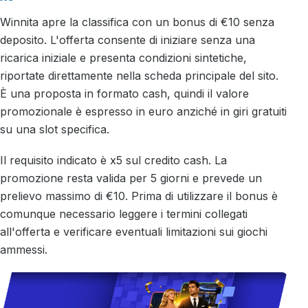
Winnita apre la classifica con un bonus di €10 senza
deposito. L'offerta consente di iniziare senza una
ricarica iniziale e presenta condizioni sintetiche,
riportate direttamente nella scheda principale del sito.
È una proposta in formato cash, quindi il valore
promozionale è espresso in euro anziché in giri gratuiti
su una slot specifica.
Il requisito indicato è x5 sul credito cash. La
promozione resta valida per 5 giorni e prevede un
prelievo massimo di €10. Prima di utilizzare il bonus è
comunque necessario leggere i termini collegati
all'offerta e verificare eventuali limitazioni sui giochi
ammessi.