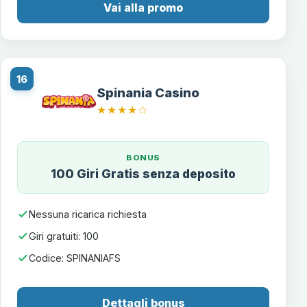
Vai alla promo
16
Spinania Casino
★★★★☆
BONUS
100 Giri Gratis senza deposito
Nessuna ricarica richiesta
Giri gratuiti: 100
Codice: SPINANIAFS
Dettagli bonus