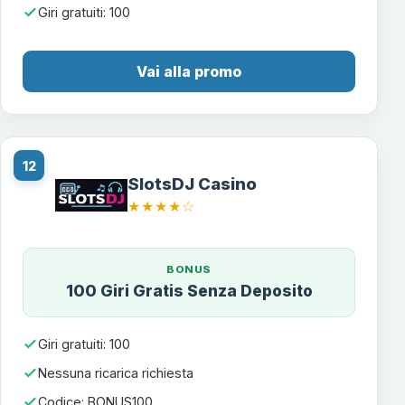
Giri gratuiti: 100
Vai alla promo
12
SlotsDJ Casino
★★★★☆
BONUS
100 Giri Gratis Senza Deposito
Giri gratuiti: 100
Nessuna ricarica richiesta
Codice: BONUS100