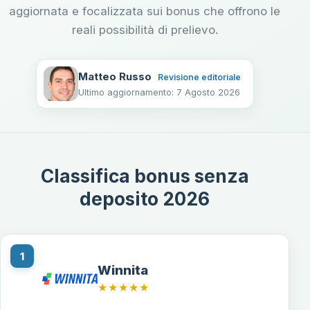
aggiornata e focalizzata sui bonus che offrono le
reali possibilità di prelievo.
Matteo Russo
Revisione editoriale
Ultimo aggiornamento: 7 Agosto 2026
Classifica bonus senza
deposito 2026
1
Winnita
★★★★★