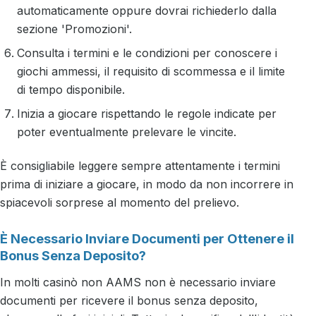
automaticamente oppure dovrai richiederlo dalla
sezione 'Promozioni'.
Consulta i termini e le condizioni per conoscere i
giochi ammessi, il requisito di scommessa e il limite
di tempo disponibile.
Inizia a giocare rispettando le regole indicate per
poter eventualmente prelevare le vincite.
È consigliabile leggere sempre attentamente i termini
prima di iniziare a giocare, in modo da non incorrere in
spiacevoli sorprese al momento del prelievo.
È Necessario Inviare Documenti per Ottenere il
Bonus Senza Deposito?
In molti casinò non AAMS non è necessario inviare
documenti per ricevere il bonus senza deposito,