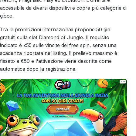
accessibile da diversi dispositivi e copre più categorie di
gioco.
Tra le promozioni internazionali propone 50 giri
gratuiti sulla slot Diamond of Jungle. Il requisito
indicato è x55 sulle vincite dei free spin, senza una
scadenza riportata nel listing. Il prelievo massimo è
fissato a €50 e l'attivazione viene descritta come
automatica dopo la registrazione.