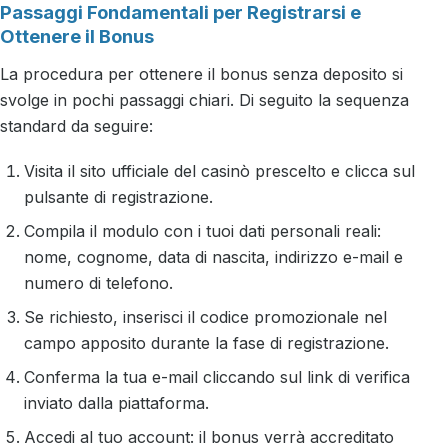
Passaggi Fondamentali per Registrarsi e
Ottenere il Bonus
La procedura per ottenere il bonus senza deposito si
svolge in pochi passaggi chiari. Di seguito la sequenza
standard da seguire:
Visita il sito ufficiale del casinò prescelto e clicca sul
pulsante di registrazione.
Compila il modulo con i tuoi dati personali reali:
nome, cognome, data di nascita, indirizzo e-mail e
numero di telefono.
Se richiesto, inserisci il codice promozionale nel
campo apposito durante la fase di registrazione.
Conferma la tua e-mail cliccando sul link di verifica
inviato dalla piattaforma.
Accedi al tuo account: il bonus verrà accreditato