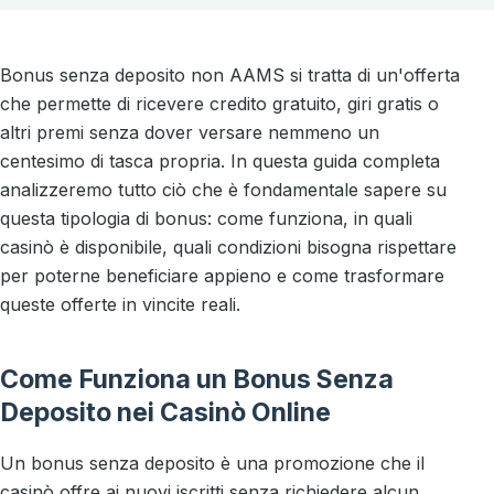
Bonus senza deposito non AAMS si tratta di un'offerta
che permette di ricevere credito gratuito, giri gratis o
altri premi senza dover versare nemmeno un
centesimo di tasca propria. In questa guida completa
analizzeremo tutto ciò che è fondamentale sapere su
questa tipologia di bonus: come funziona, in quali
casinò è disponibile, quali condizioni bisogna rispettare
per poterne beneficiare appieno e come trasformare
queste offerte in vincite reali.
Come Funziona un Bonus Senza
Deposito nei Casinò Online
Un bonus senza deposito è una promozione che il
casinò offre ai nuovi iscritti senza richiedere alcun