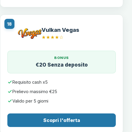
18
Vulkan Vegas
★★★★☆
BONUS
€20 Senza deposito
Requisito cash x5
Prelievo massimo €25
Valido per 5 giorni
Scopri l'offerta