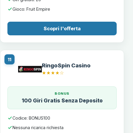
Gioco: Fruit Empire
Scopri l'offerta
11
RingoSpin Casino
★★★★☆
BONUS
100 Giri Gratis Senza Deposito
Codice: BONUS100
Nessuna ricarica richiesta