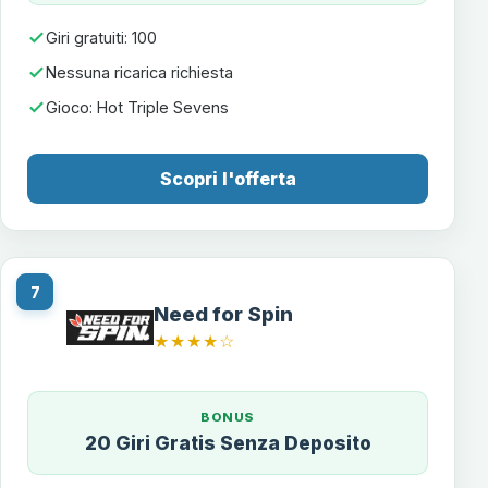
Giri gratuiti: 100
Nessuna ricarica richiesta
Gioco: Hot Triple Sevens
Scopri l'offerta
7
Need for Spin
★★★★☆
BONUS
20 Giri Gratis Senza Deposito