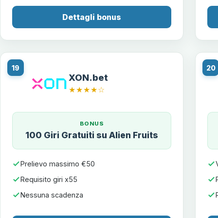
Dettagli bonus
19
20
XON.bet
★★★★☆
BONUS
100 Giri Gratuiti su Alien Fruits
Prelievo massimo €50
Requisito giri x55
Nessuna scadenza