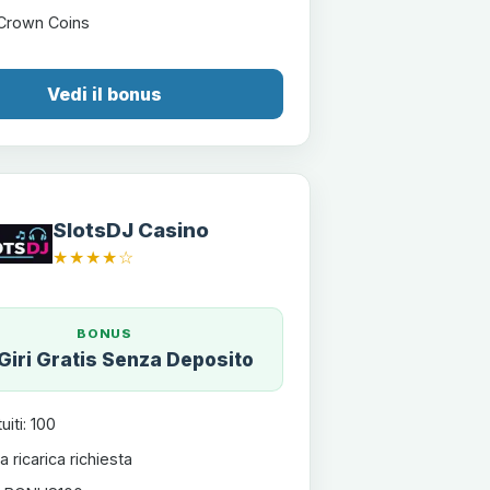
 Crown Coins
Vedi il bonus
SlotsDJ Casino
★★★★☆
BONUS
Giri Gratis Senza Deposito
uiti: 100
 ricarica richiesta