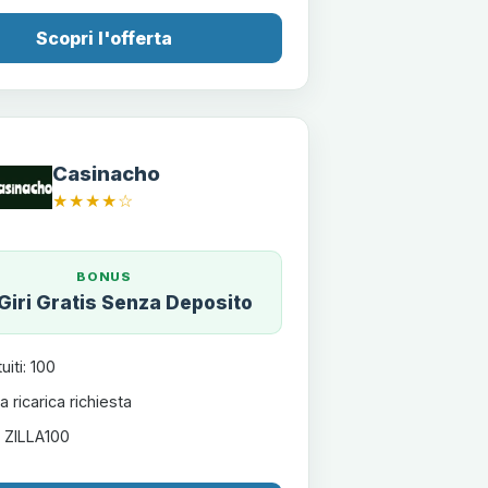
Scopri l'offerta
Casinacho
★★★★☆
BONUS
Giri Gratis Senza Deposito
uiti: 100
 ricarica richiesta
 ZILLA100