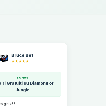
Bruce Bet
★★★★★
BONUS
iri Gratuiti su Diamond of
Jungle
to giri x55