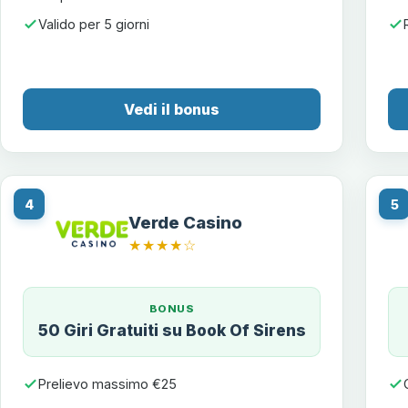
Valido per 5 giorni
Vedi il bonus
4
5
Verde Casino
★★★★☆
BONUS
50 Giri Gratuiti su Book Of Sirens
Prelievo massimo €25