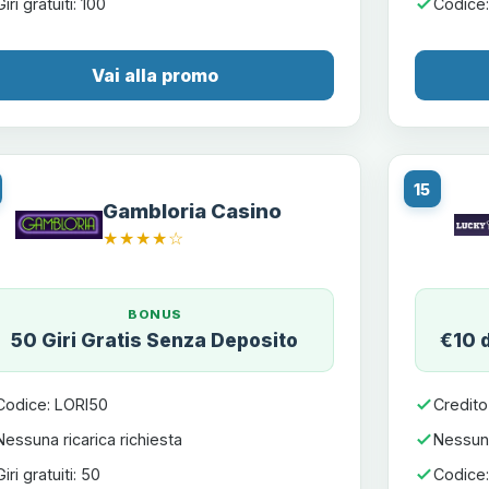
Giri gratuiti: 100
Codice
Vai alla promo
15
Gambloria Casino
★★★★☆
BONUS
50 Giri Gratis Senza Deposito
€10 d
Codice: LORI50
Credito
Nessuna ricarica richiesta
Nessuna
Giri gratuiti: 50
Codice