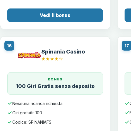
Vedi il bonus
16
17
Spinania Casino
★★★★☆
BONUS
100 Giri Gratis senza deposito
Nessuna ricarica richiesta
Giri gratuiti: 100
Codice: SPINANIAFS