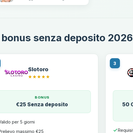
a bonus senza deposito 2026
3
Slotoro
★★★★★
BONUS
€25 Senza deposito
50 G
Valido per 5 giorni
Requisi
Prelievo massimo €25