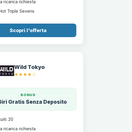
 ricarica richiesta
Hot Triple Sevens
Scopri l'offerta
Wild Tokyo
★★★★☆
BONUS
Giri Gratis Senza Deposito
uiti: 20
 ricarica richiesta